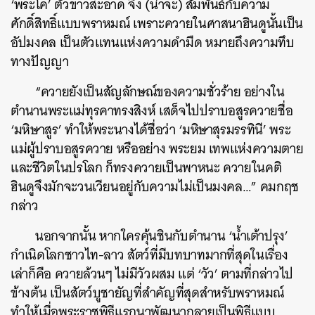
‘พระโค’ ตัวขาวสะอาด จึง (น่าจะ) สัมพันธ์กับความ
ศักดิ์สิทธิ์แบบพราหมณ์ เพราะควายในศาสนาฮินดูนั้นเป็น
อัปมงคล เป็นตัวแทนแห่งความดำมืด หมายถึงความทึบ
ทางปัญญา
“ควายยังเป็นสัญลักษณ์ของความชั่วร้าย อย่างใน
ตำนานพระแม่ทุรคาทรงสิงห์ เสด็จไปปราบอสูรควายชื่อ
‘มหิษาสูร’ ทำให้พระนางได้ชื่อว่า ‘มหิษาสุรมรรทินี’ พระ
แม่ผู้ปราบอสูรควาย หรืออย่าง พระยม เทพแห่งความตาย
และชีวิตในปรโลก ก็ทรงควายเป็นพาหนะ ควายในคติ
ฮินดูจึงมักจะวนเวียนอยู่กับความไม่เป็นมงคล…” คมกฤช
กล่าว
นอกจากนั้น หากใครคุ้นชินกับตำนาน ‘น้ำเต้าปรุง’
กำเนิดโลกชาวไท-ลาว สัตว์ที่มีบทบาทมากที่สุดในเรื่อง
เล่าก็คือ ควายล้วนๆ ไม่มีวัวผสม แต่ ‘วัว’ ตามที่กล่าวไป
ข้างต้น เป็นสัตว์บูชายัญที่สำคัญที่สุดสำหรับพราหมณ์
ทำให้เมื่อพระราชพิธีแรกนาพัฒนากลายเป็นพิธีแบบ