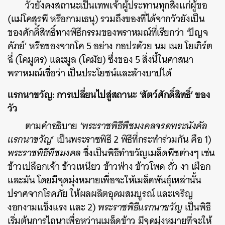
วัวยังคงสถานะเป็นเทพเจ้าผู้ประทานทุกสิ่งแก่ผู้ขอ
(แม่โคสุรพี หรือกามเธนุ) รวมถึงของที่ได้จากวัวยังเป็น
ของศักดิ์สิทธิ์ทางพิธีกรรมของพราหมณ์ที่เรียกว่า ‘ปัญจ
คัภย์’ หรือของจากโค 5 อย่าง กอปรด้วย นม เนย โยเกิร์ต
ฉี่ (โคมูตร) และมูล (โคมัย) ซึ่งของ 5 สิ่งนี้ในศาสนา
พราหมณ์เชื่อว่า เป็นประโยชน์และล้างบาปได้
แรกนาขวัญ: การเปลี่ยนไปสู่สถานะ ‘สัตว์ศักดิ์สิทธิ์’ ของ
วัว
ตามคำอธิบาย ‘
พระราชพิธีพืชมงคลจรดพระนังคัล
แรกนาขวัญ
’ เป็นพระราชพิธี 2 พิธีที่กระทำร่วมกัน คือ 1)
พระราชพิธีพืชมงคล
ซึ่งเป็นพิธีทำขวัญเมล็ดพืชต่างๆ เช่น
ข้าวเปลือกเจ้า ข้าวเหนียว ข้าวฟ่าง ข้าวโพด ถั่ว งา เผือก
และมัน โดยมีจุดมุ่งหมายเพื่อจะให้เมล็ดพันธุ์เหล่านั้น
ปราศจากโรคภัย ให้ผลผลิตอุดมสมบูรณ์ และเจริญ
งอกงามแข็งแรง และ 2)
พระราชพิธีแรกนาขวัญ
เป็นพิธี
เริ่มต้นการไถนาเพื่อหว่านเมล็ดข้าว มีจุดมุ่งหมายที่จะให้