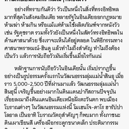
อย่างที่ทราบกันดีว่า วัวเป็นหนึ่งในสิ่งที่ทรงอิทธิพล
มากที่สุดในสังคมอินเดีย หลายรัฐในอินเดียออกกฎหมาย
ห้ามฆ่า ห้ามกิน หรือแม้แต่ห้ามใช้ผลิตภัณฑ์จากหนังวัว
เช่น รัฐคุชราต รวมทั้งวัวยังเป็นหนึ่งในสัตว์ทรงอิทธิพลใน
ด้านศาสนาด้วย ซึ่งเราจะเห็นได้อยู่ตลอด ในพิธีกรรมทาง
ศาสนาพราหมณ์-ฮินดู แล้วทำไมถึงสำคัญ ทำไมถึงต้อง
เป็นวัว แล้วการนับถือวัวมันเริ่มขึ้นเมื่อไรกันแน่
หลักฐานการนับถือวัวในอินเดียนั้น เริ่มปรากฏขึ้น
อย่างเป็นรูปธรรมครั้งแรกในวัฒนธรรมลุ่มแม่น้ำสินธุ เมื่อ
ราว 5,000-2,500 ปีที่ผ่านมาแล้ว วัฒนธรรมลุ่มแม่น้ำ
สินธุนี้ เจริญขึ้นอย่างมากในดินแดนปากีสถานปัจจุบัน
เรื่อยลงมาถึงดินแดนอินเดียเหนือฝั่งตะวันตก พบเมือง
โบราณต่างๆ ในวัฒนธรรมแห่งนี้ โมเฮนโจ-ดาโร ฮารัปปา
โลธาล เป็นอาทิ โบราณวัตถุสำคัญๆ ก็พบมาก ทั้งภาชนะ
ดินเผาเขียนสี เครื่องมือกระดูกขนาดเล็ก ประติมากรรม