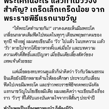
พระโคกินอะไร แล้วทำไมวัวจึง
สำคัญ? เกร็ดเล็กเกร็ดน้อย จาก
พระราชพิธีแรกนาขวัญ
“ให้พระโคทำนายกัน!” เราคงเคยเห็นมีมพระโค
เกลื่อนกลาดเต็มฟีดไปหมดในทุกๆ เดือนพฤษภาคมของ
ทุกปี จริงอยู่ ผมเคยเขียนถึง ‘วัว’ ไปแล้ว ในบทความ
แล้ว
‘วัว’ หายไปจากโต๊ะอาหารตั้งแต่เมื่อไร
และบทความ
ความศักดิ์สิทธิ์และปัญหา เมื่ออินเดียเลี้ยงสัตว์ของ
เทพเจ้าด้วยขยะ
แต่เมื่อลองทบทวนดูแล้วก็น่าคิดว่า วัวกับวัฒนธรรม
อินเดียยังมีอีกหลายด้านให้ลองศึกษา ประจวบกับเลื่อน
ฟีดไปเจอมีมพระโค และข่าวพระราชพิธีจรดพระนังคัล
แรกนาขวัญในโซเชียลมีเดีย ผมเลยคิดว่า จะเขียนถึงเรื่อง
ราว ‘วัวๆ’ ที่ได้รับแรงบันดาลใจจากวลีสั้นๆ ประจำปี
ทำไมพอเป็นเรื่องพราหมณ์ๆ ก็ต้องมีวัว