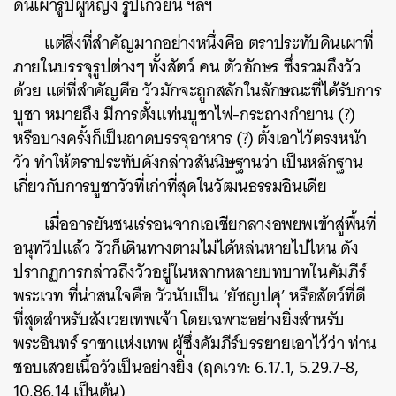
ดินเผารูปผู้หญิง รูปเกวียน ฯลฯ
แต่สิ่งที่สำคัญมากอย่างหนึ่งคือ ตราประทับดินเผาที่
ภายในบรรจุรูปต่างๆ ทั้งสัตว์ คน ตัวอักษร ซึ่งรวมถึงวัว
ด้วย แต่ที่สำคัญคือ วัวมักจะถูกสลักในลักษณะที่ได้รับการ
บูชา หมายถึง มีการตั้งแท่นบูชาไฟ-กระถางกำยาน (?)
หรือบางครั้งก็เป็นถาดบรรจุอาหาร (?) ตั้งเอาไว้ตรงหน้า
วัว ทำให้ตราประทับดังกล่าวสันนิษฐานว่า เป็นหลักฐาน
เกี่ยวกับการบูชาวัวที่เก่าที่สุดในวัฒนธรรมอินเดีย
เมื่ออารยันชนเร่รอนจากเอเชียกลางอพยพเข้าสู่พื้นที่
อนุทวีปแล้ว วัวก็เดินทางตามไม่ได้หล่นหายไปไหน ดัง
ปรากฏการกล่าวถึงวัวอยู่ในหลากหลายบทบาทในคัมภีร์
พระเวท ที่น่าสนใจคือ วัวนับเป็น ‘ยัชญปศุ’ หรือสัตว์ที่ดี
ที่สุดสำหรับสังเวยเทพเจ้า โดยเฉพาะอย่างยิ่งสำหรับ
พระอินทร์ ราชาแห่งเทพ ผู้ซึ่งคัมภีร์บรรยายเอาไว้ว่า ท่าน
ชอบเสวยเนื้อวัวเป็นอย่างยิ่ง (ฤคเวท: 6.17.1, 5.29.7-8,
10.86.14 เป็นต้น)