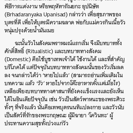
พิธีการแต่งงาน
หรือพฤหัทารัณยกะ อุปนิษัท
(Brhadaranyaka Upanisad) กล่าวว่า เพื่อสุขภาพของ
บุตรที่ดี เพื่อให้บุตรมีความฉลาด พ่อกับแม่ควรกินเนื้อวัว
หนุ่มปรุงด้วยน้ำมันเนย
ฉะนั้นวัวในสังคมพราหมณ์แรกเริ่ม จึงมีบทบาททั้ง
ศักดิ์สิทธิ์ (Ritualistic) และบทบาททางสังคม
(Domestic) คือใช้บูชาเทพเจ้าได้ ใช้งานได้ และที่สำคัญ
บริโภคได้ แต่ปัจจุบันบทบาททางสังคมนั้นของวัวเริ่มลด
ลง จนกล่าวได้ว่า ‘หายไปแล้ว’ (สามารถอ่านเพิ่มเติมใน
บทความ
แล้ว ‘วัว’ หายไปจากโต๊ะอาหารตั้งแต่เมื่อไร
)
เหลือเพียงบทบาททางศาสนาที่ยังคงแข็งแรงและยังเห็น
ได้ในอินเดียปัจจุบัน เช่น วัวเป็นสัตว์พาหนะของพระศิวะ
ทั้งๆ ที่จริงแล้ว นั่นคือเทพบุตรนนทิแปลงกาย และวัวนับ
เป็นสัตว์ที่รักของพระกฤษณะ ผู้มีฉายา ‘โควินทะ’ ผู้
ประทานความสุขทั้งปวงแก่วัว