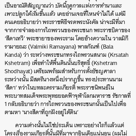
เป็นอาณัติสัญญาณว่า
บัดนี้ฤดูกาลแห่งการทำนาและ
เพาะปลูกได้เริ่มขึ้นแล้ว
เคยอ่านเจอที่ไหนจำไม่ได้ แต่มี
คนเคยอธิบายว่า พระราชพิธีจรดพระนังคัล น่าจะมีที่มา
จากการจำลองการไถพรวนของพระชนก พระราชบิดาของ
‘สีดาเทวี’ พระชายาของพระราม โดยอ้างความใน วาลมิกี
รามายณะ (Valmiki Ramayana) พาลกัณฑ์ (Bala
Kanda) ว่า ระหว่างพระชนกทรงไถพรวนสนาม (Krsatah
Kshetram) เพื่อทำให้พื้นดินนั้นบริสุทธิ์ (Kshetram
Shodhayat) เตรียมพร้อมสำหรับการตั้งยัชญศาลา
ระหว่างนั้น มีสตรีนางหนึ่งปรากฏขึ้น ทรงประทานนาม
‘สีดา’ ทว่าในบทละครรามเกียรติ์ พระราชนิพนธ์ใน
พระบาทสมเด็จพระพุทธยอดฟ้าจุฬาโลกมหาราช รัชกาลที่
1 กลับอธิบายว่า การไถพรวนของพระชนกนั้นเป็นไปเพื่อ
ตามหา ‘นางสีดาที่ถูกฝังอยู่ใต้ดิน’
ความต่างนั้นไม่ใช่ประเด็น เพราะอย่างไรก็แล้วแต่
โครงเรื่องรามเกียรติ์นั้นมีที่มาจากอินเดียแน่นอน (ผมไม่