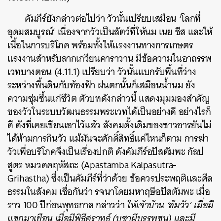
คัมภีร์ยังกล่าวต่อไปว่า วัวนั้นเปรียบเสมือน ‘โลกที่
อุดมสมบูรณ์’ เนื่องจากวัวเป็นสัตว์ที่ให้นม เนย ชีส และให้
เนื้อในการบริโภค พร้อมทั้งให้แรงงานทางการเกษตร
แรงงานสำหรับลากเกวียนคาราวาน มีข้อความในอาถรรพ
เวทบางตอน (4.11.1) เปรียบว่า วัวนั้นแบกรับพื้นที่ว่าง
ระหว่างพื้นดินกับท้องฟ้า ฝนตกนั้นก็เสมือนน้ำนม ยัง
ความชุ่มชื้นแก่ชีวิต ตัวบทดังกล่าวนี้ แสดงมุมมองสำคัญ
ของวัวในระบบวัฒนธรรมพระเวทได้เป็นอย่างดี อย่างไรก็
ดี ดังที่เคยเขียนเอาไว้แล้ว สังคมดั้งเดิมของชาวอารยันไม่
ได้ห้ามการกินวัว แม้มันจะศักดิ์สิทธิ์แค่ไหนก็ตาม การฆ่า
วัวเพื่อบริโภคจึงเป็นเรื่องปกติ ดังคัมภีร์อปัสตัมพะ กัลป
สูตร หมวดคฤหัสถะ (Apastamba Kalpasutra-
Grihastha) ซึ่งเป็นคัมภีร์ที่ว่าด้วย ข้อควรประพฤติและศีล
ธรรมในสังคม เชื่อกันว่า รจนาโดยมหาฤษีอปัสตัมพะ เมื่อ
ราว 100 ปีก่อนพุทธกาล กล่าวว่า
ให้เจ้าบ้าน ‘ล้มวัว’ เมื่อมี
แขกมาเยือน เมื่อมีพิธีศราทธ์ (บูชาผีบรรพชน) และมี