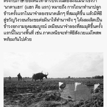
ตรงกับภาษาของคนไท-ลาวบริเวณสองฝั่งแม่น้ำโขงว่า
‘นาตาแฮก’ (แฮก คือ แรก) หมายถึง การไถนาทำนาปลูก
ข้าวครั้งแรกในนาจำลองขนาดเล็กๆ ที่สมมุติขึ้น แล้วมีพิธี
สู่ขวัญวิงวอนร้องขอต่อผีนาให้ทำนาจริง ๆ ได้ผลผลิตเป็น
ข้าวงอกงามอุดมสมบูรณ์ เหมือนนาจำลองที่สมมุติขึ้นครั้ง
แรกนี้ในบางพื้นที่ เช่น ภาคเหนือจะทำพิธีสังเวยแม่โพสพ
พร้อมกันไปด้วย