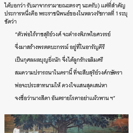
ได้บอกว่า รับมาจากรามายณะตรงๆ นะครับ) แต่ที่สำคัญ
ประการหนึ่งคือ พระราชนิพนธ์ของในหลวงรัชกาลที่ 1 ระบุ
ชัดว่า
“ตัวพ่อไร้ราชสุริย์วงศ์ จะดำรงพิภพไอศวรรย์
จึ่งมาสร้างพรตตบะกรรม์ อยู่ที่ในอารัญคีรี
เป็นกุศลผลบุญยิ่งนัก จึ่งได้ลูกรักเฉลิมศรี
สมความปรารถนาในครานี้ ที่จะสืบสุริย์วงศ์กษัตรา
พ่อจะประสาทนามให้ ดวงใจแสนสุดเสน่หา
จงชื่อว่านางสีดา อันตรายโรคาอย่าแผ้วพาน ฯ”