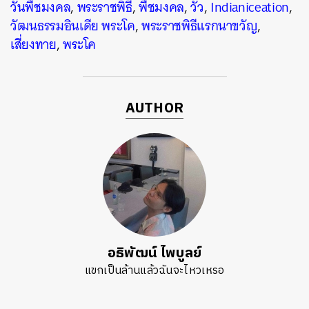
วันพืชมงคล
,
พระราชพิธี
,
พืชมงคล
,
วัว
,
Indianiceation
,
วัฒนธรรมอินเดีย พระโค
,
พระราชพิธีแรกนาขวัญ
,
เสี่ยงทาย
,
พระโค
AUTHOR
อธิพัฒน์ ไพบูลย์
แขกเป็นล้านแล้วฉันจะไหวเหรอ