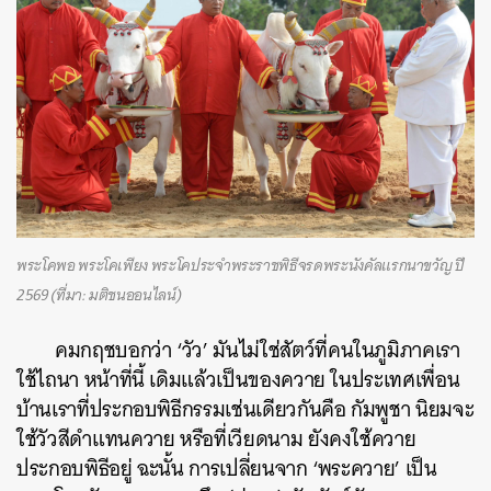
พระโคพอ พระโคเพียง พระโคประจำพระราชพิธีจรดพระนังคัลแรกนาขวัญ ปี
2569 (ที่มา: มติชนออนไลน์)
คมกฤชบอกว่า ‘วัว’ มันไม่ใช่สัตว์ที่คนในภูมิภาคเรา
ใช้ไถนา หน้าที่นี้ เดิมแล้วเป็นของควาย ในประเทศเพื่อน
บ้านเราที่ประกอบพิธีกรรมเช่นเดียวกันคือ กัมพูชา นิยมจะ
ใช้วัวสีดำแทนควาย หรือที่เวียดนาม ยังคงใช้ควาย
ประกอบพิธีอยู่ ฉะนั้น การเปลี่ยนจาก ‘พระควาย’ เป็น