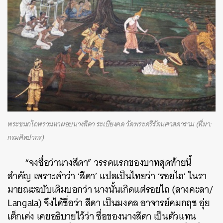
พระชนกไถพรวนหาผอบนางสีดา ระเบียงคด วัดพระศรีรัตนศาสดาราม (ที่มา:
กรมศิลปากร)
“จงชื่อว่านางสีดา” วรรคแรกของบาทสุดท้ายนี้
สำคัญ เพราะคำว่า ‘สีดา’ แปลเป็นไทยว่า ‘รอยไถ’ ในรา
มายณะฉบับเดิมบอกว่า นางนั้นเกิดแต่รอยไถ (ลางคะลา/
Langala) จึงได้ชื่อว่า สีดา เป็นมงคล อาจารย์คมกฤช อุ่ย
เต็กเค่ง เคยอธิบายไว้ว่า ชื่อของนางสีดา เป็นตัวแทน