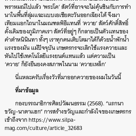
พราหมณ์ไปแล้ว ‘พระโค’ สัตว์ที่อาจจะไม่คุ้นชินกับการทำ
นาในพื้นที่ลุ่มแฉะแบบเอเชียตะวันออกเฉียงใต้ จึงมา
เทียมแอกไถนาในมณฑลพิธีแทนที่ ‘ควาย’ สัตว์ศักดิ์สิทธิ์
ดั้งเดิมของภูมิภาคเรา สัตว์ที่อยู่ๆ ก็กลายเป็นตัวแทนของ
คำตำหนินินทา ทั้งๆ เราทุกคนเติบโตมาได้ก็ด้วยน้ำพักน้ำ
แรงของมัน แม้ปัจจุบัน เกษตรกรจะเลิกใช้แรงควายและ
หันไปใช้เทคโนโลยีแรงยนต์แทนแล้ว แต่ความเป็น
‘ควาย’ ก็ยังยืนยงคงสภาพในนาม ‘ควายเหล็ก’
นี่แหละครับเรื่องวัวที่มาออกควายของผมในวันนี้
ที่มาข้อมูล
กองบรรณาธิการศิลปวัฒนธรรม (2568). “แรกนา
ขวัญ-นาตาแฮก” การสร้างขวัญและกําลังใจของเกษตรกร
เข้าถึงจาก https://www.silpa-
mag.com/culture/article_32683