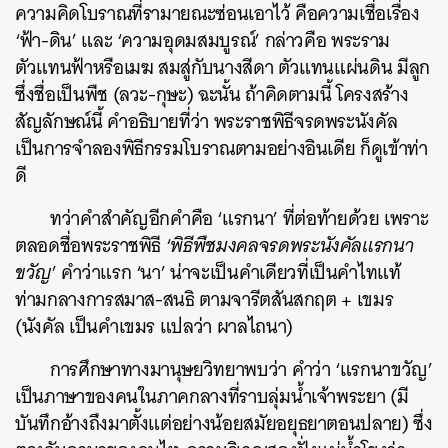
ความคิดโบราณที่รามายณะซ่อนเอาไว้ คือความเชื่อเรื่อง
‘ฟ้า-ดิน’ และ ‘ความอุดมสมบูรณ์’ กล่าวคือ พระราม
ตัวแทนฟ้าหรือเมฆ สมสู่กับนางสีดา ตัวแทนแผ่นดิน มีลูก
ซึ่งชื่อเป็นพืช (ลวะ-กุษะ) ฉะนั้น ถ้าคิดตามนี้ โครงสร้าง
สัญลักษณ์นี้ คำอธิบายที่ว่า พระราชพิธีจรดพระนังคัล
ค้นหา
เป็นการจำลองพิธีกรรมโบราณตามอย่างอินเดีย ก็ดูเข้าท่า
SHARE
TWEET
LINE
EMAIL
ดี
ทว่าคำสำคัญอีกคำคือ ‘แรกนา’ ที่ต่อท้ายด้วย เพราะ
ตลอดชื่อพระราชพิธี ‘
พิธีพืชมงคลจรดพระนังคัลแรกนา
ขวัญ
’ คำว่าแรก ‘นา’ น่าจะเป็นคำเดียวที่เป็นคำไทแท้
ท่ามกลางการสมาส-สนธิ ตามจารีตสันสกฤต + เขมร
(นังคัล เป็นคำเขมร แปลว่า ผาลไถนา)
การศึกษาทางมานุษยวิทยาพบว่า คำว่า ‘แรกนาขวัญ’
เป็นภาษาของคนในภาคกลางที่ราบลุ่มน้ำเจ้าพระยา (มี
บันทึกอ้างถึงมาตั้งแต่อย่างน้อยสมัยอยุธยาตอนปลาย) ซึ่ง