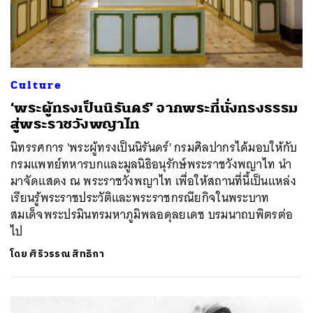
Culture
‘พระผู้ทรงเป็นนิรันดร์’ จากพระที่นั่งทรงธรรม
สู่พระราชวังพญาไท
นิทรรศการ 'พระผู้ทรงเป็นนิรันดร์' กรมศิลปากรได้มอบให้กับ
กรมแพทย์ทหารบกและมูลนิธิอนุรักษ์พระราชวังพญาไท นำ
มาจัดแสดง ณ พระราชวังพญาไท เพื่อให้สถานที่นี้เป็นแหล่ง
เรียนรู้พระราชประวัติและพระราชกรณียกิจในพระบาท
สมเด็จพระปรมินทรมหาภูมิพลอดุลยเดช บรมนาถบพิตรต่อ
ไป
โดย
ศิริวรรณ สิทธิกา