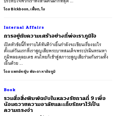
ประทับใจพวกเราทั้งสามคนมากที่สุด ...
โดย
Bickboon, เฟี้ยต, โบ
Internal Affairs
การอยู่กับความเศร้าอย่างที่พ่อเราภูมิใจ
เปิดหัวข้อนี้ก็ทราบได้ทันทีว่าเอิ้นกำลังจะเขียนเรื่องอะไร
ตั้งแต่วันแรกที่เราสูญเสียพระบาทสมเด็จพระปรมินทรมหา
ภูมิพลอดุลยเดช คนไทยก็เข้าสู่สภาวะสูญเสียร่วมกันรวมทั้ง
เอิ้นด้วย ...
โดย
แพทย์หญิง พิยะดา หาชัยภูมิ
Book
รวมสื่อสิ่งพิมพ์ฉบับในหลวงรัชกาลที่ 9 เพื่อ
น้อมถวายความอาลัยและเก็บรักษาไว้เป็น
ความทรงจำ