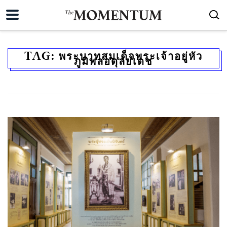
TAG:
พระบาทสมเด็จพระเจ้าอยู่หัว
ภูมิพลอดุลยเดช