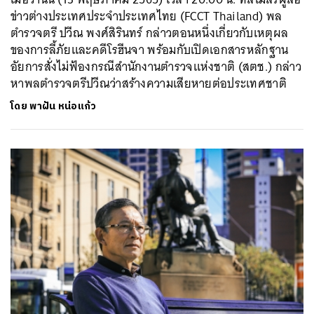
ข่าวต่างประเทศประจำประเทศไทย (FCCT Thailand) พล
ตำรวจตรี ปวีณ พงศ์สิรินทร์ กล่าวตอนหนึ่งเกี่ยวกับเหตุผล
ของการลี้ภัยและคดีโรฮีนจา พร้อมกับเปิดเอกสารหลักฐาน
อัยการสั่งไม่ฟ้องกรณีสำนักงานตำรวจแห่งชาติ (สตช.) กล่าว
หาพลตำรวจตรีปวีณว่าสร้างความเสียหายต่อประเทศชาติ
โดย
พาฝัน หน่อแก้ว
ค้นหา
SHARE
TWEET
LINE
EMAIL