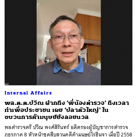
Internal Affairs
พล.ต.ต.ปวีณ ฝากถึง ‘พี่น้องตำรวจ’ ถึงเวลา
ทำเพื่อประชาชน เผย ‘ปลาตัวใหญ่’ ใน
ขบวนการค้ามนุษย์ยังลอยนวล
พลตำรวจตรี ปวีณ พงศ์สิรินทร์ อดีตรองผู้บัญชาการตำรวจ
ภูธรภาค 8 หัวหน้าชุดสืบสวนคดีค้ามนุษย์โรฮีนจา เมื่อปี 2558