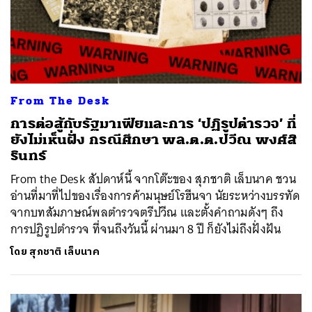
From The Desk
การต่อสู้กับรัฐมาเฟียและการ ‘ปฏิรูปตำรวจ’ ที่
ยังไม่เห็นฝั่ง กรณีศึกษา พล.ต.ต.ปวีณ พงศ์สิ
รินทร์
From the Desk สัปดาห์นี้ จากโต๊ะของ สุภชาติ เล็บนาค ชวน
อ่านที่มาที่ไปของเรื่องการค้ามนุษย์โรฮีนจา นัยระหว่างบรรทัด
จากบทสัมภาษณ์พลตำรวจตรีปวีณ และตั้งคำถามดังๆ ถึง
การปฏิรูปตำรวจ ที่จนถึงวันนี้ ผ่านมา 8 ปี ก็ยังไม่ถึงฝั่งฝัน
โดย
สุภชาติ เล็บนาค