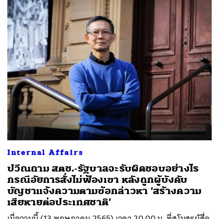
Internal Affairs
ปวีณถาม สตช.-รัฐบาลจะรับผิดชอบอย่างไร
กรณีอัยการสั่งไม่ฟ้องเขา หลังถูกผู้บังคับ
บัญชาแจ้งความตามข้อกล่าวหา ‘สร้างความ
เสียหายต่อประเทศชาติ’
เมื่อวานนี้ (13 พฤษภาคม 2565) เวลา 20.00 น. ที่สโมสรผู้สื่อ