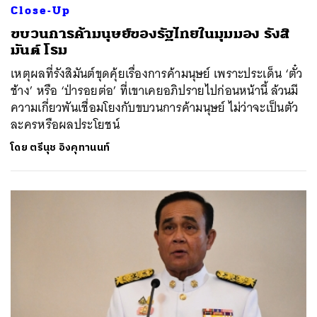
Close-Up
ขบวนการค้ามนุษย์ของรัฐไทยในมุมมอง รังสิ
มันต์ โรม
เหตุผลที่รังสิมันต์ขุดคุ้ยเรื่องการค้ามนุษย์ เพราะประเด็น ‘ตั๋ว
ช้าง’ หรือ ‘ป่ารอยต่อ’ ที่เขาเคยอภิปรายไปก่อนหน้านี้ ล้วนมี
ความเกี่ยวพันเชื่อมโยงกับขบวนการค้ามนุษย์ ไม่ว่าจะเป็นตัว
ละครหรือผลประโยชน์
โดย
ตรีนุช อิงคุทานนท์