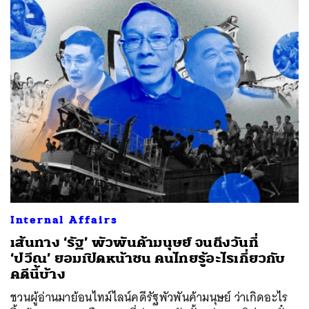
Internal Affairs
เส้นทาง ‘รัฐ’ พัวพันค้ามนุษย์ จนถึงวันที่
‘ปวีณ’ ยอมเปิดหน้าชน คนไทยรู้อะไรเกี่ยวกับ
คดีนี้บ้าง
ชวนผู้อ่านมาย้อนไทม์ไลน์คดีรัฐพัวพันค้ามนุษย์ ว่าเกิดอะไร