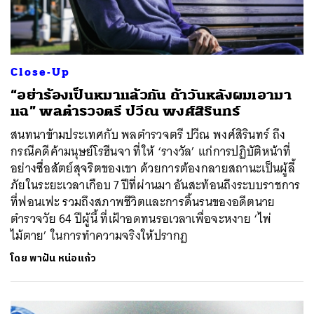
Close-Up
“อย่าร้องเป็นหมาแล้วกัน ถ้าวันหลังผมเอามา
แฉ” พลตำรวจตรี ปวีณ พงศ์สิรินทร์
สนทนาข้ามประเทศกับ พลตำรวจตรี ปวีณ พงศ์สิรินทร์ ถึง
กรณีคดีค้ามนุษย์โรฮีนจา ที่ให้ ‘รางวัล’ แก่การปฏิบัติหน้าที่
อย่างซื่อสัตย์สุจริตของเขา ด้วยการต้องกลายสถานะเป็นผู้ลี้
ภัยในระยะเวลาเกือบ 7 ปีที่ผ่านมา อันสะท้อนถึงระบบราชการ
ที่ฟอนเฟะ รวมถึงสภาพชีวิตและการดิ้นรนของอดีตนาย
ตำรวจวัย 64 ปีผู้นี้ ที่เฝ้าอดทนรอเวลาเพื่อจะหงาย ‘ไพ่
ไม้ตาย’ ในการทำความจริงให้ปรากฏ
โดย
พาฝัน หน่อแก้ว