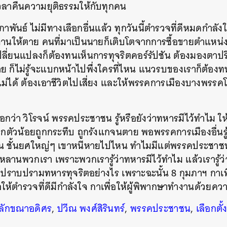
้เวลาคืนความยุติธรรมให้กับทุกคน
SHARE
TWEET
LINE
EMAIL
ุมภาพันธ์ ไม่มีทางเลือกอื่นแล้ว ทุกวันนี้ตำรวจที่ดีหมดกำลัง
านให้ตาย คนที่มาเป็นนายก็เติบโตจากการซื้อขายตำแหน่ง ทห
ปลี่ยนแปลงก็ต้องทนเห็นการทุจริตคอร์รัปชัน ต้องมองตาปริบ
าย ก็ไม่รู้จะแบกหน้าไปพึ่งใครที่ไหน แนวรบของเราก็ต้องทนใช้
้ไม่ได้ ต้องเอาชีวิตไปเสี่ยง และให้พรรคการเมืองบางพร
รบอกว่า วิโรจน์ พรรคประชาชน รู้หรือยังว่าทหารมีไว้ทำไม 
็กตัวน้อยถูกกระทืบ ถูกรังแกจนตาย พอพรรคการเมืองอื่นรู้
น ชั้นยศใหญ่ๆ เขาหนีหายไปไหน ทำไมมีแต่พรรคประชาชน ที
กหลานพวกเรา เพราะพวกเรารู้ว่าทหารมีไว้ทำไม แล้วเรารู้ว
จะปราบปรามทหารทุจริตอย่างไร เพราะฉะนั้น 8 กุมภาฯ กาเพื่
อให้ตำรวจที่ดีมีกำลังใจ กาเพื่อให้ผู้พิพากษาทำงานด้วยคว
์ ลักขณาอดิศร
,
ปวีณ พงศ์สิรินทร์
,
พรรคประชาชน
,
เลือกตั้