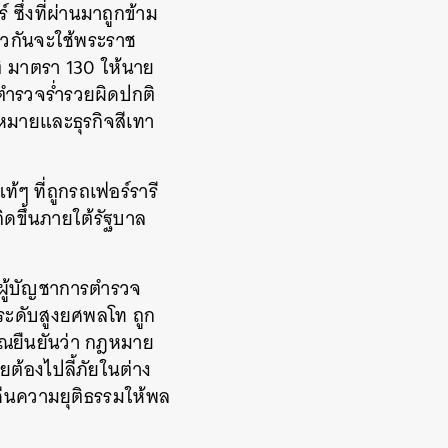
ซึ่งที่ผ่านมาถูกข้าม
ียวกันจะใช้พระราช
ิ มาตรา 130 ให้นาย
ีตำรวจร่ำรวยผิดปกติ
ฎหมายและธุรกิจสีเทา
้ๆ ที่ถูกรถเฟอร์รารี
กิดขึ้นภายใต้รัฐบาล
งผู้บัญชาการตำรวจ
ระดับสูงยศพลโท ถูก
วีณยืนยันว่า กฎหมาย
ยต้องไปลี้ภัยในต่าง
คืนความยุติธรรมให้พล