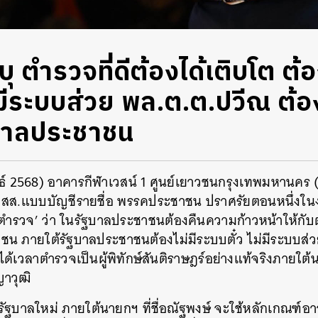
ะบุ ตำรวจที่ดีต้องได้เติบโต ต้
ม่มีระบบส่วย พล.ต.ต.ปวีณ ต้อ
บาลประชาชน
ันธ์ 2568) อาคารกีฬาเวสน์ 1 ศูนย์เยาวชนกรุงเทพมหานคร (ไ
ร สส.แบบบัญชีรายชื่อ พรรคประชาชน ปราศรัยตอนหนึ่งใน
ตำรวจ’ ว่า ในรัฐบาลประชาชนต้องคืนความก้าวหน้าให้กับตำ
าชน ภายใต้รัฐบาลประชาชนต้องไม่มีระบบตั๋ว ไม่มีระบบส่วย 
ด้เวลาตำรวจเป็นผู้พิทักษ์สันติราษฎร์อย่างแท้จริงภายใต้
ญาวุฒิ
ัฐบาลใหม่ ภายใต้นายกฯ ที่ชื่อณัฐพงษ์ จะใช้หลักเกณฑ์อาวุ