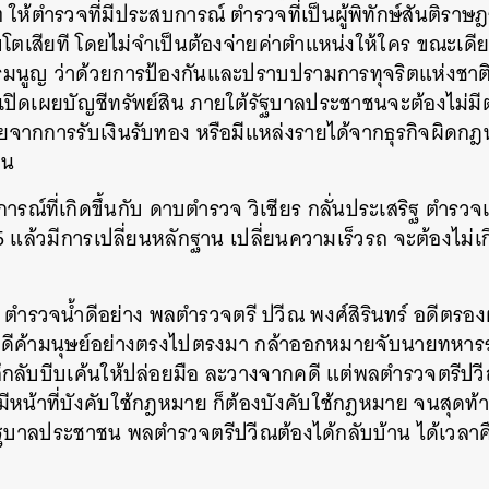
ห้ตำรวจที่มีประสบการณ์ ตำรวจที่เป็นผู้พิทักษ์สันติราษฎร์ 
ติบโตเสียที โดยไม่จำเป็นต้องจ่ายค่าตำแหน่งให้ใคร ขณะเด
มนูญ ว่าด้วยการป้องกันและปราบปรามการทุจริตแห่งชาต
งเปิดเผยบัญชีทรัพย์สิน ภายใต้รัฐบาลประชาชนจะต้องไม่ม
รวยจากการรับเงินรับทอง หรือมีแหล่งรายได้จากธุรกิจผิดก
าน
รณ์ที่เกิดขึ้นกับ ดาบตำรวจ วิเชียร กลั่นประเสริฐ ตำรวจแท
55 แล้วมีการเปลี่ยนหลักฐาน เปลี่ยนความเร็วรถ จะต้องไม่เ
่า ตำรวจน้ำดีอย่าง พลตำรวจตรี ปวีณ พงศ์สิรินทร์ อดีตรอ
นคดีค้ามนุษย์อย่างตรงไปตรงมา กล้าออกหมายจับนายทหาร
ยลึกลับบีบเค้นให้ปล่อยมือ ละวางจากคดี แต่พลตำรวจตรีป
มีหน้าที่บังคับใช้กฎหมาย ก็ต้องบังคับใช้กฎหมาย จนสุดท้า
รัฐบาลประชาชน พลตำรวจตรีปวีณต้องได้กลับบ้าน ได้เวลา