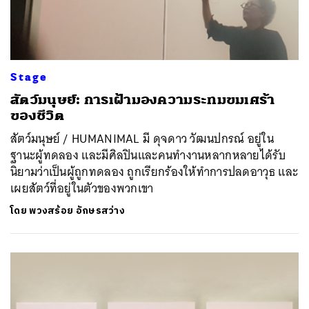
Stage
สัตว์มนุษย์: การเฝ้ามองความระทมขมเศร้า
ของชีวิต
สัตว์มนุษย์ / HUMANIMAL มี ดุจดาว วัฒนปกรณ์ อยู่ใน
ฐานะผู้ทดลอง และมีศิลปินและคนทำงานหลากหลายได้รับ
นิยามว่าเป็นผู้ถูกทดลอง ถูกเรียกร้องให้ทำการปลดอาวุธ และ
เผยสัตว์ที่อยู่ในตัวของพวกเขา
โดย
พวงสร้อย อักษรสว่าง
ค้นหา
SHARE
TWEET
LINE
EMAIL