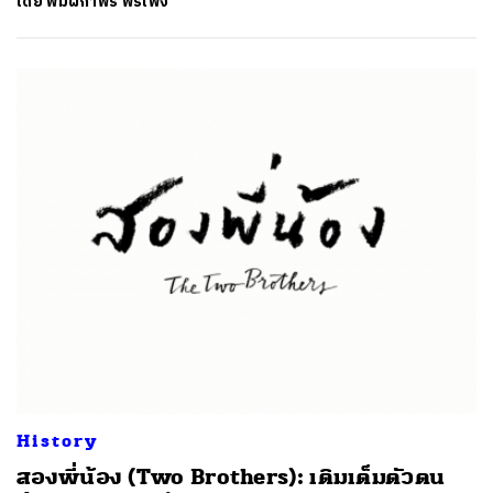
โดย
พิมผกาพร พรเพ็ง
History
สองพี่น้อง (Two Brothers): เติมเต็มตัวตน