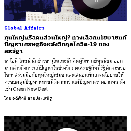
Global Affairs
ทุนใหญ่หรือคนส่วนใหญ่? ทางเลือกนโยบายแก้
ปัญหาเศรษฐกิจหลังวิกฤตโควิด-19 ของ
สหรัฐฯ
นาโอมิ ไคลน์ นักข่าวอาวุโสและนักคิดผู้วิพากษ์ทุนนิยม ออก
มากล่าวถึงการแก้ปัญหาในช่วงวิกฤตเศรษฐกิจที่รัฐมักจะฉวย
โอกาสร่วมมือกับทุนใหญ่เสมอ และเสนอแพ็กเกจนโยบายให้
ครอบคลุมปัญหาหลายมิติมากกว่าแค่ปัญหาความยากจน ดัง
เช่น Green New Deal
โดย
อดิศักดิ์ สายประเสริฐ
ค้นหา
SHARE
TWEET
LINE
EMAIL