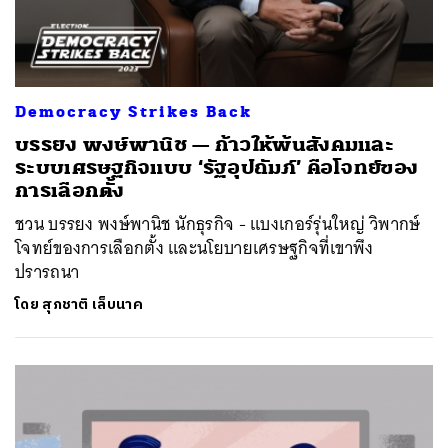
Democracy Strikes Back
บรรยง พงษ์พานิช — ก้าวให้พ้นสังคมและ
ระบบเศรษฐกิจแบบ ‘รัฐอุปถัมภ์’ คือโจทย์ของ
การเลือกตั้ง
ชวน บรรยง พงษ์พานิช นักธุรกิจ - แบงเกอร์รุ่นใหญ่ วิพากษ์
โจทย์ของการเลือกตั้ง และนโยบายเศรษฐกิจที่เขาพึง
ปรารถนา
โดย
สุภชาติ เล็บนาค