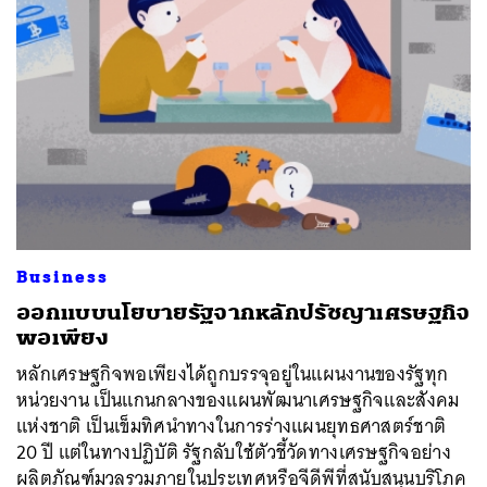
Business
ออกแบบนโยบายรัฐจากหลักปรัชญาเศรษฐกิจ
พอเพียง
หลักเศรษฐกิจพอเพียงได้ถูกบรรจุอยู่ในแผนงานของรัฐทุก
หน่วยงาน เป็นแกนกลางของแผนพัฒนาเศรษฐกิจและสังคม
แห่งชาติ เป็นเข็มทิศนำทางในการร่างแผนยุทธศาสตร์ชาติ
20 ปี แต่ในทางปฏิบัติ รัฐกลับใช้ตัวชี้วัดทางเศรษฐกิจอย่าง
ผลิตภัณฑ์มวลรวมภายในประเทศหรือจีดีพีที่สนับสนุนบริโภค