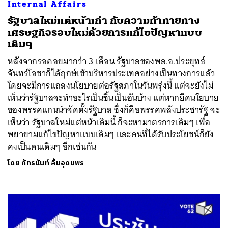
Internal Affairs
รัฐบาลใหม่แต่หน้าเก่า กับความท้าทายทาง
เศรษฐกิจรอบใหม่ด้วยการแก้ไขปัญหาแบบ
เดิมๆ
หลังจากรอคอยมากว่า 3 เดือน รัฐบาลของพล.อ.ประยุทธ์
จันทร์โอชาก็ได้ฤกษ์เข้าบริหารประเทศอย่างเป็นทางการแล้ว
โดยจะมีการแถลงนโยบายต่อรัฐสภาในวันพรุ่งนี้ แต่จะยังไม่
เห็นว่ารัฐบาลจะทำอะไรเป็นชิ้นเป็นอันบ้าง แต่หากยึดนโยบาย
ของพรรคแกนนำจัดตั้งรัฐบาล ซึ่งก็คือพรรคพลังประชารัฐ จะ
เห็นว่า รัฐบาลใหม่แต่หน้าเดิมนี้ ก็จะหามาตรการเดิมๆ เพื่อ
พยายามแก้ไขปัญหาแบบเดิมๆ และคนที่ได้รับประโยชน์ก็ยัง
คงเป็นคนเดิมๆ อีกเช่นกัน
โดย
ภัทรนันท์ ลิ้มอุดมพร