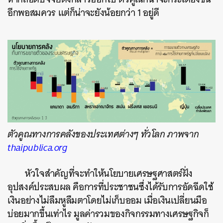
อีกพอสมควร แต่ก็น่าจะยังน้อยกว่า 1 อยู่ดี
ตัวคูณทางการคลังของประเทศต่างๆ ทั่วโลก ภาพจาก
thaipublica.org
หัวใจสำคัญที่จะทำให้นโยบายเศรษฐศาสตร์ฝั่ง
อุปสงค์ประสบผล คือการที่ประชาชนซึ่งได้รับการอัดฉีดใช้
เงินอย่างไม่ลืมหูลืมตาโดยไม่เก็บออม เมื่อเงินเปลี่ยนมือ
บ่อยมากขึ้นเท่าไร มูลค่ารวมของกิจกรรมทางเศรษฐกิจก็