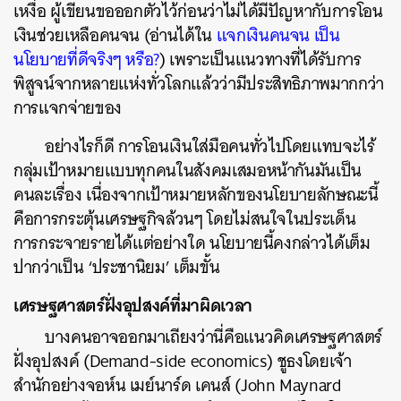
เหงื่อ ผู้เขียนขอออกตัวไว้ก่อนว่าไม่ได้มีปัญหากับการโอน
เงินช่วยเหลือคนจน (อ่านได้ใน
แจกเงินคนจน เป็น
นโยบายที่ดีจริงๆ หรือ?
) เพราะเป็นแนวทางที่ได้รับการ
พิสูจน์จากหลายแห่งทั่วโลกแล้วว่ามีประสิทธิภาพมากกว่า
การแจกจ่ายของ
อย่างไรก็ดี การโอนเงินใส่มือคนทั่วไปโดยแทบจะไร้
กลุ่มเป้าหมายแบบทุกคนในสังคมเสมอหน้ากันมันเป็น
คนละเรื่อง เนื่องจากเป้าหมายหลักของนโยบายลักษณะนี้
คือการกระตุ้นเศรษฐกิจล้วนๆ โดยไม่สนใจในประเด็น
การกระจายรายได้แต่อย่างใด นโยบายนี้คงกล่าวได้เต็ม
ปากว่าเป็น ‘ประชานิยม’ เต็มขั้น
เศรษฐศาสตร์ฝั่งอุปสงค์ที่มาผิดเวลา
บางคนอาจออกมาเถียงว่านี่คือแนวคิดเศรษฐศาสตร์
ฝั่งอุปสงค์ (Demand-side economics) ชูธงโดยเจ้า
สำนักอย่างจอห์น เมย์นาร์ด เคนส์ (John Maynard