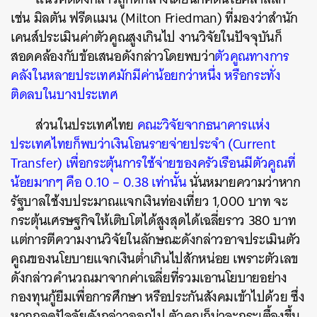
เช่น มิลตัน ฟรีดแมน (Milton Friedman) ที่มองว่าสำนัก
เคนส์ประเมินค่าตัวคูณสูงเกินไป งานวิจัยในปัจจุบันก็
สอดคล้องกับข้อเสนอดังกล่าวโดยพบว่า
ตัวคูณทางการ
คลังในหลายประเทศมักมีค่าน้อยกว่าหนึ่ง หรือกระทั่ง
ติดลบในบางประเทศ
ส่วนในประเทศไทย
คณะวิจัยจากธนาคารแห่ง
ประเทศไทยก็พบว่าเงินโอนรายจ่ายประจำ (Current
Transfer) เพื่อกระตุ้นการใช้จ่ายของครัวเรือนมีตัวคูณที่
น้อยมากๆ คือ 0.10 – 0.38 เท่านั้น
นั่นหมายความว่าหาก
รัฐบาลใช้งบประมาณแจกเงินท่องเที่ยว 1,000 บาท จะ
กระตุ้นเศรษฐกิจให้เติบโตได้สูงสุดได้เฉลี่ยราว 380 บาท
แต่การตีความงานวิจัยในลักษณะดังกล่าวอาจประเมินตัว
คูณของนโยบายแจกเงินต่ำเกินไปสักหน่อย เพราะตัวเลข
ดังกล่าวคำนวณมาจากค่าเฉลี่ยที่รวมเอานโยบายอย่าง
กองทุนกู้ยืมเพื่อการศึกษา หรือประกันสังคมเข้าไปด้วย ซึ่ง
หากถอดปัจจัยดังกล่าวออกไป ตัวคูณก็น่าจะกระเตื้องขึ้น