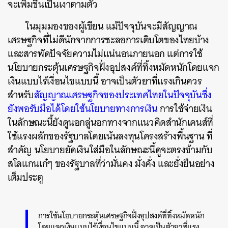
จะเพิ่มขึ้นเป็นเงาตามตัว
ในมุมมองของผู้เขียน แม้ปัจจุบันจะมีสัญญาณ
เศรษฐกิจที่ไม่ดีนักจากการชะลอการเติบโตของไทยบ้าง
และสารพัดปัจจัยความไม่แน่นอนภายนอก แต่
การใช้
นโยบายกระตุ้นเศรษฐกิจฝั่งอุปสงค์ที่ทิ้งหมัดหนักโดยแจก
เงินแบบไร้เงื่อนไขแบบนี้ อาจเป็นตัวยาที่แรงเกินควร
สำหรับ
สั
ญญาณเศรษฐกิจของประเทศไทยในปัจจุบันซึ่ง
ยังพอรับมือได้โดยใช้นโยบายทางการเงิน
การใช้จ่ายเงิน
ในลักษณะนี้ยังดูนอกลู่นอกทางจากแนวคิดสำนักเคนส์ที่
ใช้แรงผลักของรัฐบาลโดยเน้นลงทุนโครงสร้างพื้นฐาน ที่
สำคัญ นโยบายยัดเงินใส่มือในลักษณะนี้ดูจะตรงข้ามกับ
สโลแกนเก๋ๆ ของรัฐบาลที่ว่ามั่นคง มั่งคั่ง และยั่งยืนอย่าง
เต็มประตู
การใช้นโยบายกระตุ้นเศรษฐกิจฝั่งอุปสงค์ที่ทิ้งหมัดหนัก
โดยแจกเงินแบบไร้เงื่อนไขแบบนี้ อาจเป็นตัวยาที่แรง