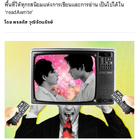
พื้นที่ให้ทุกรสนิยมแห่งการเขียนและการอ่าน เป็นไปได้ใน
‘readAwrite’
โดย
พรลภัส วุฒิรัตนรักษ์
ค้นหา
SHARE
TWEET
LINE
EMAIL