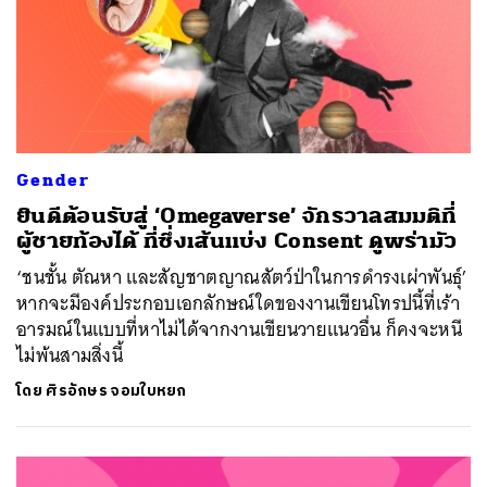
Gender
ยินดีต้อนรับสู่ ‘Omegaverse’ จักรวาลสมมติที่
ผู้ชายท้องได้ ที่ซึ่งเส้นแบ่ง Consent ดูพร่ามัว
‘ชนชั้น ตัณหา และสัญชาตญาณสัตว์ป่าในการดำรงเผ่าพันธุ์’
หากจะมีองค์ประกอบเอกลักษณ์ใดของงานเขียนโทรปนี้ที่เร้า
อารมณ์ในแบบที่หาไม่ได้จากงานเขียนวายแนวอื่น ก็คงจะหนี
ไม่พ้นสามสิ่งนี้
โดย
ศิรอักษร จอมใบหยก