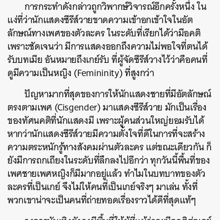
การกระทำดังกล่าวถูกวิพากษ์วิจารณ์อีกครั้งหนึ่ง ใน
แง่ที่ว่านักแสดงซีรีส์วายขาดความเข้าอกเข้าใจในอัต
ลักษณ์ทางเพศของตัวละคร ในระดับที่เรียกได้ว่ามีอคติ
เพราะชัดเจนว่า มีการแสดงออกถึงความไม่พอใจที่ตนได้
รับบทเมีย อันหมายถึงเกย์รับ ที่ผู้จัดซีรีส์วางไว้ว่าคือคนที่
ดูมีความเป็นหญิง (Femininity) ที่สูงกว่า
ปัญหามากที่สุดของการให้นักแสดงชายที่มีอัตลักษณ์
ตรงตามเพศ (Cisgender) มาแสดงซีรีส์วาย มักเป็นเรื่อง
ของทัศนคติที่นักแสดงมี เพราะผู้คนส่วนใหญ่ยอมรับได้
หากว่านักแสดงซีรีส์วายมีความตั้งใจที่ดีในการที่จะสร้าง
ความตระหนักรู้ทางสังคมผ่านตัวละคร แต่ขณะเดียวกัน ก็
ยังมีการถกเถียงในระดับที่ลึกลงไปอีกว่า ทุกวันนี้พื้นที่ของ
เพศชายเพศหญิงก็มีมากอยู่แล้ว ทำไมในบทบาทของตัว
ละครที่เป็นเกย์ จึงไม่ให้คนที่เป็นเกย์จริงๆ มาเล่น ทั้งที่
พวกเขาน่าจะเป็นคนที่ถ่ายทอดเรื่องราวได้ดีที่สุดแท้ๆ