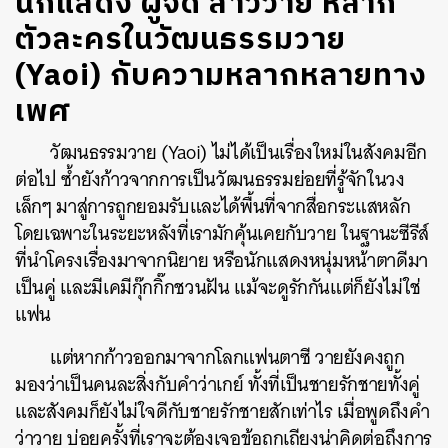
นักแสดง ผู้จัด สาววาย หลาก
ตัวละครในวัฒนธรรมวาย
(Yaoi) กับความหลากหลายทาง
เพศ
วัฒนธรรมวาย (Yaoi) ไม่ได้เป็นเรื่องใหม่ในสังคมอีก
ต่อไป ซ้ำยังก้าวจากการเป็นวัฒนธรรมย่อยที่รู้จักในวง
เล็กๆ มาสู่การถูกยอมรับและได้พื้นที่จากสื่อกระแสหลัก
โดยเฉพาะในระยะหลังที่เรามักคุ้นเคยกับวาย ในฐานะซีรีส์
ที่นำโครงเรื่องมาจากนิยาย หรือนักแสดงหนุ่มหน้าตาดีมา
เป็นคู่ และมีเคมีกุ๊กกิ๊กชวนฝัน แม้จะดูรักกันแต่ก็ยังไม่ใช่
แฟน
แต่หากก้าวออกมาจากโลกแฟนตาซี วายยังคงถูก
มองว่าเป็นคนละสิ่งกับคำว่าเกย์ ทั้งที่เป็นชายรักชายทั้งคู่
และสังคมก็ยังไม่ใจดีกับชายรักชายสักเท่าไร เมื่อพูดถึงคำ
ว่าวาย บ่อยครั้งที่เราจะต้องเจอข้อถกเถียงน่าคิดต่อถึงการ