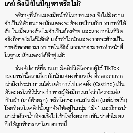
เกย์ สิ่งนี้เป็นปัญหาหรือไม่?
จริงอยู่ที่นักแสดงมีหน้าที่ในการแสดง จึงไม่มีความ
จำเป็นที่ตัวตนของนักแสดงจะต้องเหมือนกับบทบาทที่ได้
รับ ในเมื่อนางร้ายไม่จำเป็นต้องร้าย และนางเอกในชีวิต
จริงก็อาจไม่ได้นิสัยดี แล้วทำไมนักแสดงวายจะต้องเป็น
ชายรักชายตามบทบาทในซีรีส์ หากเขาสามารถทำหน้าที่
ในฐานะนักแสดงได้ดีอยู่แล้ว
ช่วงสัปดาห์ที่ผ่านมา มีคลิปวิดีโอจากผู้ใช้ TikTok
เผยแพร่เนื้อหาเกี่ยวกับนักแสดงท่านหนึ่ง ที่ออกมาบอก
เล่าถึงประสบการณ์ส่วนตัวการไปแคสติ้ง (Casting) เป็น
ตัวละครในซีรีส์วายว่า ทางผู้จัดมีการแบ่งว่าใครจะเล่น
เป็นผัว (เกย์ฝ่ายรุก) หรือใครจะเล่นเป็นเมีย (เกย์ฝ่ายรับ)
โดยที่คนในคลิปนั้นถูกจัดให้อยู่ในกลุ่ม ‘เมีย’ และมีการนำ
มาเล่าด้วยน้ำเสียงเชิงไม่เข้าใจกึ่งตลกขบขัน ว่าทำไมตน
ถึงได้ถูกพิจารณาในบทบาทนี้