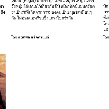
เฮเกล (Hegel) นักปรัชญาเยอรมันผู้ยิ่งใหญ่ในช่วง
SHARE
TWEET
LINE
EMAIL
นั
มา
วัยหนุ่มได้เสนอไว้เกี่ยวกับรักในโลกทัศน์แบบคริสต์
ภา
ถึง
ว่าเป็นรักที่เกิดจากการมองคนเป็นมนุษย์เหมือนๆ
สิ่
กัน ไม่อ่อนแอหรือแข็งแกร่งไปกว่ากัน
โดย
แส
โดย
กิตติพล สรัคคานนท์
โด