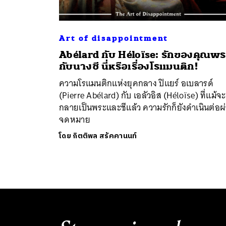
Art of disappointment
Abélard กับ Héloïse: รักของคุณพร
กับนางชี นี่หรือเรื่องโรแมนติก!
ความโรแมนติกแห่งยุคกลาง ปิแยร์ อเบลารด์
(Pierre Abélard) กับ เอลัวอิส (Héloïse) ที่แม้จะ
กลายเป็นพระและชีแล้ว ความรักก็ยังดำเนินต่อผ
จดหมาย
โดย
กิตติพล สรัคคานนท์