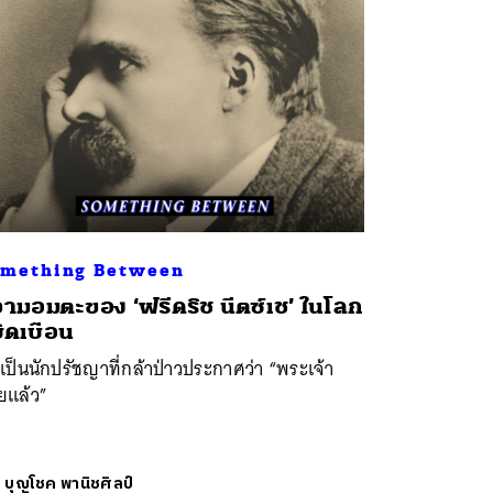
mething Between
ามอมตะของ ‘ฟรีดริช นีตซ์เช’ ในโลก
่บิดเบือน
เป็นนักปรัชญาที่กล้าป่าวประกาศว่า “พระเจ้า
ยแล้ว”
ย
บุญโชค พานิชศิลป์