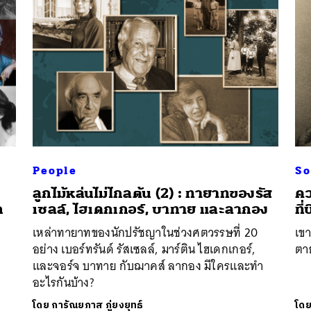
People
So
ลูกไม้หล่นไม่ไกลต้น (2) : ทายาทของรัส
คว
ก
เซลล์, ไฮเดกเกอร์, บาทาย และลากอง
ที
เหล่าทายาทของนักปรัชญาในช่วงศตวรรษที่ 20
เขา
อย่าง เบอร์ทรันด์ รัสเซลล์, มาร์ติน ไฮเดกเกอร์,
ตา
และจอร์จ บาทาย กับฌาคส์ ลากอง มีใครและทำ
อะไรกันบ้าง?
โดย
การัณยภาส ภู่ยงยุทธ์
โด