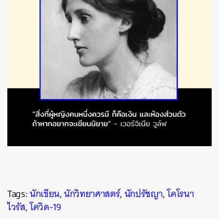
Tags:
นักเขียน
,
นักวิทยาศาสตร์
,
นักปรัชญา
,
โคโรนา
ไวรัส
,
โควิด-19