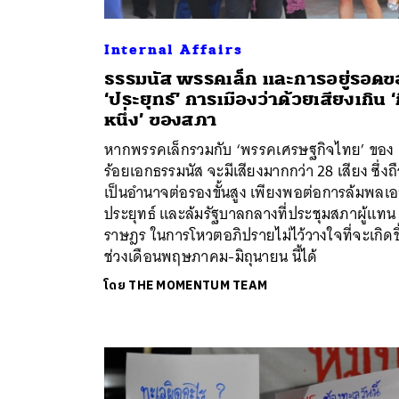
Internal Affairs
ธรรมนัส พรรคเล็ก และการอยู่รอดข
‘ประยุทธ์’ การเมืองว่าด้วยเสียงเกิน ‘ก
หนึ่ง’ ของสภา
หากพรรคเล็กรวมกับ ‘พรรคเศรษฐกิจไทย’ ของ
ร้อยเอกธรรมนัส จะมีเสียงมากกว่า 28 เสียง ซึ่งถ
เป็นอำนาจต่อรองขั้นสูง เพียงพอต่อการล้มพลเ
ประยุทธ์ และล้มรัฐบาลกลางที่ประชุมสภาผู้แทน
ราษฎร ในการโหวตอภิปรายไม่ไว้วางใจที่จะเกิดขึ
ช่วงเดือนพฤษภาคม-มิถุนายน นี้ได้
โดย
THE MOMENTUM TEAM
ค้