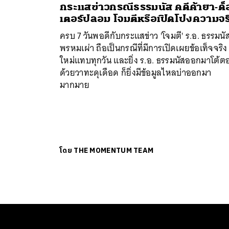
กระแสข่าวกรณีธรรมนัส คดีค้ายา-ด็
เตอร์ปลอม โจมตีหรือเปิดโปงความจร
ครบ 7 วันพอดีกับกระแสข่าว 'โจมตี' ร.อ. ธรรมนั
พรหมเผ่า ถือเป็นกรณีที่มีการเปิดเผยข้อเท็จจริง
ใหม่แทบทุกวัน และยิ่ง ร.อ. ธรรมนัสออกมาโต้ต
ด้วยวาทะดุเดือด ก็ยิ่งมีข้อมูลไหลบ่าออกมา
มากมาย
โดย
THE MOMENTUM TEAM