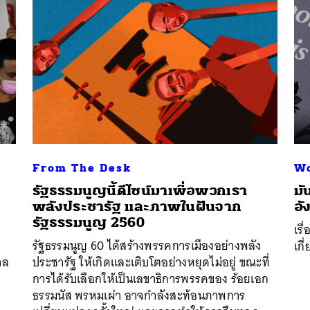
SHARE
TWEET
LINE
EMAIL
From The Desk
Wo
รัฐธรรมนูญนี้ดีไซน์มาเพื่อพวกเรา
มั
พลังประชารัฐ และภาพในฝันจาก
อั
รัฐธรรมนูญ 2560
เรื
รัฐธรรมนูญ 60 ได้สร้างพรรคการเมืองอย่างพลัง
เกี
าล
ประชารัฐ ให้เกิดและเติบโตอย่างหยุดไม่อยู่ ขณะที่
การได้รับเลือกให้เป็นเลขาธิการพรรคของ ร้อยเอก
ธรรมนัส พรหมเผ่า อาจกำลังสะท้อนภาพการ