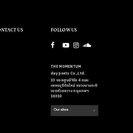
ONTACT US
FOLLOW US
THE MOMENTUM
day poets Co.,Ltd.
33 ซอยศูนย์วิจัย 4 ถนน
เพชรบุรีตัดใหม่ แขวงบางกะปิ
เขตห้วยขวาง กรุงเทพฯ
10310