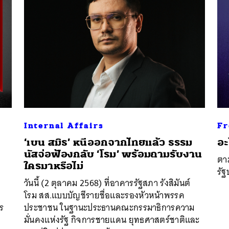
Internal Affairs
Fr
อ
‘เบน สมิธ’ หนีออกจากไทยแล้ว ธรรม
อะ
นัสจ่อฟ้องกลับ ‘โรม’ พร้อมถามรับงาน
ตาม
ใครมาหรือไม่
รัฐ
วันนี้ (2 ตุลาคม 2568) ที่อาคารรัฐสภา รังสิมันต์
อ
โรม สส.แบบบัญชีรายชื่อและรองหัวหน้าพรรค
ไร
ประชาชน ในฐานะประธานคณะกรรมาธิการความ
มั่นคงแห่งรัฐ กิจการชายแดน ยุทธศาสตร์ชาติและ