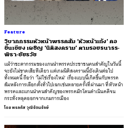
Feature
วิบากกรรมหัวหน้าพรรคส้ม ‘หัวหน้าเท้ง’ คอ
ขึ้นเขียง เผชิญ ‘นิติสงคราม’ ตามรอยธนาธร-
พิธา-ชัยธวัช
แม้ว่าชะตากรรมของแกนนำพรรคประชาชนคนสำคัญในวันนี้
จะยังไม่ขาดเสียทีเดียว แต่เกมนิติสงครามนี้ยังเดินต่อไป
ทั้งหมดนี้ ถือว่า ‘ไม่ใช่เรื่องใหม่’ เรื่องแบบนี้เกิดขึ้นกับพรรค
ส้มหลังการเลือกตั้งทั่วไปเฉกเช่นหลายครั้งที่ผ่านมา ที่หัวหน้า
พรรคและแกนนำคนสำคัญของพรรคมักโดนดำเนินคดีจน
กระทั่งหลุดออกจากเกมการเมือง
โดย
พรลภัส วุฒิรัตนรักษ์