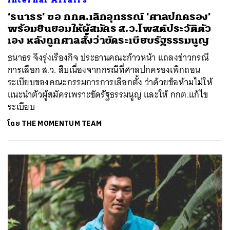
‘ธนาธร’ ขอ กกต.เลิกอุทธรณ์ ‘ศาลปกครอง’
พร้อมยินยอมให้ผู้สมัคร ส.ว.โพสต์ประวัติตัว
เอง หลังถูกศาลสั่งว่าขัดระเบียบรัฐธรรมนูญ
ธนาธร จึงรุ่งเรืองกิจ ประธานคณะก้าวหน้า แถลงข่าวกรณี
การเลือก ส.ว. สืบเนื่องจากกรณีที่ศาลปกครองเพิกถอน
ระเบียบของคณะกรรมการการเลือกตั้ง ว่าด้วยข้อห้ามไม่ให้
แนะนำตัวผู้สมัครเพราะขัดรัฐธรรมนูญ และให้ กกต.แก้ไข
ระเบียบ
โดย
THE MOMENTUM TEAM