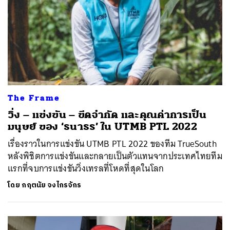
The Frame
วิ่ง – แข่งขัน – ขีดจำกัด และคุณค่าการเป็น
มนุษย์ ของ ‘ธนาธร’ ใน UTMB PTL 2022
เรื่องราวในการแข่งขัน UTMB PTL 2022 ของทีม TrueSouth
หลังพิชิตการแข่งขันและกลายเป็นตัวแทนจากประเทศไทยทีม
แรกที่จบการแข่งขันวิ่งเทรลที่โหดที่สุดในโลก
โดย
กฤตนัย จงไกรจักร
ค้นหา
SHARE
TWEET
LINE
EMAIL