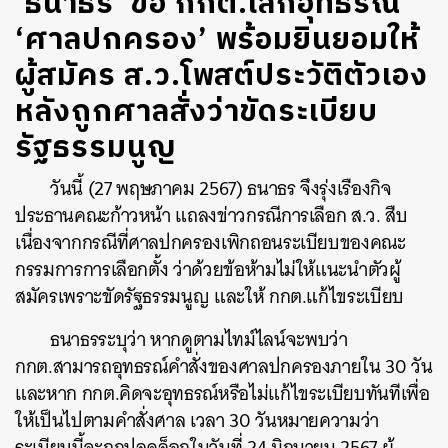
‘ธนาธร’ ขอ กกต.เลิกอุทธรณ์
‘ศาลปกครอง’ พร้อมยินยอมให้
ผู้สมัคร ส.ว.โพสต์ประวัติตัวเอง
หลังถูกศาลสั่งว่าขัดระเบียบ
รัฐธรรมนูญ
วันนี้ (27 พฤษภาคม 2567) ธนาธร จึงรุ่งเรืองกิจ
ประธานคณะก้าวหน้า แถลงข่าวกรณีการเลือก ส.ว. สืบ
เนื่องจากกรณีที่ศาลปกครองเพิกถอนระเบียบของคณะ
กรรมการการเลือกตั้ง ว่าด้วยข้อห้ามไม่ให้แนะนำตัวผู้
สมัครเพราะขัดรัฐธรรมนูญ และให้ กกต.แก้ไขระเบียบ
ธนาธรระบุว่า หากดูตามไทม์ไลน์จะพบว่า
กกต.สามารถอุทธรณ์คำสั่งของศาลปกครองภายใน 30 วัน
และหาก กกต.คิดจะอุทธรณ์หรือไม่แก้ไขระเบียบทันทีเพื่อ
ให้เป็นไปตามคำสั่งศาล เวลา 30 วันหมายความว่า
ระเบียบนี้จะถูกปลดล็อกในวันที่ 24 มิถุนายน 2567 ผู้