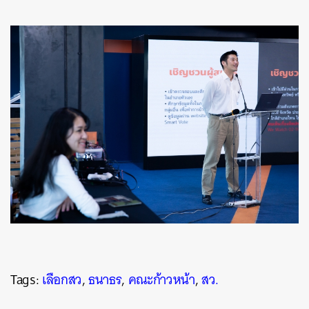
Tags:
เลือกสว
,
ธนาธร
,
คณะก้าวหน้า
,
สว.