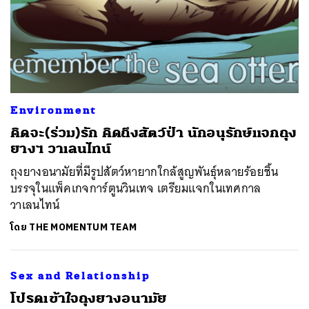
Environment
คิดจะ(ร่วม)รัก คิดถึงสัตว์ป่า นักอนุรักษ์แจกถุง
ยางฯ วาเลนไทน์
ถุงยางอนามัยที่มีรูปสัตว์หายากใกล้สูญพันธุ์หลายร้อยชิ้น
บรรจุในแพ็คเกจการ์ตูนวินเทจ เตรียมแจกในเทศกาล
วาเลนไทน์
โดย
THE MOMENTUM TEAM
Sex and Relationship
โปรดเข้าใจถุงยางอนามัย