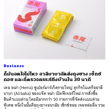
Business
ก็มันอดใจไม่ไหว อาลีบาบาจัดส่งถุงยาง เซ็กซ์
ทอย และที่ตรวจครรภ์ถึงบ้านใน 30 นาที
เหอ หม่า (Hema) ซูเปอร์มาร์เก็ตรายใหญ่ ธุรกิจในเครืออาลี
บาบา (Alibaba) ของแจ๊ค หม่า เปิดฟีเจอร์ใหม่ การสั่งซื้อ
สินค้าแบบด่วน โดยมีมากกว่า 50 รายการที่จัดส่งแบบด่วน
พิเศษ หนึ่งในนั้นคือถุงยางอนามัย เซ็กซ์ทอย เจลหล่อลื่น รวม