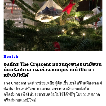
Health
องค์กร The Crescent แขวนถุงยางอนามัยบน
ต้นคริสต์มาส เผื่อช่วงวันหยุดร้านค้าปิด มา
หยิบไปใช้ได้
The Crescent องค์กรช่วยเหลือผู้ติดเชื้อเอชไอวีในเมืองเซนต์
อัลบัน ประเทศอังกฤษ แขวนถุงยางอนามัยตกแต่งต้น
คริสต์มาส เพื่อให้ประชาชนหยิบไปใช้ได้ฟรีๆ ในช่วงเทศกาล
คริสต์มาสและปีใหม่