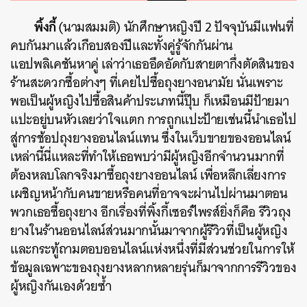
พิ้งกี้
(นามสมมติ) นักศึกษาหญิงปี 2 ปัจจุบันมีแฟนที่
คบกันมาแล้วเกือบสองปีและทั้งคู่รู้จักกันผ่าน
แอปพลิเคชันหาคู่ เล่าว่าเธออึดอัดกับสายตากึ่งตัดสินของ
ร้านสะดวกซื้อต่างๆ ที่เคยไปซื้อถุงยางอนามัย นั่นเพราะ
พอเป็นผู้หญิงไปซื้อสินค้าประเภทนี้ปุ๊บ ก็เหมือนมีป้ายมา
แปะอยู่บนหัวเลยว่าใจแตก การถูกแปะป้ายเช่นนี้นำเธอไป
สู่การช้อปถุงยางออนไลน์แทน ซึ่งในเว็บขายของออนไลน์
เหล่านี้นี่แหละที่ทำให้เธอพบว่ามีผู้หญิงอีกจำนวนมากที่
ต้องหลบโลกจริงมาซื้อถุงยางออนไลน์ เพื่อหลีกเลี่ยงการ
เผชิญหน้ากับคนขายหรือคนที่อาจจะผ่านไปผ่านมาตอน
พวกเธอซื้อถุงยาง อีกเรื่องที่พิ้งกี้เซอร์ไพรส์ยิ่งก็คือ รีวิวถุง
ยางในร้านออนไลน์ส่วนมากนั้นมาจากผู้รีวิวที่เป็นผู้หญิง
และกระทู้ถามตอบออนไลน์แห่งหนึ่งที่มีส่วนช่วยในการให้
ข้อมูลเฉพาะของถุงยางหลากหลายรุ่นก็มาจากการรีวิวของ
ผู้หญิงกันเองด้วยซ้ำ