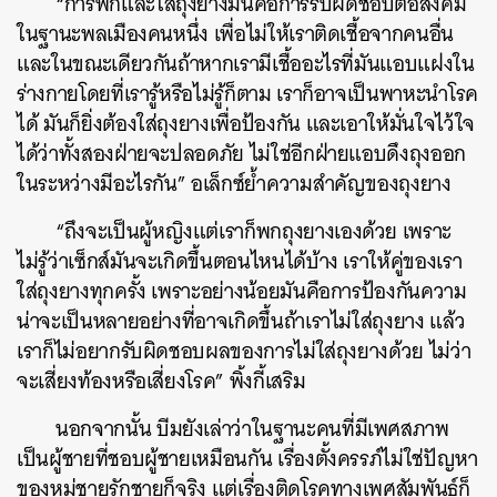
“การพกและใส่ถุงยางมันคือการรับผิดชอบต่อสังคม
ในฐานะพลเมืองคนหนึ่ง เพื่อไม่ให้เราติดเชื้อจากคนอื่น
และในขณะเดียวกันถ้าหากเรามีเชื้ออะไรที่มันแอบแฝงใน
ร่างกายโดยที่เรารู้หรือไม่รู้ก็ตาม เราก็อาจเป็นพาหะนำโรค
ได้ มันก็ยิ่งต้องใส่ถุงยางเพื่อป้องกัน และเอาให้มั่นใจไว้ใจ
ได้ว่าทั้งสองฝ่ายจะปลอดภัย ไม่ใช่อีกฝ่ายแอบดึงถุงออก
ในระหว่างมีอะไรกัน” อเล็กซ์ย้ำความสำคัญของถุงยาง
“ถึงจะเป็นผู้หญิงแต่เราก็พกถุงยางเองด้วย เพราะ
ไม่รู้ว่าเซ็กส์มันจะเกิดขึ้นตอนไหนได้บ้าง เราให้คู่ของเรา
ใส่ถุงยางทุกครั้ง เพราะอย่างน้อยมันคือการป้องกันความ
น่าจะเป็นหลายอย่างที่อาจเกิดขึ้นถ้าเราไม่ใส่ถุงยาง แล้ว
เราก็ไม่อยากรับผิดชอบผลของการไม่ใส่ถุงยางด้วย ไม่ว่า
จะเสี่ยงท้องหรือเสี่ยงโรค” พิ้งกี้เสริม
นอกจากนั้น บีมยังเล่าว่าในฐานะคนที่มีเพศสภาพ
เป็นผู้ชายที่ชอบผู้ชายเหมือนกัน เรื่องตั้งครรภ์ไม่ใช่ปัญหา
ของหมู่ชายรักชายก็จริง แต่เรื่องติดโรคทางเพศสัมพันธ์ก็