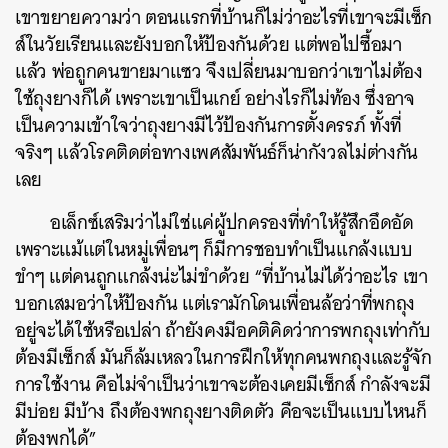
เขาขยายความว่า ตอนแรกที่บ้านก็ไม่ว่าอะไรที่เขาจะมีเซ็ก
ส์ในวัยเรียนและยังบอกให้ป้องกันด้วย แต่พอไปซื้อมา
แล้ว พ่อถูกคนขายมาแซว จึงเปลี่ยนมาบอกว่าเขาไม่ต้อง
ใช้ถุงยางก็ได้ เพราะเขาเป็นเกย์ อย่างไรก็ไม่ท้อง ซึ่งอาจ
เป็นความเข้าใจว่าถุงยางมีไว้ป้องกันการตั้งครรภ์ ทั้งที่
จริงๆ แล้วโรคติดต่อทางเพศสัมพันธ์ก็น่ากังวลไม่ต่างกัน
เลย
อเล็กซ์เสริมว่าไม่ใช่แค่ผู้ปกครองที่ทำให้รู้สึกอึดอัด
เพราะแม้แต่ในหมู่เพื่อนๆ ก็มีการชอบทำเป็นแกล้งแบบ
ขำๆ แต่คนถูกแกล้งน่ะไม่ขำด้วย “ที่บ้านไม่ได้ว่าอะไร เขา
บอกเสมอว่าให้ป้องกัน แต่เรามักโดนเพื่อนล้อว่าที่พกถุง
อยู่จะได้ใช้หรือเปล่า ถ้ายังคงมีอคติคิดว่าการพกถุงเท่ากับ
ต้องมีเซ็กส์ มันก็ล้มเหลวในการฝึกให้ทุกคนพกถุงและรู้จัก
การใช้งาน คือไม่จำเป็นว่าเขาจะต้องเคยมีเซ็กส์ กำลังจะมี
มีบ่อย มีบ้าง ถึงต้องพกถุงยางติดตัว คือจะเป็นแบบไหนก็
ต้องพกได้”