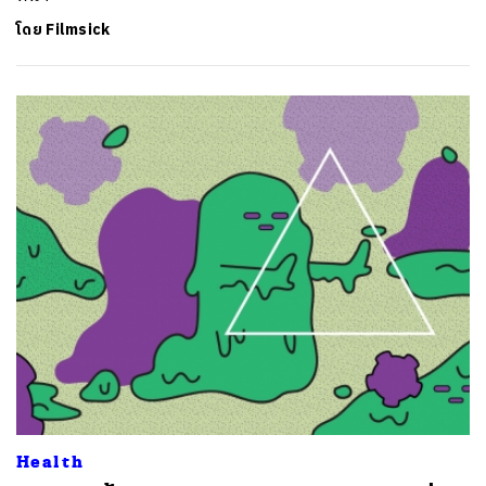
โดย
Filmsick
Health