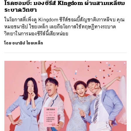
โรคซอมบี้: มองซีรีส์ Kingdom ผ่านสามเหลี่ยม
ระบาดวิทยา
ในโอกาสที่เพิ่งดู Kingdom ซีรีส์ซอมบี้สัญชาติเกาหลีจบ คุณ
หมอชนาธิป ไชยเหล็ก เลยถือโอกาสใช้ทฤษฎีทางระบาด
วิทยาในการมองซีรีส์นี้เสียหน่อย
โดย
ชนาธิป ไชยเหล็ก