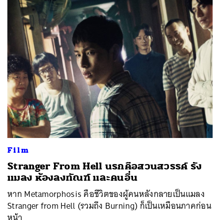
ค้นหา
Film
SHARE
TWEET
LINE
EMAIL
Stranger From Hell นรกคือสวนสวรรค์ รัง
แมลง ห้องลงทัณฑ์ และคนอื่น
หาก Metamorphosis คือชีวิตของผู้คนหลังกลายเป็นแมลง
Stranger from Hell (รวมถึง Burning) ก็เป็นเหมือนภาคก่อน
หน้า