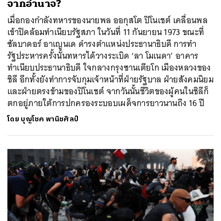
จากอำนาจ?
เมื่อกองกำลังทหารของนายพล ออกุสโต ปิโนเชต์ เคลื่อนพล
เข้าปิดล้อมทำเนียบรัฐสภา ในวันที่ 11 กันยายน 1973 ขณะที่
ซัลบาดอร์ อาเญนเด ดำรงตำแหน่งประธานาธิบดี การทำ
รัฐประหารครั้งนั้นทหารได้วางระเบิด ‘ลา โมเนดา’ อาคาร
ทำเนียบประธานาธิบดี ใจกลางกรุงซานเตียโก เมืองหลวงของ
ชิลี อีกทั้งยังทำการจับกุมเจ้าหน้าที่ฝ่ายรัฐบาล ฝ่ายสังคมนิยม
และฝ่ายตรงข้ามของปิโนเชต์ จากวันนั้นชีวิตของผู้คนในชิลีก็
ตกอยู่ภายใต้การปกครองระบอบเผด็จการยาวนานถึง 16 ปี
โดย
บุญโชค พานิชศิลป์