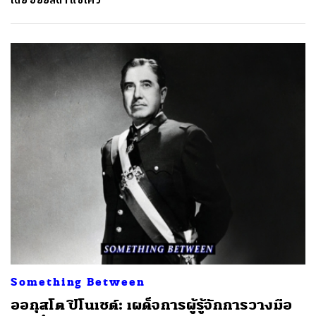
โดย
อัยย์ลดา แซ่โค้ว
Something Between
ออกุสโต ปิโนเชต์: เผด็จการผู้รู้จักการวางมือ