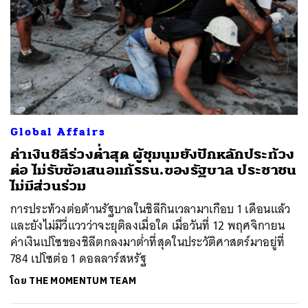
ค้นหา
Global Affairs
SHARE
TWEET
LINE
EMAIL
ค่าเงินชิลีร่วงต่ำสุด ผู้ชุมนุมยังปักหลักประท้วง
ต่อ ไม่รับข้อเสนอแก้รธน.ของรัฐบาล ประชาชน
ไม่มีส่วนร่วม
การประท้วงต่อต้านรัฐบาลในชิลีกินเวลามาเกือบ 1 เดือนแล้ว
และยังไม่มีวี่แววว่าจะยุติลงเมื่อใด เมื่อวันที่ 12 พฤศจิกายน
ค่าเงินเปโซของชิลีตกลงมาต่ำที่สุดในประวัติศาสตร์มาอยู่ที่
784 เปโซต่อ 1 ดอลลาร์สหรัฐ
โดย
THE MOMENTUM TEAM