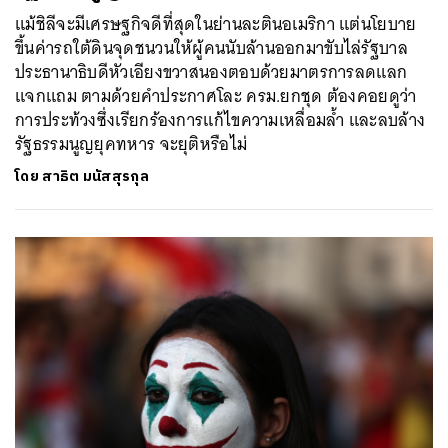
แม้ชิลีจะมีเศรษฐกิจดีที่สุดในย่านละตินอเมริกา แต่นโยบาย
ขึ้นค่ารถใต้ดินจุดชนวนให้ผู้คนนับล้านออกมาขับไล่รัฐบาล
ประธานาธิบดีหัวเอียงขวาสนองตอบด้วยมาตรการลดแลก
แจกแถม ตามด้วยคำประกาศโละ ครม.ยกชุด ต้องคอยดูว่า
การประท้วงซึ่งเรียกร้องการแก้ไขความเหลื่อมล้ำ และลบล้าง
รัฐธรรมนูญยุคทหาร จะยุติหรือไม่
โดย
สาธิต มนัสสุรกุล