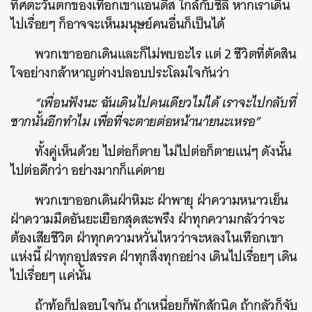
ทิศตะวันตกของเทือกเขาแอนดีส ใกล้กับชิลี หากเราเดิน
ไปเรื่อยๆ ก็อาจจะเห็นมนุษย์คนอื่นก็เป็นได้
พวกเขาออกเดินและก็ไม่พบอะไร แต่ 2 ชีวิตที่ตัดสิน
ใจอย่างกล้าหาญต่างปลอบประโลมใจกันว่า
“เพื่อนฟังนะ ฉันเดินไปคนเดียวไม่ได้ เราจะไปกลับที่
ซากนั้นอีกทำไม เพื่อที่จะตายต่อหน้านายนะเหรอ”
ทั้งคู่เห็นด้วย ไปต่อก็ตาย ไม่ไปต่อก็ตายแน่ๆ ดังนั้น
ค้นหา
ไปต่อดีกว่า อย่างมากก็แค่ตาย
SHARE
TWEET
LINE
EMAIL
พวกเขาออกเดินฝ่าหิมะ ฝ่าพายุ ฝ่าความหนาวเย็น
ฝ่าความมืดอันยะเยือกสุดสะพรึง ฝ่าทุกความกลัวว่าจะ
ต้องเสียชีวิต ฝ่าทุกความหวั่นไหวว่าจะหลงในเทือกเขา
แห่งนี้ ฝ่าทุกอุปสรรค ฝ่าทุกสิ่งทุกอย่าง เดินไปเรื่อยๆ เดิน
ไปเรื่อยๆ แค่นั้น
ถ้าท้อก็ปลอบใจกัน ถ้าเหนื่อยก็พักสักนิด ถ้ากลัวก็จับ