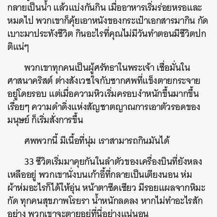
กลายเป็นน้ำ แล้วแบ่งกันกิน เมื่ออาหารเริ่มร่อยหรอและ
หมดไป พวกเขาก็คุ้ยเอาหนังของกระเป๋าเอกสารมากิน กัด
เบาะมาประทังชีวิต กินอะไรที่คุณไม่มีวันทำตอนมีชีวิตปก
ติแน่ๆ
พวกเขาทุกคนเป็นผู้ศรัทธาในพระเจ้า เชื่อมั่นใน
ศาสนาคริสต์ ต่างสังเวชใจกับซากศพที่แข็งตายกระจาย
อยู่โดยรอบ แต่เมื่อความหิวเริ่มครอบงำหนักขึ้นมากขึ้น
เรื่อยๆ ความดำดิ่งแห่งสัญชาตญาณการเอาตัวรอดของ
มนุษย์ ก็เริ่มสั่งการขึ้น
ศพพวกนี้ มีเนื้อที่นุ่ม เราสามารถกินมันได้
33 ชีวิตเริ่มมาคุยกันในลำตัวของเครื่องบินที่ยังหลง
เหลืออยู่ พวกเขานั่งบนเก้าอี้ที่กลายเป็นเตียงนอน ห่ม
ผ้าห่มอะไรก็ได้ให้อุ่น หน้าตาซีดเซียว มีรอยแผลจากหิมะ
กัด ทุกคนสุขภาพโรยรา น้ำหนักลดลง หากไม่ทำอะไรสัก
อย่าง พวกเขาจะตายอยู่ที่นี่อย่างแน่นอน