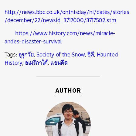
http://news.bbc.co.uk/onthisday/hi/dates/stories
/december/22/newsid_3717000/3717502.stm
https://www.history.com/news/miracle-
andes-disaster-survival
Tags:
อุรุกวัย
,
Society of the Snow
,
ชิลี
,
Haunted
History
,
อเมริกาใต้
,
แอนดีส
AUTHOR