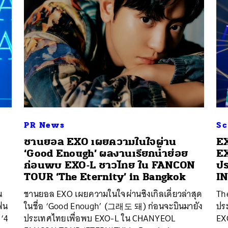
PR News
Sc
ชานยอล EXO เผยความในใจผ่าน
EX
‘Good Enough’ ผลงานเรียกน้ำย่อย
E
ก่อนพบ EXO-L ชาวไทย ใน FANCON
ปร
TOUR ‘The Eternity’ in Bangkok
I
น
ชานยอล EXO เผยความในใจผ่านซิงเกิลเดี่ยวล่าสุด
Th
ฟน
ในชื่อ ‘Good Enough’ (그래도 돼) ก่อนจะบินมายัง
ปร
 ‘4
ประเทศไทยเพื่อพบ EXO-L ใน CHANYEOL
EX