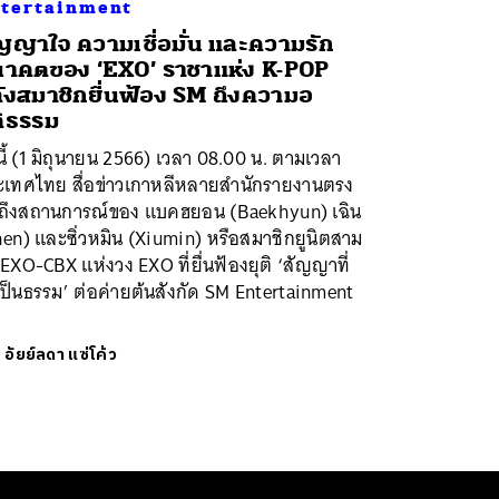
tertainment
ญญาใจ ความเชื่อมั่น และความรัก
าคตของ ‘EXO’ ราชาแห่ง K-POP
ังสมาชิกยื่นฟ้อง SM ถึงความอ
ติธรรม
นี้ (1 มิถุนายน 2566) เวลา 08.00 น. ตามเวลา
ะเทศไทย สื่อข่าวเกาหลีหลายสำนักรายงานตรง
นถึงสถานการณ์ของ แบคฮยอน (Baekhyun) เฉิน
en) และซิ่วหมิน (Xiumin) หรือสมาชิกยูนิตสาม
ว EXO-CBX แห่งวง EXO ที่ยื่นฟ้องยุติ ‘สัญญาที่
เป็นธรรม’ ต่อค่ายต้นสังกัด SM Entertainment
ย
อัยย์ลดา แซ่โค้ว