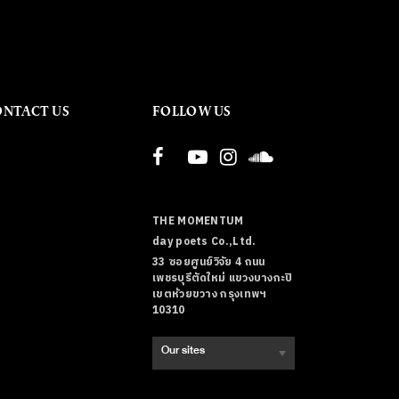
ONTACT US
FOLLOW US
THE MOMENTUM
day poets Co.,Ltd.
33 ซอยศูนย์วิจัย 4 ถนน
เพชรบุรีตัดใหม่ แขวงบางกะปิ
เขตห้วยขวาง กรุงเทพฯ
10310