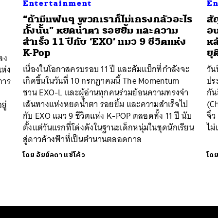
Entertainment
En
“ถ้ามีแฟนๆ พวกเราก็ไม่เกรงกลัวอะไร
สั
ทั้งนั้น” หยดน้ำตา รอยยิ้ม และความ
อน
สำเร็จ 11 ปีกับ ‘EXO’ แมว 9 ชีวิตแห่ง
หล
K-Pop
ยุ
ลง
เนื่องในโอกาสครบรอบ 11 ปี และคัมแบ็กที่กำลังจะ
วัน
ห่ง
เกิดขึ้นในวันที่ 10 กรกฎาคมนี้ The Momentum
ปร
การ
ชวน EXO-L และผู้อ่านทุกคนร่วมย้อนความทรงจำ
กั
เส้นทางแห่งหยดน้ำตา รอยยิ้ม และความสำเร็จไป
(Ch
ู่
กับ EXO แมว 9 ชีวิตแห่ง K-POP ตลอดทั้ง 11 ปี นับ
จิ๋
ตั้งแต่วันแรกที่โด่งดังในฐานะเด็กหนุ่มในชุดนักเรียน
ไม่
สู่ดาวค้างฟ้าที่เป็นตำนานตลอดกาล
โดย
อัยย์ลดา แซ่โค้ว
โด