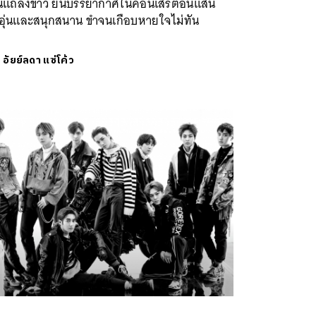
นแถลงข่าว ยันบรรยากาศในคอนเสิร์ตอันแสน
อุ่นและสนุกสนาน ขำจนเกือบหายใจไม่ทัน
ย
อัยย์ลดา แซ่โค้ว