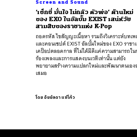
Screen and Sound
‘เซ็กซี่ มั่นใจ ไม่กลัว ตัวพ่อ’ ด้านใหม่
ของ EXO ในอัลบั้ม EXIST เสน่ห์วัย
สามสิบของราชาแห่ง K-Pop
ถอดรหัส ไขสัญญะเนื้อหา รวมถึงวิเคราะห์บทเพ
และคอนเซปต์ EXIST อัลบั้มใหม่ของ EXO ราชาแ
เคป็อปตลอดกาล ที่ไม่ได้มีดีแค่ความสามารถใน
ร้องเพลงและการแสดงบนเวทีเท่านั้น แต่ยัง
พยายามสร้างความแปลกใหม่และพัฒนาตนเองอย
เสมอ
โดย
อัยย์ลดา แซ่โค้ว