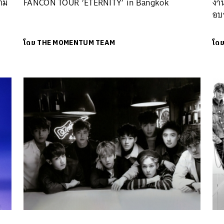
ลาม
FANCON TOUR ‘ETERNITY’ in Bangkok
งา
อบ
โดย
THE MOMENTUM TEAM
โด
นหา
SHARE
TWEET
LINE
EMAIL