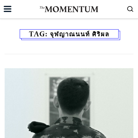
TAG:
จุฬญาณนนท์ ศิริผล