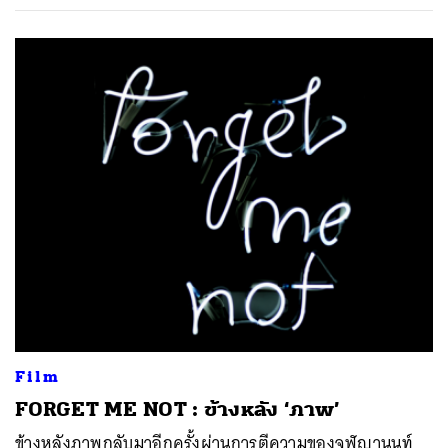
Film
FORGET ME NOT : ข้างหลัง ‘ภาพ’
ข้างหลังภาพกลับมาอีกครั้งผ่านการตีความของจุฬญานนท์