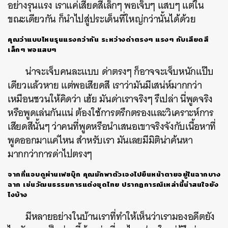
อย่างรุนแรง เราแค่เสียดสีเล็กๆ พอเจ็บๆ แสบๆ แต่ใน
ขณะเดียวกัน ก็นำไปสู่ประเด็นที่ใหญ่กว่านั้นได้ด้วย
คุณว่าแบบไหนรุนแรงกว่ากัน ระหว่างด่าตรงๆ แรงๆ กับเสียดสี
เล็กๆ พอแสบๆ
น่าจะเจ็บคนละแบบ ด่าตรงๆ ก็อาจจะเจ็บหนักแป๊บ
เดียวแล้วหาย แต่พอเสียดสี เราว่ามันมีเสน่ห์มากกว่า
เหมือนชวนให้คิดว่า เฮ้ย มันด่าเราจริงๆ รึเปล่า นี่พูดจริง
หรือพูดเล่นกันแน่ ต้องใช้การตรึกตรองและวิเคราะห์การ
เสียดสีนั้นๆ ว่าคนที่พูดหรือนำเสนอเขาจริงจังกับเนื้อหาที่
พูดออกมาแค่ไหน สำหรับเรา มันเลยมีมิติน่าค้นหา
มากกว่าการด่าไปตรงๆ
จากที่แอบดูผ่านเฟซบุ๊ก คุณมักพาตัวเองไปยืนหน้าตายอยู่ในฉากบาง
ฉาก เช่นวัฒนธรรมการแต่งชุดไทย ปรากฏการณ์เหล่านี้น่าสนใจยัง
ไงบ้าง
มีหลายอย่างในบ้านเราที่ทำให้เห็นว่าเรามองอดีตยัง