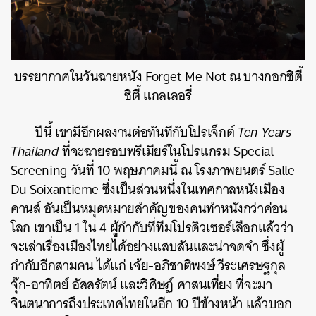
บรรยากาศในวันฉายหนัง Forget Me Not ณ บางกอกซิตี้
ซิตี้ แกลเลอรี่
ปีนี้ เขามีอีกผลงานต่อทันทีกับโปรเจ็กต์
Ten Years
Thailand
ที่จะฉายรอบพรีเมียร์ในโปรแกรม Special
Screenin
g วันที่ 10 พฤษภาคมนี้ ณ โรงภาพยนตร์ Salle
Du Soixantieme ซึ่งเป็นส่วนหนึ่งในเทศกาลหนังเมือง
คานส์ อันเป็นหมุดหมายสำคัญของคนทำหนังกว่าค่อน
โลก เขาเป็น 1 ใน 4 ผู้กำกับที่ทีมโปรดิวเซอร์เลือกแล้วว่า
จะเล่าเรื่องเมืองไทยได้อย่างแสบสันและน่าจดจำ ซึ่งผู้
กำกับอีกสามคน ได้แก่ เจ้ย-อภิชาติพงษ์ วีระเศรษฐกุล
จุ๊ก-อาทิตย์ อัสสรัตน์ และวิศิษฏ์ ศาสนเที่ยง ที่จะมา
จินตนาการถึงประเทศไทยในอีก 10 ปีข้างหน้า แล้วบอก