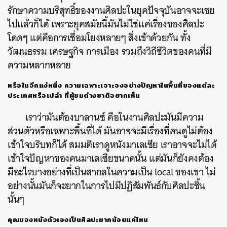
รักษาความบริสุทธิ์ของงานศิลปะในยุคปัจจุบันอาจจะเชย
ไปแล้วก็ได้ เพราะยุคสมัยนี้มันไม่ใช่แค่เรื่องของศิลปะ
โดดๆ แต่คือการเชื่อมโยงหลายๆ สิ่งเข้าด้วยกัน ทั้ง
วัฒนธรรม เศรษฐกิจ การเมือง รวมถึงวิถีชีวิตของคนที่มี
ความหลากหลาย
หรือในอีกแง่หนึ่ง ความเฉพาะเจาะจงอย่างปัญหาในพื้นที่ของแต่ละ
ประเทศหรือเปล่า ที่ผู้ชมต่างชาติอยากเห็น
เราว่ามันต้องบาลานซ์ คือในงานศิลปะมันมีความ
ส่วนตัวหรือเฉพาะพื้นที่ได้ มันอาจจะมีเรื่องที่คนดูไม่ต้อง
เข้าใจบริบทก็ได้ สมมติเราดูหนังมาเลเซีย เราอาจจะไม่ได้
เข้าใจปัญหาของคนมาเลเซียขนาดนั้น แต่มันก็ยังคงต้อง
มีอะไรบางอย่างที่เป็นสากลในความเป็น local ของเขา ไม่
อย่างนั้นมันก็จะยากในการไปมีปฏิสัมพันธ์กับศิลปะชิ้น
นั้นๆ
คุณมองหนังตัวเองเป็นศิลปะมากน้อยแค่ไหน