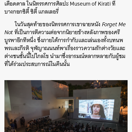
เดือดดาล ในนิทรรศการศิลปะ Museum of Kirati ที่
บางกอกซิตี้ ซิตี้ แกลเลอรี่
ในวันสุดท้ายของนิทรรศการเขาฉายหนัง
Forget Me
Not
ที่เป็นการตีความต่อจากนิยายข้างหลังภาพของศรี
บูรพาอีกทีหนึ่ง ซึ่งภายใต้การกำกับและเล่นเองทั้งบทนพ
พรและกีรติ จุฬญาณนนท์พาเรื่องราวความรักต่างวัยและ
ต่างชนชั้นนี้ไปไกลโข นำมาซึ่งอารมณ์หลากหลายกับผู้ชม
ที่ได้ร่วมประสบการณ์ในคืนนั้น