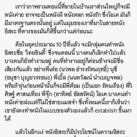
เราว่าภาพรวมตอนนี้ที่ฉายในบ้านเราส่วนใหญ่ก็จะมี
SHARE
TWEET
LINE
EMAIL
หนังค่าย อาจจะเป็นหนังผี หนังตลก หนังรัก ซึ่งโอเค มันก็
มีมาตรฐานตรงนั้นอยู่ แต่ในมุมของเราที่มาในสายหนัง
อิสระ ที่ทางของมันก็ดีขึ้นกว่าแต่ก่อนนะ
คือในยุคประมาณ 10 ปีที่แล้ว จะมีกลุ่มคนทำหนัง
อิสระชื่อ ‘ไทยอินดี้’ ซึ่งจนตอนนี้ บางคนก็เลิกทำไปแล้ว
บางคนก็ยังทำงานอยู่ คนที่ทำงานอยู่ก็ค่อนข้างจะมีชื่อ
เสียงกันแล้ว อย่างพี่เต๋อ (นวพล ธำรงรัตนฤทธิ์) นุชี่
(อนุชา บุญยวรรธนะ) พี่เบิ้ล (นนทวัฒน์ นำเบญจพล)
หรือถ้ารุ่นก่อนหน้านั้นก็จะมีพี่ต้อม (เป็นเอก รัตนเรือง) พี่วิ
ศิษฐ์ ศาสนเที่ยง พี่จุ๊ก (อาทิตย์ อัสสรัตน์) โอเค บางคนทำ
หนังค่ายล่ะแต่ก็ไม่ใช่สายแมสจ๋า ซึ่งทั้งหมดนี้เราก็เห็นว่า
เขายังคงทำหนังในแบบของตัวเองแล้วก็ establish ขึ้นมา
ได้
แล้วในอีกแง่ หนังอิสระก็มีประโยชน์ในความอิสระ