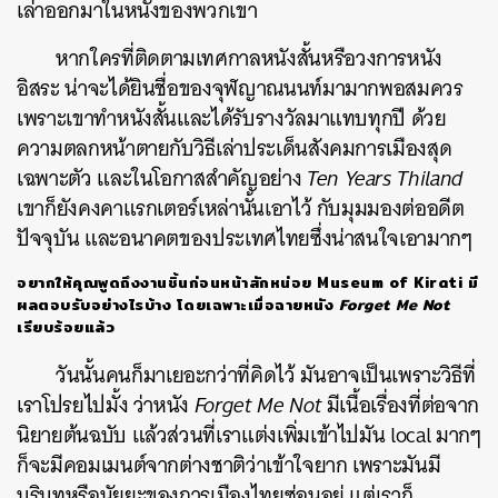
เล่าออกมาในหนังของพวกเขา
หากใครที่ติดตามเทศกาลหนังสั้นหรือวงการหนัง
อิสระ น่าจะได้ยินชื่อของจุฬญาณนนท์มามากพอสมควร
เพราะเขาทำหนังสั้นและได้รับรางวัลมาแทบทุกปี ด้วย
ความตลกหน้าตายกับวิธีเล่าประเด็นสังคมการเมืองสุด
เฉพาะตัว และในโอกาสสำคัญอย่าง
Ten Years Thiland
เขาก็ยังคงคาแรกเตอร์เหล่านั้นเอาไว้ กับมุมมองต่ออดีต
ปัจจุบัน และอนาคตของประเทศไทยซึ่งน่าสนใจเอามากๆ
อยากให้คุณพูดถึงงานชิ้นก่อนหน้าสักหน่อย Museum of Kirati มี
ผลตอบรับอย่างไรบ้าง โดยเฉพาะเมื่อฉายหนัง
Forget Me Not
เรียบร้อยแล้ว
วันนั้นคนก็มาเยอะกว่าที่คิดไว้ มันอาจเป็นเพราะวิธีที่
เราโปรยไปมั้ง ว่าหนัง
Forget Me Not
มีเนื้อเรื่องที่ต่อจาก
นิยายต้นฉบับ แล้วส่วนที่เราแต่งเพิ่มเข้าไปมัน local มากๆ
ก็จะมีคอมเมนต์จากต่างชาติว่าเข้าใจยาก เพราะมันมี
บริบทหรือนัยยะของการเมืองไทยซ่อนอยู่ แต่เราก็