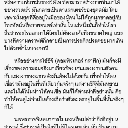
หรือความฉับพลันของวิดีโอ ที่สามารถสร้างภาพขึ้นมาได้
อย่างรวดเร็ว มันกลายเป็นคาแรกเตอร์ของยุคสมัย โดย
เฉพาะในยุคที่สื่ออยู่ในมือของผู้คน ไม่ได้ถูกผูกขาดอยู่กับ
โทรทัศน์หรือภาพยนตร์เท่านั้น ในแง่หนึ่งมันก็ทำให้เรา
สื่อสารอะไรออกมาได้โดยไม่ต้องอาศัยทีมขนาดใหญ่ และ
บางทีความคราฟต์ก็กลายเป็นการประดิดประดอยมากเกิน
ไปด้วยซ้ำในบางกรณี
หรืออย่างการใช้ซีจี (คอมพิวเตอร์ กราฟิก) มันก็จะมี
เรื่องของความสมจริงมาเกี่ยวข้อง เช่นแสงเงาบนตัวคน
กับแสงเงาของฉากหลังมันต้องไปด้วยกัน เพื่อทำให้คน
เชื่อว่ามันอยู่ในพื้นที่เดียวกันจริงๆ แต่งานซีจีที่มันหยาบ
และไม่ได้โน้มน้าวให้คนเชื่อ มันก็ได้ทำหน้าที่อย่างนั้น คือ
ทำให้คนดูไม่จำเป็นต้องเชื่อว่าตัวละครอยู่ในพื้นที่นั้นจริงๆ
ก็ได้
นพพรอาจจินตนาการไปเองหรือเปล่าว่ากีรติอยู่บน
สวรรค์ ซึ่งสวรรค์เป็นสิ่งที่ไม่มีใครเคยเห็น มันเป็นความ