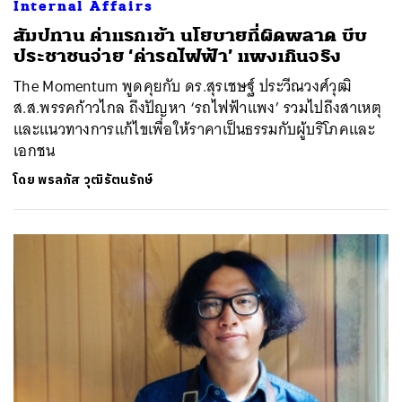
Internal Affairs
สัมปทาน ค่าแรกเข้า นโยบายที่ผิดพลาด บีบ
ประชาชนจ่าย ‘ค่ารถไฟฟ้า’ แพงเกินจริง
The Momentum พูดคุยกับ ดร.สุรเชษฐ์ ประวีณวงศ์วุฒิ
ส.ส.พรรคก้าวไกล ถึงปัญหา ‘รถไฟฟ้าแพง’ รวมไปถึงสาเหตุ
และแนวทางการแก้ไขเพื่อให้ราคาเป็นธรรมกับผู้บริโภคและ
เอกชน
โดย
พรลภัส วุฒิรัตนรักษ์
ค้นหา
SHARE
TWEET
LINE
EMAIL