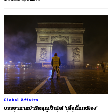
โดย
พงศ์พิชญ์ พิณสาย
Global Affairs
บรรยากาศปารีสลุกเป็นไฟ ‘เสื้อกั๊กเหลือง’