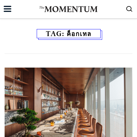
TAG:
ค็อกเทล