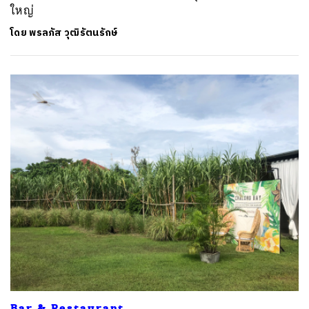
ใหญ่
โดย
พรลภัส วุฒิรัตนรักษ์
Bar & Restaurant