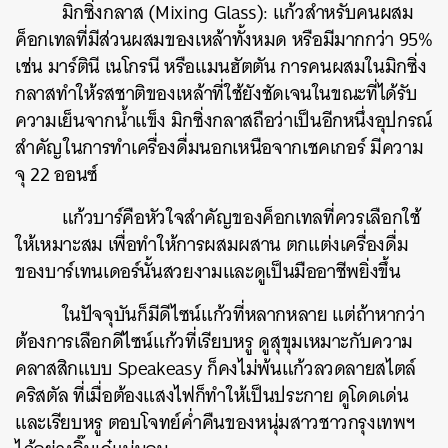
มิกซิ่งกลาส
(Mixing Glass):
แก้วสำหรับคนผสม
ค็อกเทลที่มีส่วนผสมของเหล้าทั้งหมด
หรือมีมากกว่า
95%
เช่น
มาร์ตินี
เนโกรนี
หรือแมนฮัตตัน
การคนผสมในมิกซิ่ง
กลาสทำให้รสชาติของเหล้าที่ใช้ยังชัดเจนในขณะที่ได้รับ
ความเย็นจากน้ำแข็ง
มิกซิ่งกลาสถือว่าเป็นอีกหนึ่งอุปกรณ์
สำคัญในการทำเครื่องดื่มนอกเหนือจากเชคเกอร์
มีความ
จุ
22
ออนซ์
แก้วบาร์คือหัวใจสำคัญของค็อกเทลที่ควรเลือกใช้
ให้เหมาะสม
เพื่อทำให้การผสมผสาน
ตกแต่งเครื่องดื่ม
ของบาร์เทนเดอร์นั้นสวยงามและดูเป็นมืออาชีพยิ่งขึ้น
ในปัจจุบันก็มีดีไซน์แก้วที่หลากหลาย
แต่ถ้าหากว่า
ต้องการเลือกดีไซน์แก้วที่เรียบหรู
ดูสุขุมเหมาะกับความ
คลาสสิกแบบ
Speakeasy
ก็คงไม่พ้นแก้วลวดลายสไตล์
คริสตัล
ที่เมื่อต้องแสงไฟก็ทำให้เป็นประกาย
ดูโดดเด่น
และเรียบหรู
ตอบโจทย์ค่ำคืนของหนุ่มสาวชาวกรุงเทพฯ