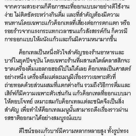
จากความสวยงามก็คือภาชนะที่ออกแบบมาอย่างดีใช้งาน
ง่าย
ไม่ติดขัดระหว่างกินดื่ม
และที่สำคัญต้องมีความ
ทนทานโดยเฉพาะแก้วค็อกเทลที่เสี่ยงต่อการตกแตก
หรือ
รอยร้าวจากแรงกระแทกเวลาชนแก้วสังสรรค์กัน
ก็ควรมี
การออกแบบให้ผนังแก้วและก้นมีความหนามากขึ้น
ค็อกเทลเป็นหนึ่งหัวใจสำคัญของร้านอาหารและ
บาร์ในยุคปัจจุบัน
โดยเฉพาะร้านที่ผสานสไตล์คลาสสิกจะ
ขาดเครื่องดื่มแอลกอฮอล์ไปไม่ได้เลย
ค็อกเทลเป็นศาสตร์
อย่างหนึ่ง
เครื่องดื่มแต่ละเมนูมีเรื่องราวเฉพาะตัวที่
ถ่ายทอดด้วยส่วนผสมที่แตกต่างกัน
รวมถึงวิธีการดื่มและ
เสิร์ฟก็มีความเฉพาะตัวเช่นกัน
แก้วค็อกเทลที่ออกแบบมา
ให้ตอบโจทย์
เหมาะสมกับค็อกเทลแต่ละชนิดจึงเป็นสิ่ง
สำคัญ
เพื่อทำให้ค็อกเทลเมนูนั้นสามารถดึงเรื่องราวผ่าน
รสชาติออกมาได้อย่างสมบูรณ์แบบ
ดีไซน์ของแก้วบาร์มีความหลากหลายสูง
ทั้งรูปทรง