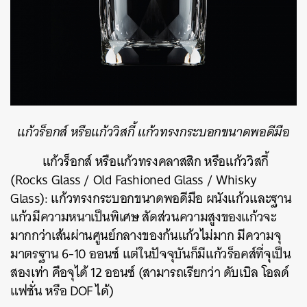
แก้วร็อกส์
หรือแก้ววิสกี้
แก้วทรงกระบอกขนาดพอดีมือ
แก้วร็อกส์
หรือแก้วทรงคลาสสิก
หรือแก้ววิสกี้
(Rocks Glass / Old Fashioned Glass / Whisky
Glass):
แก้วทรงกระบอกขนาดพอดีมือ
ผนังแก้วและฐาน
แก้วมีความหนาเป็นพิเศษ
สัดส่วนความสูงของแก้วจะ
มากกว่าเส้นผ่านศูนย์กลางของก้นแก้วไม่มาก
มีความจุ
มาตรฐาน
6-10
ออนซ์
แต่ในปัจจุบันก็มีแก้วร็อคส์ที่จุเป็น
สองเท่า
คือจุได้
12
ออนซ์
(
สามารถเรียกว่า
ดับเบิล
โอลด์
แฟชั่น
หรือ
DOF
ได้
)