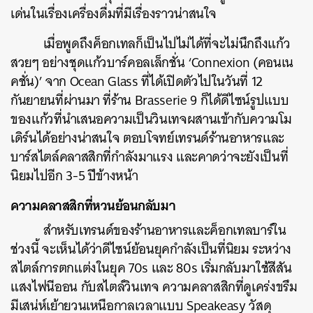
เด่นในเรื่องเครื่องดื่มที่มีเรื่องราวน่าสนใจ
เมื่อพูดถึงค็อกเทลก็เป็นไปไม่ได้ที่จะไม่นึกถึงแก้ว
สวยๆ
อย่างชุดแก้วบาร์คอลเล็กชั่น
‘Connexion (
คอนเน
คชั่น
)’
จาก
Ocean Glass
ที่ได้เปิดตัวไปในวันที่
12
กันยายนที่ผ่านมา
ที่ร้าน
Brasserie 9
ก็ได้ดีไซน์รูปแบบ
ของแก้วที่นำเสนอความเป็นวินเทจผสานเข้ากับความโม
เดิร์นได้อย่างน่าสนใจ
ตอบโจทย์เทรนด์ร้านอาหารและ
บาร์สไตล์คลาสสิกที่กำลังมาแรง
และคาดว่าจะยังเป็นที่
นิยมไปอีก
3-5
ปีข้างหน้า
ความคลาสสิกที่หวนย้อนกลับมา
สำหรับเทรนด์ของร้านอาหารและค็อกเทลบาร์ใน
ช่วงนี้
จะเห็นได้ว่าดีไซน์ย้อนยุคกำลังเป็นที่นิยม
ระหว่าง
สไตล์การตกแต่งในยุค
70s
และ
80s
เริ่มกลับมาใช้สีสัน
แสงไฟนีออน
กับสไตล์วินเทจ
ความคลาสสิกที่ดูเคร่งขรึม
มีเสน่ห์เย้ายวนเหนือกาลเวลาแบบ
Speakeasy
วัสดุ