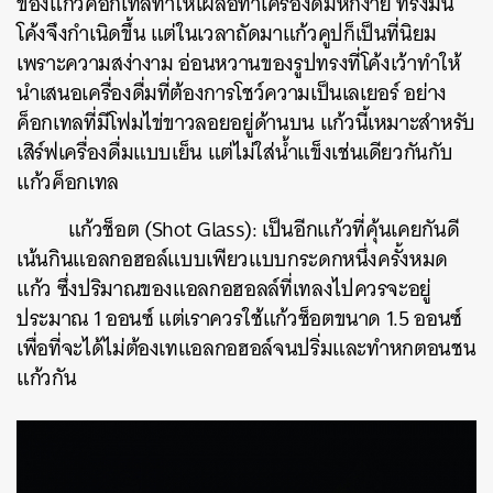
ของแก้วค็อกเทลทำให้เผลอทำเครื่องดื่มหกง่าย
ทรงมน
โค้งจึงกำเนิดขึ้น
แต่ในเวลาถัดมาแก้วคูปก็เป็นที่นิยม
เพราะความสง่างาม
อ่อนหวานของรูปทรงที่โค้งเว้าทำให้
นำเสนอเครื่องดื่มที่ต้องการโชว์ความเป็นเลเยอร์
อย่าง
ค็อกเทลที่มีโฟมไข่ขาวลอยอยู่ด้านบน
แก้วนี้เหมาะสำหรับ
เสิร์ฟเครื่องดื่มแบบเย็น
แต่ไม่ใส่น้ำแข็งเช่นเดียวกันกับ
แก้วค็อกเทล
แก้วช็อต
(Shot Glass):
เป็นอีกแก้วที่คุ้นเคยกันดี
เน้นกินแอลกอฮอล์แบบเพียวแบบกระดกหนึ่งครั้งหมด
แก้ว
ซึ่งปริมาณของแอลกอฮอลล์ที่เทลงไปควรจะอยู่
ประมาณ
1
ออนซ์
แต่เราควรใช้แก้วช็อตขนาด
1.5
ออนซ์
เพื่อที่จะได้ไม่ต้องเทแอลกอฮอล์จนปริ่มและทำหกตอนชน
แก้วกัน