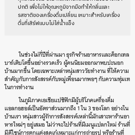
ปกติ เพื่อไม่ให้อุณหภูมิจากมือทำให้กลิ่นและ
รสชาติของเครื่องดื่มเปลี่ยน
เหมาะสำหรับเครื่อง
ดื่มที่เสิร์ฟแบบไม่ใส่น้ำแข็ง
ในช่วงไม่กี่ปีที่ผ่านมา ธุรกิจร้านอาหารและค็อกเทล
บาร์เติบโตขึ้นอย่างรวดเร็ว
ผู้คนนิยมออกมาพบปะนอก
บ้านมากขึ้น
โดยเฉพาะเหล่าหนุ่มสาววัยทำงาน
ที่ให้ความ
สำคัญกับการสังสรรค์กับหมู่เพื่อนมากพอๆ
กับความทุ่มเท
ในการทำงาน
ในภูมิภาคเอเชียแปซิฟิกมีผู้บริโภคเครื่องดื่ม
แอลกอฮอล์เป็นอัตราส่วนมากถึง
1
ใน
3
ของโลก
อย่างใน
บ้านเรา
หนุ่มสาวผู้รักการสังสรรค์เหล่านี้มักเสาะหาร้านอา
หารใหม่ๆ
อยู่เสมอ
ไม่ว่าจะไปร้านที่มีเมนูแปลกใหม่
ร้านที่
มีดีไซน์การตกแต่งสุดเก๋เหมาะแก่การถ่ายรูป
หรือร้านที่