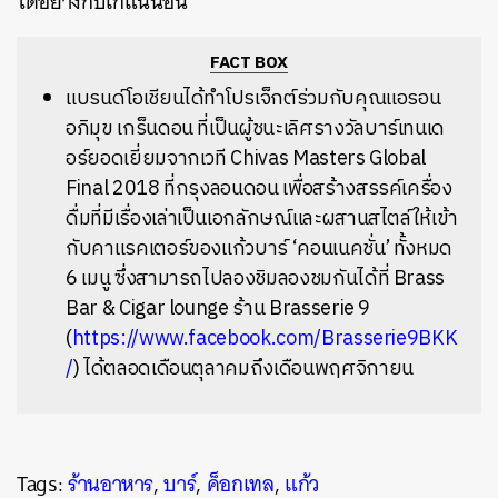
ได้อย่างกิ๊บเก๋แน่นอน
FACT BOX
แบรนด์โอเชียนได้ทำโปรเจ็กต์ร่วมกับคุณแอรอน
อภิมุข
เกร็นดอน
ที่เป็นผู้ชนะเลิศรางวัลบาร์เทนเด
อร์ยอดเยี่ยมจากเวที
Chivas Masters Global
Final 2018
ที่กรุงลอนดอน
เพื่อสร้างสรรค์เครื่อง
ดื่มที่มีเรื่องเล่าเป็นเอกลักษณ์และผสานสไตล์ให้เข้า
กับคาแรคเตอร์ของแก้วบาร์
‘
คอนเนคชั่น
’
ทั้งหมด
6
เมนู
ซึ่งสามารถไปลองชิมลองชมกันได้ที่
Brass
Bar & Cigar lounge
ร้าน
Brasserie 9
(
https://www.facebook.com/Brasserie9BKK
/
)
ได้ตลอดเดือนตุลาคมถึงเดือนพฤศจิกายน
Tags:
ร้านอาหาร
,
บาร์
,
ค็อกเทล
,
แก้ว