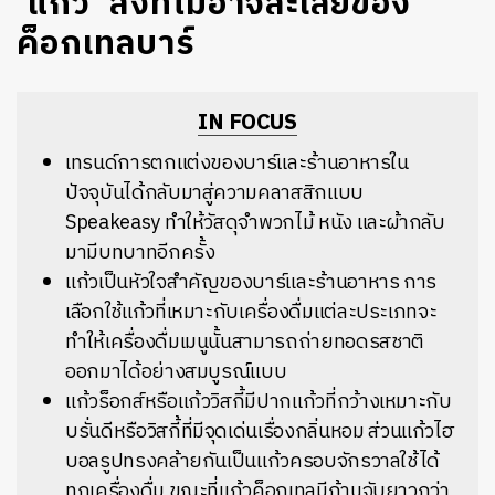
‘แก้ว’ สิ่งที่ไม่อาจละเลยของ
ค็อกเทลบาร์
IN FOCUS
เทรนด์การตกแต่งของบาร์และร้านอาหารใน
ปัจจุบันได้กลับมาสู่ความคลาสสิกแบบ
Speakeasy ทำให้
วัสดุจำพวกไม้
หนัง
และผ้ากลับ
มามีบทบาทอีกครั้ง
แก้วเป็นหัวใจสำคัญของบาร์และร้านอาหาร การ
เลือกใช้แก้วที่เหมาะกับเครื่องดื่มแต่ละประเภทจะ
ทำให้เครื่องดื่มเ
มนูนั้นสามารถถ่ายทอดรสชาติ
ออกมาได้อย่างสมบูรณ์แบบ
แก้วร็อกส์หรือแก้ววิสกี้มีปากแก้วที่กว้างเหมาะกับ
บรั่นดีหรือวิสกี้ที่มีจุดเด่นเรื่องกลิ่นหอม
ส่วนแก้วไฮ
บอลรูปทรงคล้ายกันเป็นแก้วครอบจักรวาลใช้ได้
ทุกเครื่องดื่ม ขณะที่แก้วค็อกเทลมีก้านจับยาวกว่า