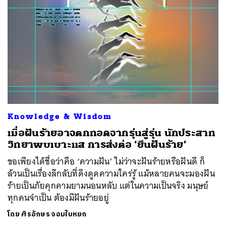
Knowledge & Wisdom
เมื่อฝันร้ายอาจตกทอดจากรุ่นสู่รุ่น นักประสาท
วิทยาพบเบาะแส การส่งต่อ ‘ยีนฝันร้าย’
ขอเพียงได้ชื่อว่าคือ ‘ความฝัน’ ไม่ว่าจะฝันร้ายหรือฝันดี ก็
ล้วนเป็นเรื่องลึกลับที่ดึงดูดความใคร่รู้ แม้หลายคนจะมองฝัน
ร้ายเป็นภัยคุกคามยามนอนหลับ แต่ในความเป็นจริง มนุษย์
ทุกคนจำเป็น ต้องมีฝันร้ายอยู่
โดย
ศิรอักษร จอมใบหยก