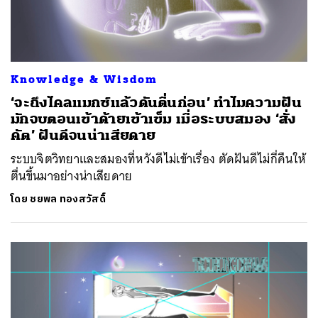
Knowledge & Wisdom
‘จะถึงไคลแมกซ์แล้วดันตื่นก่อน’ ทำไมความฝัน
มักจบตอนเข้าด้ายเข้าเข็ม เมื่อระบบสมอง ‘สั่ง
คัต’ ฝันดีจนน่าเสียดาย
ระบบจิตวิทยาและสมองที่หวังดีไม่เข้าเรื่อง ตัดฝันดีไม่กี่คืนให้
ตื่นขึ้นมาอย่างน่าเสียดาย
โดย
ชยพล ทองสวัสดิ์