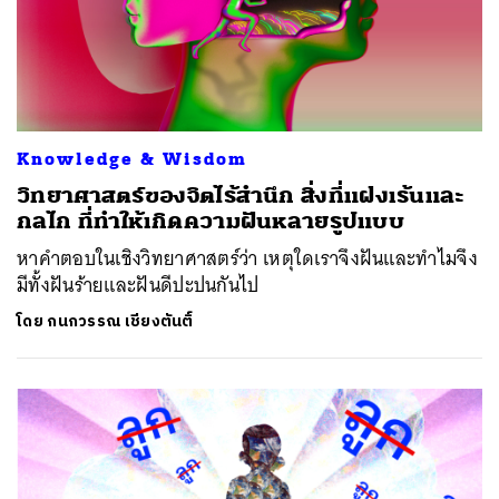
ค้นหา
SHARE
TWEET
LINE
EMAIL
Knowledge & Wisdom
วิทยาศาสตร์ของจิตไร้สำนึก สิ่งที่แฝงเร้นและ
กลไก ที่ทำให้เกิดความฝันหลายรูปแบบ
หาคำตอบในเชิงวิทยาศาสตร์ว่า เหตุใดเราจึงฝันและทำไมจึง
มีทั้งฝันร้ายและฝันดีปะปนกันไป
โดย
กนกวรรณ เชียงตันติ์