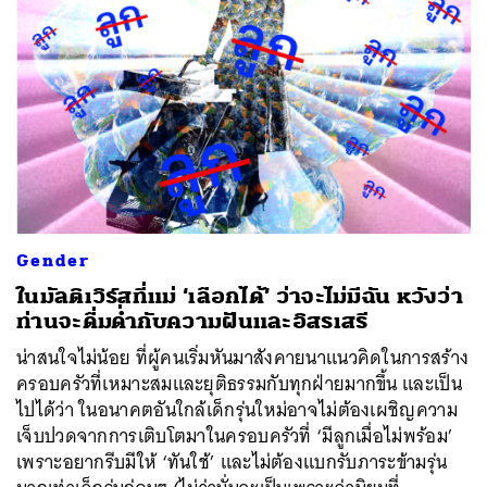
Gender
ในมัลติเวิร์สที่แม่ ‘เลือกได้’ ว่าจะไม่มีฉัน หวังว่า
ท่านจะดื่มด่ำกับความฝันและอิสรเสรี
น่าสนใจไม่น้อย ที่ผู้คนเริ่มหันมาสังคายนาแนวคิดในการสร้าง
ครอบครัวที่เหมาะสมและยุติธรรมกับทุกฝ่ายมากขึ้น และเป็น
ไปได้ว่า ในอนาคตอันใกล้เด็กรุ่นใหม่อาจไม่ต้องเผชิญความ
เจ็บปวดจากการเติบโตมาในครอบครัวที่ ‘มีลูกเมื่อไม่พร้อม’
เพราะอยากรีบมีให้ ‘ทันใช้’ และไม่ต้องแบกรับภาระข้ามรุ่น