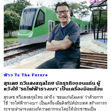
ฟ่าว To The Future
สุรเดช ทวีแสงสกุลไทย นักธุรกิจขอนแก่น ผู้
หวังใช้ ‘รถไฟฟ้ารางเบา’ เป็นเครื่องมือแก้จน
สุรเดช ทวีแสงสกุลไทย เล่าถึง ‘ขอนแก่นโมเดล’ ว่าด้วยการ
ใช้ ‘รถไฟฟ้ารางเบา’ เป็นเครื่องมือดิสรัปต์ประเทศ สร้างการก
ระจายอำนาจและแก้ความยากจน โดยให้ประชาชนเป็น