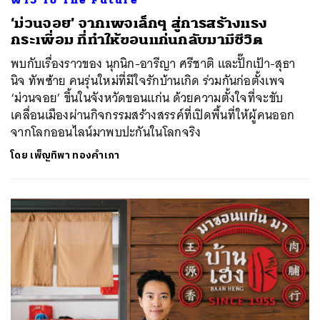
‘ม่วนจอย’ จากเพจเล็กๆ สู่การสร้างแรง
กระเพื่อม ที่ทำให้ขอนแก่นกลับมามีชีวิต
พบกับเรื่องราวของ นุกนิก-อารีญา ศรีชาติ และปั๊กเป้า-สุธา
นิจ ทัพซ้าย คนรุ่นใหม่ที่มีใจรักบ้านเกิด ร่วมกันก่อตั้งเพจ
‘ม่วนจอย’ ขึ้นในจังหวัดขอนแก่น ด้วยความตั้งใจที่จะขับ
เคลื่อนเมืองผ่านกิจกรรมสร้างสรรค์ที่เปิดพื้นที่ให้ผู้คนออก
จากโลกออนไลน์มาพบปะกันในโลกจริง
โดย
เพ็ญทิพา ทองคำเภา