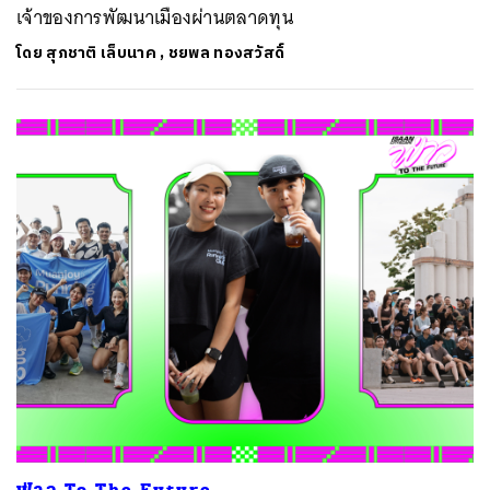
เจ้าของการพัฒนาเมืองผ่านตลาดทุน
โดย
สุภชาติ เล็บนาค
,
ชยพล ทองสวัสดิ์
ฟ่าว To The Future