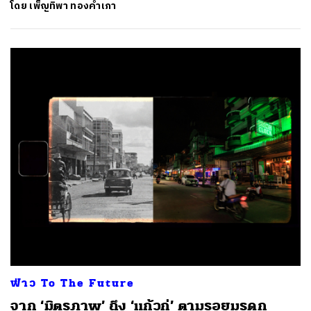
โดย
เพ็ญทิพา ทองคำเภา
ค้นหา
SHARE
TWEET
LINE
EMAIL
ฟ่าว To The Future
จาก ‘มิตรภาพ’ ถึง ‘แก้วกู่’ ตามรอยมรดก