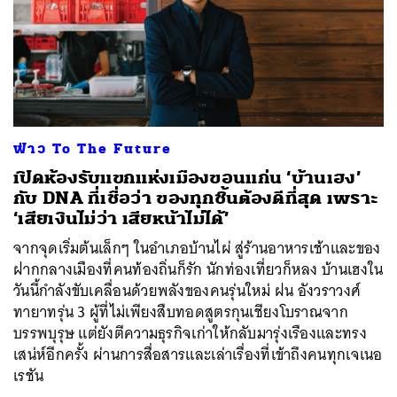
ฟ่าว To The Future
เปิดห้องรับแขกแห่งเมืองขอนแก่น ‘บ้านเฮง’
กับ DNA ที่เชื่อว่า ของทุกชิ้นต้องดีที่สุด เพราะ
‘เสียเงินไม่ว่า เสียหน้าไม่ได้’
จากจุดเริ่มต้นเล็กๆ ในอำเภอบ้านไผ่ สู่ร้านอาหารเช้าและของ
ฝากกลางเมืองที่คนท้องถิ่นก็รัก นักท่องเที่ยวก็หลง บ้านเฮงใน
วันนี้กำลังขับเคลื่อนด้วยพลังของคนรุ่นใหม่ ฝน อังวราวงศ์
ทายาทรุ่น 3 ผู้ที่ไม่เพียงสืบทอดสูตรกุนเชียงโบราณจาก
บรรพบุรุษ แต่ยังตีความธุรกิจเก่าให้กลับมารุ่งเรืองและทรง
เสน่ห์อีกครั้ง ผ่านการสื่อสารและเล่าเรื่องที่เข้าถึงคนทุกเจเนอ
เรชัน