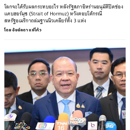
โลกจะได้รับผลกระทบอะไร หลังรัฐสภาอิหร่านอนุมัติปิดช่อง
แคบฮอร์มุซ (Strait of Hormuz) หวังตอบโต้กรณี
สหรัฐอเมริกาถล่มฐานนิวเคลียร์ทั้ง 3 แห่ง
โดย
อัยย์ลดา แซ่โค้ว