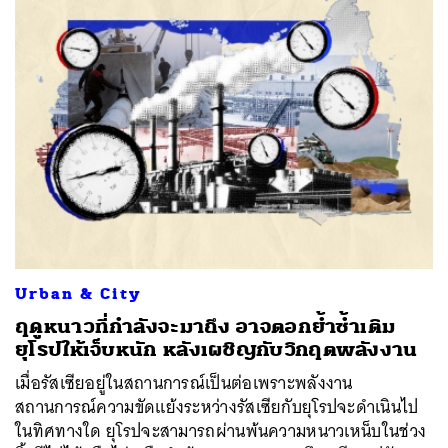
Urban & City
ฤดูหนาวที่กำลังจะมาถึง อาจตอกย้ำซ้ำเติม
ยุโรปให้เจ็บหนัก หลังเผชิญกับวิกฤตพลังงาน
เมื่อรัสเซียอยู่ในสถานการณ์เป็นต่อเพราะพลังงาน
สถานการณ์ความขัดแย้งระหว่างรัสเซียกับยุโรปจะดำเนินไป
ในทิศทางใด ยุโรปจะสามารถผ่านพ้นความหนาวเหน็บในช่วง