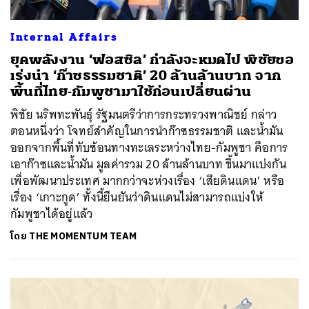
Internal Affairs
ยุคพลังงาน ‘ฟอสซิล’ กำลังจะหมดไป พิชัยขอ
เร่งนำ ‘ก๊าซธรรมชาติ’ 20 ล้านล้านบาท จาก
พื้นที่ไทย-กัมพูชามาใช้ก่อนเปลี่ยนผ่าน
พิชัย นริพทะพันธุ์ รัฐมนตรีว่าการกระทรวงพาณิชย์ กล่าว
ตอนหนึ่งว่า โจทย์สำคัญในการนำก๊าซธรรมชาติ และน้ำมัน
ออกจากพื้นที่ทับซ้อนทางทะเลระหว่างไทย-กัมพูชา คือการ
เอาก๊าซและน้ำมัน มูลค่ารวม 20 ล้านล้านบาท ขึ้นมาแบ่งกัน
เพื่อพัฒนาประเทศ มากกว่าจะห่วงเรื่อง ‘เสียดินแดน’ หรือ
เรื่อง ‘เกาะกูด’ ทั้งนี้ยืนยันว่าดินแดนไม่สามารถแบ่งให้
กัมพูชาได้อยู่แล้ว
โดย
THE MOMENTUM TEAM