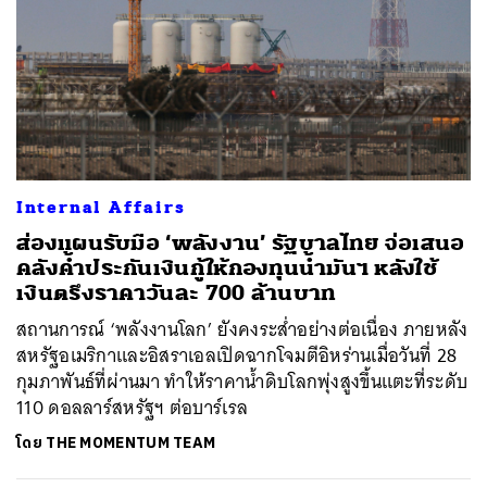
ค้นหา
Internal Affairs
SHARE
TWEET
LINE
EMAIL
ส่องแผนรับมือ ‘พลังงาน’ รัฐบาลไทย จ่อเสนอ
คลังค้ำประกันเงินกู้ให้กองทุนน้ำมันฯ หลังใช้
เงินตรึงราคาวันละ 700 ล้านบาท
สถานการณ์ ‘พลังงานโลก’ ยังคงระส่ำอย่างต่อเนื่อง ภายหลัง
สหรัฐอเมริกาและอิสราเอลเปิดฉากโจมตีอิหร่านเมื่อวันที่ 28
กุมภาพันธ์ที่ผ่านมา ทำให้ราคาน้ำดิบโลกพุ่งสูงขึ้นแตะที่ระดับ
110 ดอลลาร์สหรัฐฯ ต่อบาร์เรล
โดย
THE MOMENTUM TEAM