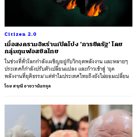
Citizen 2.0
เมื่อสงครามอิหร่านเปิดโปง ‘การยึดรัฐ’ โดย
กลุ่มทุนฟอสซิลไทย
ในช่วงที่ทั่วโลกกำลังเผชิญอยู่กับวิกฤตพลังงาน และหลายๆ
ประเทศก็กำลังปรับตัวเปลี่ยนแปลง และก้าวเข้าสู่ ‘ยุค
พลังงานที่ยุติธรรม’แต่ทำไมประเทศไทยถึงยังไม่ยอมเปลี่ยน
โดย
สฤณี อาชวานันทกุล