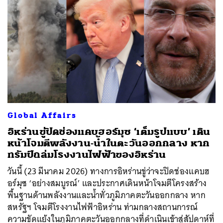
Global Affairs
อิหร่านขู่ปิดช่องแคบฮอร์มุซ ‘เต็มรูปแบบ’ เดิน
หน้าโจมตีพลังงาน-น้ำในตะวันออกกลาง หาก
ทรัมป์ถล่มโรงงานไฟฟ้าของอิหร่าน
วันนี้ (23 มีนาคม 2026) ทางการอิหร่านขู่ว่าจะปิดช่องแคบฮ
อร์มุซ ‘อย่างสมบูรณ์’ และประกาศเดินหน้าโจมตีโครงสร้าง
พื้นฐานด้านพลังงานและน้ำทั่วภูมิภาคตะวันออกกลาง หาก
สหรัฐฯ โจมตีโรงงานไฟฟ้าอิหร่าน ท่ามกลางสถานการณ์
ความขัดแย้งในภูมิภาคตะวันออกกลางที่ดำเนินเข้าสู่สัปดาห์ที่