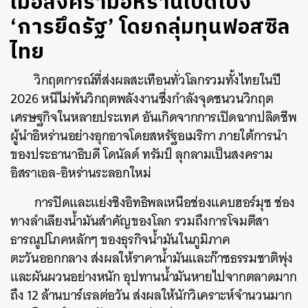
เมื่อสงครามอิหร่านเปิดโปง
‘การยึดรัฐ’ โดยกลุ่มทุนฟอสซิล
ไทย
วิกฤตการณ์ที่ส่งผลสะเทือนทั่วโลกรวมทั้งไทยในปี
2026 หนีไม่พ้นวิกฤตพลังงานซึ่งกำลังจุดชนวนวิกฤต
เศรษฐกิจในหลายประเทศ อันเกิดจากการเปิดฉากปลิดชีพ
ผู้นำอิหร่านอย่างอุกอาจโดยสหรัฐอเมริกา ภายใต้การนำ
ของประธานาธิบดี โดนัลด์ ทรัมป์ ลุกลามเป็นสงคราม
อิสราเอล-อิหร่านระลอกใหม่
การปิดและแย่งชิงอิทธิพลเหนือช่องแคบฮอร์มุซ ช่อง
ทางลำเลียงน้ำมันสำคัญของโลก รวมถึงการโจมตีสา
ธารณูปโภคหลักๆ ของธุรกิจน้ำมันในภูมิภาค
ตะวันออกกลาง ส่งผลให้ราคาน้ำมันและก๊าซธรรมชาติพุ่ง
และผันผวนอย่างหนัก อุปทานน้ำมันหายไปจากตลาดมาก
ถึง 12 ล้านบาร์เรลต่อวัน ส่งผลให้นักวิเคราะห์จำนวนมาก