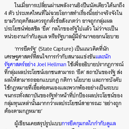
ในเมื่อการเปลี่ยนผ่านพลังงานยิงปืนนัดเดียวได้นกถึง
4 ตัว ประเทศไหนที่ไม่ฉวยโอกาสทำเรื่องนี้อย่างจริงจังใน
ยามวิกฤตก็สมควรถูกตั้งข้อสังเกตว่า อาจถูกกลุ่มผล
ประโยชน์ฟอสซิล ‘ยึด’ กลไกของรัฐไปแล้ว ไม่ว่าจะเป็น
หน่วยงานกำกับดูแล หรือรัฐบาลผู้มีอำนาจออกนโยบาย
‘การยึดรัฐ’ (State Capture) เป็นแนวคิดที่นัก
เศรษฐศาสตร์ที่สนใจการกำกับสนามแข่งขัน
และนัก
รัฐศาสตร์อย่าง Joel Hellman
ใช้เพื่ออธิบายปรากฏการณ์
ที่กลุ่มผลประโยชน์เอกชนสามารถ ‘ยึด’ สถาบันของรัฐ ส่ง
ผลให้สามารถออกแบบกฎ กติกา นโยบาย และการบังคับ
ใช้กฎหมายที่เอื้อต่อตนเองและพวกพ้องอย่างเป็นระบบ
จนกระทั่งสถาบันของรัฐทำหน้าที่ปกป้องผลประโยชน์ของ
กลุ่มทุนเหล่านั้นมากกว่าผลประโยชน์สาธารณะ ‘อย่างถูก
ต้องตามกฎหมาย’
ผู้เขียนเคยสรุปรูปแบบ
การยึดกุมกลไกกำกับดูแล