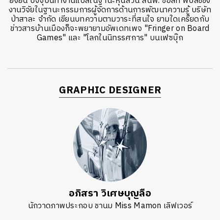
ยั่งยืน ปัจจุบันทำงานแปลในฐานะหุ้นส่วน สนพ. ซอลท์ พับลิชชิ่ง
งานวิจัยในฐานะกรรมการผู้จัดการด้านการพัฒนาความรู้ บริษัท
ป่าสาละ จำกัด เขียนบทความตามวาระที่สนใจ ยามใดเครียดกับ
ข่าวสารบ้านเมืองก็จะพยายามอัพเดทเพจ "Fringer on Board
Games" และ "โลกในนิทรรศการ" บนเฟซบุ๊ก
GRAPHIC DESIGNER
อภิสรา วิเศษบุญลือ
นักวาดภาพประกอบ ชานม Miss Mamon เลิฟเวอร์