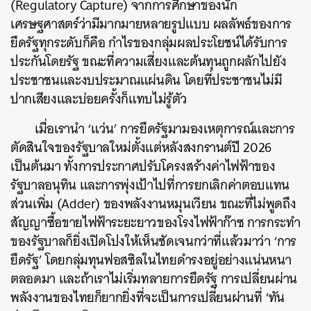
(Regulatory Capture) จากการศึกษาของนัก
เศรษฐศาสตร์ว่ามีมากมายหลายรูปแบบ ผลลัพธ์ของการ
ยึดรัฐทุกระดับก็คือ กำไรของกลุ่มผลประโยชน์ได้รับการ
ประกันโดยรัฐ ขณะที่ความเสี่ยงและต้นทุนถูกผลักไปยัง
ประชาชนและงบประมาณแผ่นดิน โดยที่ประชาชนไม่มี
ปากเสียงและบ่อยครั้งก็แทบไม่รู้ตัว
เมื่อเรานำ ‘แว่น’ การยึดรัฐมามองเหตุการณ์และการ
ตัดสินใจของรัฐบาลใหม่ตั้งแต่หลังสงกรานต์ปี 2026
เป็นต้นมา ทั้งการประกาศปรับโครงสร้างค่าไฟฟ้าของ
รัฐบาลอนุทิน และการพุ่งเป้าไปที่การยกเลิกค่าตอบแทน
ส่วนเพิ่ม (Adder) ของพลังงานหมุนเวียน ขณะที่ไม่พูดถึง
สัญญาซื้อขายไฟฟ้าระยะยาวของโรงไฟฟ้าก๊าซ การกระทำ
ของรัฐบาลก็ยิ่งเปิดโปงให้เห็นชัดเจนกว่าที่แล้วมาว่า ‘การ
ยึดรัฐ’ โดยกลุ่มทุนฟอสซิลในไทยดำรงอยู่อย่างแน่นหนา
ตลอดมา และถ้าเราไม่เริ่มทลายการยึดรัฐ การเปลี่ยนผ่าน
พลังงานของไทยก็ยากยิ่งที่จะเป็นการเปลี่ยนผ่านที่ ‘ทัน