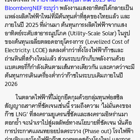
BloombergNEF ระบุว่า
พลังงานแสงอาทิตย์ได้กลายเป็น
แหล่งผลิตไฟฟ้าใหม่ที่มีต้นทุนต่ำที่สุดของไทยแล้ว และ
ภายในปี 2025 ที่ผ่านมา ต้นทุนการผลิตไฟฟ้าจากแสง
อาทิตย์ระดับสาธารณูปโภค (Utility-Scale Solar) ในรูป
ของต้นทุนเฉลี่ยตลอดอายุโครงการ (Levelized Cost of
Electricity: LCOE) ลดลงต่ำกว่าทั้งโรงไฟฟ้าก๊าซและ
ถ่านหินที่สร้างใหม่แล้ว ส่วนระบบกักเก็บพลังงานด้วย
แบตเตอรี่ก็กำลังเดินตามเส้นทางเดียวกัน และคาดว่าจะมี
ต้นทุนการเดินเครื่องต่ำกว่าก๊าซในระบบเดิมภายในปี
2026
ในตลาดไฟฟ้าที่ไม่ถูกยึดกุมด้วยกลุ่มทุนฟอสซิล
สัญญาณราคาที่ชัดเจนเช่นนี้ รวมถึงความ ‘ไม่มั่นคงของ
ก๊าซ LNG’ ที่สงครามยูเครนชี้ชัดและสงครามอิหร่านมา
ตอกย้ำ จะนำเราไปสู่ผลลัพธ์ทางนโยบายที่ชัดเจน นั่นคือ
การประกาศแผนทยอยปลดระวาง (Phase out) โรงไฟฟ้า
ถ่านหินและโรงไฟฟ้าก๊าซ การหยุดสร้างโรงใหม่ และการ