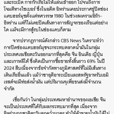
และระเบิด การกักเรือไม่ให้แล่นเข้าออก ไปจนถึงการ
โจมตีทางไซเบอร์ ซึ่งในอดีต อิหร่านเคยประกาศขู่ปิดช่อง
แคบฮอร์มุซตั้งแต่ทศวรรษ 1980 ในช่วงสงครามอิรัก-
อิหร่าน แต่ก็ไม่เคยปิดเส้นทางการสัญจรของเรือแต่อย่าง
ใด แม้จะมีการสู้รบในช่องแคบก็ตาม
จากปรากฏการณ์ดังกล่าว CBS News วิเคราะห์ว่า
การปิดช่องแคบฮอร์มุซจะกระทบตลาดน้ำมันในกลุ่ม
ประเทศเอเชียตะวันออกมากที่สุดคือ จีน อินเดีย ญี่ปุ่น
และเกาหลีใต้ ซึ่งคิดเป็นการซื้อขายทั้งสิ้นราว 69% ในปี
2024 สืบเนื่องจากข้อจำกัดทางภูมิศาสตร์ที่ไม่มีเส้นทาง
เดินเรืออื่นแล้ว แม้ว่าซาอุดีอาระเบียและสหรัฐอาหรับเอมิ
เรสต์จะมีท่อส่งน้ำมัน แต่ปริมาณจุเพื่อขนส่งมีจำนวน
จำกัด
ค้นหา
เชื่อกันว่า ในกลุ่มประเทศมหาอำนาจของเอเชีย จีน
SHARE
TWEET
LINE
EMAIL
จะเป็นประเทศที่ได้รับผลกระทบมากที่สุด เนื่องจาก
อิหร่านถูกชาติตะวันตกคว่ำบาตร ทำให้ค้าขายน้ำมันได้ไม่