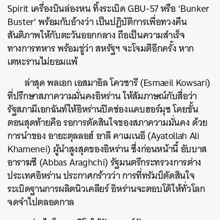
Spirit เครื่องบินล่องหน ทิ้งระเบิด GBU-57 หรือ ‘Bunker
Buster’ พร้อมกับอ้างว่า เป็นปฏิบัติการเพื่อทวงคืน
สันติภาพให้กับตะวันออกกลาง ถือเป็นความสำเร็จ
ทางการทหาร พร้อมขู่ว่า สหรัฐฯ จะโจมตีอีกครั้ง หาก
เตหะรานไม่ยอมแพ้
ล่าสุด พลเอก เอสมาอิล โควซารี (
Esmaeil Kowsari
)
ที่ปรึกษาสภาความมั่นคงอิหร่าน ให้สัมภาษณ์กับสื่อว่า
รัฐสภามีเอกฉันท์ให้อิหร่านปิดช่องแคบฮอร์มุซ โดยขั้น
ตอนสุดท้ายคือ รอการตัดสินใจของสภาความมั่นคง ด้วย
การนำของ อายะตุลลอฮ์ อาลี คาเมเนอี (Ayatollah Ali
Khamenei) ผู้นำสูงสุดของอิหร่าน ซึ่งก่อนหน้านี้ อับบาส
อาราฆชี (Abbas Araghchi) รัฐมนตรีกระทรวงการต่าง
ประเทศอิหร่าน ประกาศกร้าวว่า การที่ทรัมป์ตัดสินใจ
ระเบิดฐานการผลิตนิวเคลียร์ อิหร่านจะตอบโต้ให้ทั่วโลก
จดจำไปตลอดกาล