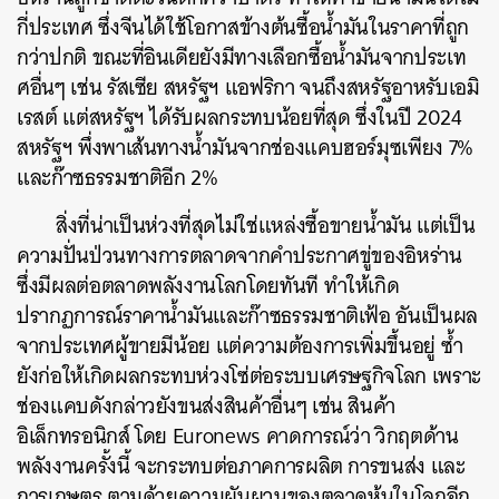
กี่ประเทศ ซึ่งจีนได้ใช้โอกาสข้างต้นซื้อน้ำมันในราคาที่ถูก
กว่าปกติ ขณะที่อินเดียยังมีทางเลือกซื้อน้ำมันจากประเท
ศอื่นๆ เช่น รัสเซีย สหรัฐฯ แอฟริกา จนถึงสหรัฐอาหรับเอมิ
เรสต์ แต่สหรัฐฯ ได้รับผลกระทบน้อยที่สุด ซึ่งในปี 2024
สหรัฐฯ พึ่งพาเส้นทางน้ำมันจากช่องแคบฮอร์มุซเพียง 7%
และก๊าซธรรมชาติอีก 2%
สิ่งที่น่าเป็นห่วงที่สุดไม่ใช่แหล่งซื้อขายน้ำมัน แต่เป็น
ความปั่นป่วนทางการตลาดจากคำประกาศขู่ของอิหร่าน
ซึ่งมีผลต่อตลาดพลังงานโลกโดยทันที ทำให้เกิด
ปรากฏการณ์ราคาน้ำมันและก๊าซธรรมชาติเฟ้อ อันเป็นผล
จากประเทศผู้ขายมีน้อย แต่ความต้องการเพิ่มขึ้นอยู่ ซ้ำ
ยังก่อให้เกิดผลกระทบห่วงโซ่ต่อระบบเศรษฐกิจโลก เพราะ
ช่องแคบดังกล่าวยังขนส่งสินค้าอื่นๆ เช่น สินค้า
อิเล็กทรอนิกส์ โดย Euronews คาดการณ์ว่า วิกฤตด้าน
พลังงานครั้งนี้ จะกระทบต่อภาคการผลิต การขนส่ง และ
การเกษตร ตามด้วยความผันผวนของตลาดหุ้นในโลกอีก