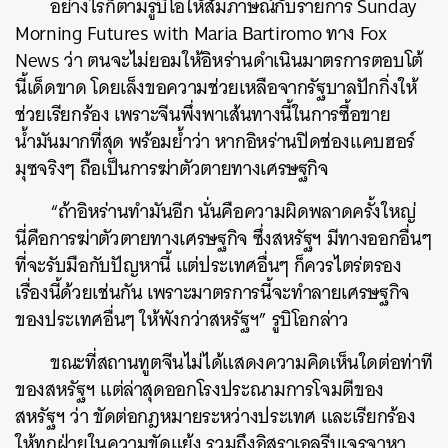
อย่างไรก็ตามรูบิโอให้สัมภาษณ์กับรายการ Sunday
Morning Futures with Maria Bartiromo ทาง Fox
News ว่า ตนจะไม่ยอมให้อิหร่านดำเนินมาตรการตอบโต้
นี้เด็ดขาด โดยเล็งขอความช่วยเหลือจากรัฐบาลปักกิ่งให้
ช่วยเรียกร้อง เพราะจีนพึ่งพาเส้นทางนี้ในการซื้อขาย
น้ำมันมากที่สุด พร้อมย้ำว่า หากอิหร่านปิดช่องแคบฮอร์
มุซจริงๆ ถือเป็นการฆ่าตัวตายทางเศรษฐกิจ
“ถ้าอิหร่านทำมันอีก นั่นคือความผิดพลาดครั้งใหญ่
นี่คือการฆ่าตัวตายทางเศรษฐกิจ ซึ่งสหรัฐฯ มีทางออกอื่นๆ
ที่จะรับมือกับปัญหานี้ แต่ประเทศอื่นๆ ก็ควรไตร่ตรอง
เรื่องนี้ด้วยเช่นกัน เพราะมาตรการนี้จะทำลายเศรษฐกิจ
ของประเทศอื่นๆ ให้พังกว่าสหรัฐฯ” รูบิโอกล่าว
ขณะที่สถานทูตจีนไม่ได้แสดงความคิดเห็นใดต่อท่าที
ของสหรัฐฯ แต่ล่าสุดออกโรงประณามการโจมตีของ
สหรัฐฯ ว่า ขัดต่อกฎหมายระหว่างประเทศ และเรียกร้อง
ให้ทุกฝ่ายในความขัดแย้ง รวมถึงอิสราเอลรีบเจรจาหา