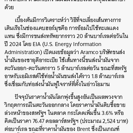
ด้วย
เบื้องต้นมีการวิเคราะห์ว่า วิธีที่จะเลี่ยงเส้นทางการ
เดินเรือในช่องแคบฮอร์มุซคือ การอ้อมไปใช้ทะเลแดง
แทน ซึ่งมีการขนส่งทรัพยากรราว 20 ล้านบาร์เรลต่อวันใน
ปี 2024 โดย EIA (U.S. Energy Information
Administration) เปิดเผยข้อมูลว่า Aramco บริษัทขนส่ง
น้ำมันของซาอุดีอาระเบีย ใช้เส้นทางนี้ขนส่งน้ำมันจาก
ตะวันออก-ตะวันตกราว 5 ล้านบาร์เรลต่อวัน ขณะที่สหรัฐ
อาหรับเอมิเรสต์ใช้ท่อน้ำมันขนส่งได้ราว 1.8 ล้านบาร์เรล
ซึ่งเชื่อมกับท่อส่งน้ำมันฟูไจราห์ที่ตั้งในอ่าวโอมาน
ปัจจุบันราคาน้ำมันโลกพุ่งขึ้นสูงอันเป็นผลพวงจาก
วิกฤตการณ์ในตะวันออกกลาง โดยราคาน้ำมันดิบซื้อขาย
ล่วงหน้าของสหรัฐฯ ในตลาด กระโดดเพิ่มขึ้น 3.6% หรือ
คิดเป็นราคา 76.47 ดอลลาร์สหรัฐฯ (ประมาณ 2,524 บาท)
ต่อบาร์เรล ขณะที่ราคาน้ำมันของ Brent ซึ่งเป็นเกณฑ์