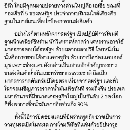
อิรัก โดยมีจุดหมายปลายทางส่วนใหญ่คือ เอเชีย ขณะที่
กองเรือที่ 5 ของสหรัฐฯ ประจำการบริเวณใกล้เคียงคือ
ฐานในบาห์เรนเพื่อปกป้องการขนส่งสินค้า
อย่างไรก็ตามหลังจากสหรัฐฯ เปิดปฏิบัติการโจมตี
ฐานนิวเคลียร์อิหร่าน นักวิเคราะห์คาดว่า เตหะรานอาจใช้
มาตรการตอบโต้สหรัฐฯ ด้วยหลากหลายวิธี โดยหนึ่งใน
นั้นคือการตอบโต้ทางเศรษฐกิจ ด้วยการปิดช่องแคบฮอร์
มุซ เพราะช่องแคบดังกล่าวเป็นเสาหลักสำคัญของการ
ขนส่งสินค้าน้ำมันและทรัพยากรธรรมชาติ ถือเป็น
มาตรการกดดันทรัมป์โดยตรง เนื่องจากสหรัฐฯ และทั่ว
โลกจะเผชิญภาวะราคาน้ำมันเฟ้อทันที รวมถึงจีน ประเทศ
มหาอำนาจที่มีขนาดเศรษฐกิจใหญ่เป็นอันดับ 2 ของโลก
ก็พึ่งพาการซื้อน้ำมันจากอิหร่านถึง 90%
ทั้งนี้วิธีการปิดช่องแคบที่อิหร่านพูดถึง อาจเป็นการ
วางทุ่นระเบิดในทะเล การโจมตีเรือที่แล่นด้วยขีปนาวุธ