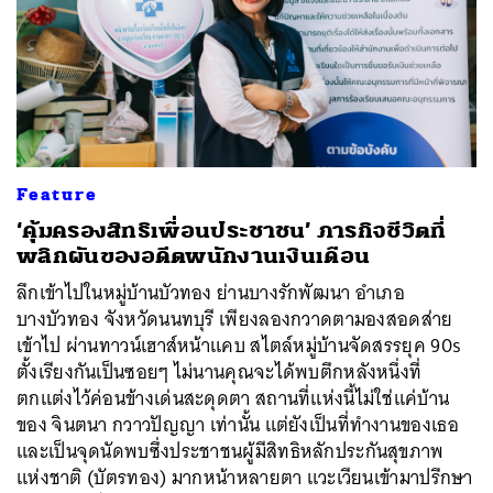
Feature
‘คุ้มครองสิทธิเพื่อนประชาชน’ ภารกิจชีวิตที่
พลิกผันของอดีตพนักงานเงินเดือน
ลึกเข้าไปในหมู่บ้านบัวทอง ย่านบางรักพัฒนา อำเภอ
บางบัวทอง จังหวัดนนทบุรี เพียงลองกวาดตามองสอดส่าย
เข้าไป ผ่านทาวน์เฮาส์หน้าแคบ สไตล์หมู่บ้านจัดสรรยุค 90s
ตั้งเรียงกันเป็นซอยๆ ไม่นานคุณจะได้พบตึกหลังหนึ่งที่
ตกแต่งไว้ค่อนข้างเด่นสะดุดตา สถานที่แห่งนี้ไม่ใช่แค่บ้าน
ของ จินตนา กวาวปัญญา เท่านั้น แต่ยังเป็นที่ทำงานของเธอ
และเป็นจุดนัดพบซึ่งประชาชนผู้มีสิทธิหลักประกันสุขภาพ
แห่งชาติ (บัตรทอง) มากหน้าหลายตา แวะเวียนเข้ามาปรึกษา