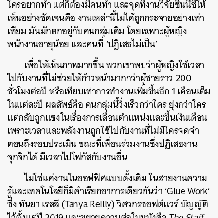
ใครอยากทำ แต่ก็ต้องมีคนทำ และจุดที่งานวิจัยชิ้นนี้ชี้ให้
เห็นอย่างชัดเจนคือ งานเหล่านี้ไม่ได้ถูกกระจายอย่างเท่า
เทียม มันมักตกอยู่กับคนกลุ่มเดิม โดยเฉพาะผู้หญิง
พนักงานอายุน้อย และคนที่ ‘ปฏิเสธไม่เป็น’
เพื่อให้เห็นภาพมากขึ้น พวกเขาพบว่าผู้หญิงใช้เวลา
ไปกับงานที่ไม่ช่วยให้ก้าวหน้ามากกว่าผู้ชายราว 200
ชั่วโมงต่อปี หรือเทียบเท่าการทำงานเพิ่มขึ้นอีก 1 เดือนเต็ม
ในแต่ละปี ผลลัพธ์คือ คนกลุ่มนี้วิ่งเร็วกว่าใคร ยุ่งกว่าใคร
แต่กลับถูกแซงในเรื่องการเลื่อนตำแหน่งและขึ้นเงินเดือน
เพราะเวลาและพลังงานถูกใช้ไปกับงานที่ไม่มีใครจดจำ
ตอนถึงรอบประเมิน ขณะที่เพื่อนร่วมงานซึ่งปฏิเสธงาน
จุกจิกได้ มีเวลาไปโฟกัสกับงานอื่น
ไม่ใช่แค่งานในออฟฟิศแบบดั้งเดิม ในสายงานความ
รู้และเทคโนโลยีก็มีคำเรียกอาการเดียวกันว่า ‘Glue Work’
ซึ่ง ทันยา เรลลี (Tanya Reilly) วิศวกรซอฟต์แวร์ บัญญัติ
ไว้ตั้งแต่ปี 2019 และขยายความต่อในหนังสือ
The Staff