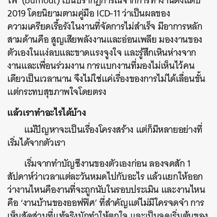
ไฟ’ (burnout) เป็นปรากฏการณ์จากการทำงานตั้งแต่ปี
SHARE
TWEET
LINE
EMAIL
2019 โดยนิยามตามคู่มือ ICD-11 ว่าเป็นผลของ
ความเครียดเรื้อรังในงานที่จัดการไม่สำเร็จ มีอาการหลัก
สามด้านคือ สูญเสียพลังงานและอ่อนเพลีย มองงานของ
ตัวเองในแง่ลบและขาดแรงจูงใจ และรู้สึกเหินห่างจาก
งานและเพื่อนร่วมงาน การแบกงานที่มองไม่เห็นไว้คน
เดียวเป็นเวลานาน จึงไม่ใช่แค่เรื่องของการไม่ได้เลื่อนขั้น
แต่กระทบสุขภาพใจโดยตรง
แล้วเราทำอะไรได้บ้าง
แม้ปัญหาจะเป็นเรื่องโครงสร้าง แต่ก็มีหลายอย่างที่
เริ่มได้จากตัวเรา
เริ่มจากทำบัญชีงานของตัวเองก่อน ลองจดสัก 1
สัปดาห์ว่าเวลาแต่ละวันหมดไปกับอะไร แล้วแยกให้ออก
ว่างานไหนคืองานที่จะถูกนับในรอบประเมิน และงานไหน
คือ ‘งานบ้านของออฟฟิศ’ ที่สำคัญแต่ไม่มีใครจดจำ การ
เห็นสัดส่วนที่แท้จริงมักทำให้ตกใจ และเป็นจุดเริ่มต้นของ