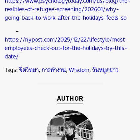
https://www.psychologytoday.com/us/blog/the-
realities-of-refugee-screening/202601/why-
going-back-to-work-after-the-holidays-feels-so
–
https://nypost.com/2025/12/22/lifestyle/most-
employees-check-out-for-the-holidays-by-this-
date/
Tags:
จิตวิทยา
,
การทำงาน
,
Wisdom
,
วันหยุดยาว
AUTHOR