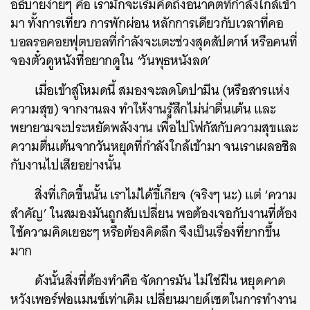
อธิบายง่ายๆ คือ เรามักจะเริ่มคิดถึงอนาคตที่กำลังใกล้เข้า
มา ทั้งการเที่ยว การพักผ่อน หลักการเดียวกับเวลาที่คอ
บอลรอคอยฟุตบอลที่กำลังจะเตะช่วงสุดสัปดาห์ หรือคนที่
จองตั๋วดูหนังที่อยากดูใน ‘วันพุธหนังลด’
เมื่อเข้าสู่โหมดนี้ สมองจะลดโดปามีน (หรือสารแห่ง
ความสุข) จากงานลง ทำให้งานรู้สึกไม่น่าตื่นเต้น และ
พยายามจะประหยัดพลังงาน เพื่อไปโฟกัสกับความสุขและ
ความตื่นเต้นจากวันหยุดที่กำลังใกล้เข้ามา จนเราเผลอชิล
กับงานไปเสียอย่างนั้น
สิ่งที่เกิดขึ้นนั้น เราไม่ได้ขี้เกียจ (จริงๆ นะ) แต่ ‘ความ
สำคัญ’ ในสมองมันถูกสับเปลี่ยน พอต้องเจอกับงานที่ต้อง
ใช้ความคิดเยอะๆ หรือต้องคิดลึก จึงเป็นเรื่องที่ยากขึ้น
มาก
ดังนั้นสิ่งที่ต้องทำคือ จัดการมัน ไม่ใช่ฝืน หยุดคาด
หวังเพอร์ฟอแมนซ์เท่าเดิม เปลี่ยนมายด์เซตในการทำงาน