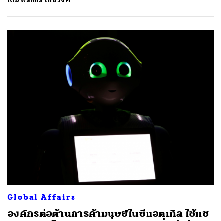
โดย
พีรภัทร์ เกื้อวงศ์
Global Affairs
องค์กรต่อต้านการค้ามนุษย์ในซีแอตเทิล ใช้แช