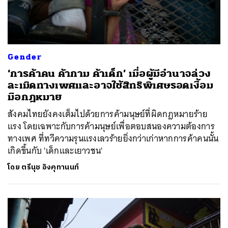
Gender
‘การค้าคน ค้ากาม ค้าเด็ก’ เมื่อผู้มีอำนาจล่วง
ละเมิดทางเพศและอาจใช้สิทธิพิเศษรอดเงื้อม
มือกฎหมาย
สังคมไทยยังคงเต็มไปด้วยการค้ามนุษย์ที่ผิดกฎหมายร้าย
แรง โดยเฉพาะกับการค้ามนุษย์เพื่อตอบสนองความต้องการ
ทางเพศ ที่ทวีความรุนแรงเลวร้ายยิ่งกว่าเก่าหากการค้าคนนั้น
เกิดขึ้นกับ 'เด็กและเยาวชน'
โดย
ตรีนุช อิงคุทานนท์