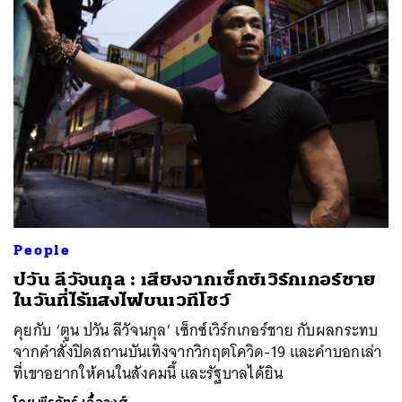
ค้นหา
SHARE
TWEET
LINE
EMAIL
People
ปวัน ลีวัจนกุล : เสียงจากเซ็กซ์เวิร์กเกอร์ชาย
ในวันที่ไร้แสงไฟบนเวทีโชว์
คุยกับ ‘ตูน ปวัน ลีวัจนกุล’ เซ็กซ์เวิร์กเกอร์ชาย กับผลกระทบ
จากคำสั่งปิดสถานบันเทิงจากวิกฤตโควิด-19 และคำบอกเล่า
ที่เขาอยากให้คนในสังคมนี้ และรัฐบาลได้ยิน