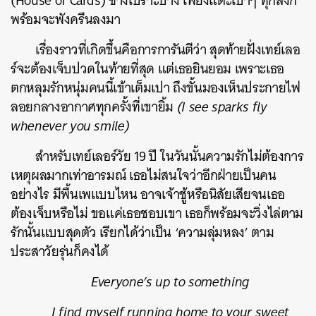
(
House of Cards
) ช่างเปราะบาง เพียงแตะเบาๆ ทุกสิ่งก็
พร้อมจะพังครืนลงมา
เรื่องราวที่เกิดขึ้นคือการการันตีว่า สุดท้ายฝั่งเทย์เลอ
ร์จะต้องเจ็บปวดในท้ายที่สุด แต่เธอยินยอม เพราะเธอ
ตกหลุมรักหนุ่มคนนี้เข้าเต็มเปา ถึงขั้นมองเห็น
ประกายไฟ
ลอยกลางอากาศทุกครั้งที่เขายิ้ม
(I see sparks fly
whenever you smile)
สำหรับเทย์เลอร์วัย 19 ปี ในวันนั้นความรักไม่ต้องการ
เหตุผลมากเท่าอารมณ์ เธอไม่สนใจว่าอีกฝ่ายเป็นคน
อย่างไร มีพื้นเพแบบไหน อาจเจ้าชู้หรือนิสัยเสียจนเธอ
ต้องเจ็บหรือไม่ ขอแค่เธอชอบเขา เธอก็พร้อมจะวิ่งไล่ตาม
รักนั้นแบบสุดตัว เรียกได้ว่าเป็น ‘ความลุ่มหลง’ ตาม
ประสาวัยรุ่นก็คงได้
Everyone’s up to something
I find myself running home to your sweet