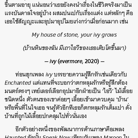
ขึ้นตามอายุ แน่นอนว่าเธอยังคงนำเรื่องในชีวิตจริงมาเป็น
แรงบันดาลใจอยู่บ้าง ผสมปนเปกับเรื่องแต่ง แต่หลักๆ คือ
เธอใช้สัญญะและอุปมาอุปไมยเก่งกว่าเมื่อก่อนมาก เช่น
My house of stone, your ivy grows
(บ้านหินของฉัน มีเถาไอวีของเธอเติบโตขึ้นมา)
—
ivy
(
evermore
, 2020) —
ท่อนฮุกเพลง
ivy
บรรยายความรู้สึกรักเช่นเดียวกับ
Enchanted
แต่แทนที่จะบอกว่าตกหลุมรักหรือรู้สึกต้อง
มนตร์ตรงๆ เทย์เลอร์เลือกอุปมาอีกฝ่ายเป็น ‘ไอวี’ ไม้เลื้อย
ชนิดหนึ่ง ตัวตนของเขาค่อยๆ เลื้อยเข้ามาควบคุม ‘บ้าน’
หรือพื้นที่ในใจเธอ จนรู้ตัวอีกทีเธอก็ตกหลุมรักเต็มเปา ดั่ง
บ้านที่ถูกไม้เลื้อยปกคลุมไปทั่วนั่นเอง
อีกตัวอย่างหนึ่งของพัฒนาการด้านภาษาคือเพลง
Haunted
อัลบั้ม
Speak Now
เทียบกับเพลง
Maroon
ใน