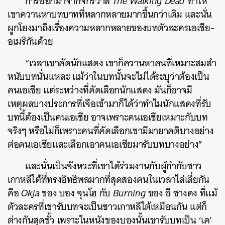
การออกมาจากจักรวาล
The Walking Dead
ทำให้
เขาควานหาบทบาทที่หลากหลายมากขึ้นกว่าเดิม และนั่น
ผูกโยงมาถึงเรื่องความหลากหลายของบทตัวละครเอเชีย-
อเมริกันด้วย
“เวลาเขาคัดนักแสดง เขาก็ควานหาคนที่เหมาะสมสำ
หนับบทนั่นแหละ แม้ว่าในบทนั้นจะไม่ได้ระบุว่าต้องเป็น
คนเอเชีย แต่ระหว่างที่คัดเลือกนักแสดง มันก็อาจมี
เหตุผลบางประการที่เจือเข้ามาก็ได้ว่าทำไมนักแสดงที่รับ
บทนี้ต้องเป็นคนเอเชีย อาจเพราะคนเอเชียเหมาะกับบท
จริงๆ หรือไม่ก็เพราะคนที่คัดเลือกเขามีมายาคติบางอย่าง
ต่อคนเอเชียและเลือกเอาคนเอเชียมารับบทบางอย่าง”
และนั่นเป็นจังหวะที่เขาได้ร่วมงานกับผู้กำกับชาว
เกาหลีใต้ที่ทรงอิทธิพลมากที่สุดสองคนในเวลาไล่เลี่ยกัน
คือ
Okja
ของ บอง จุนโฮ กับ
Burning
ของ อี ชางดง ที่แม้
ตัวละครที่เขารับบทจะเป็นชาวเกาหลีใต้เหมือนกัน แต่ก็
ต่างกันสุดขั้ว เพราะในหนังของบองนั้นเขารับบทเป็น ‘เค’