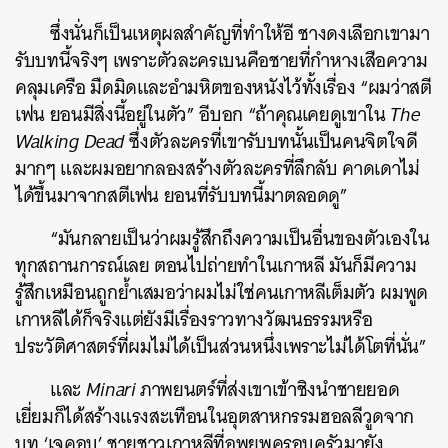
ซึ่งนั่นก็เป็นเหตุผลสำคัญที่ทำให้อี ชางดงเลือกเขามา
รับบทนี้จริงๆ เพราะตัวละครเบนคือชายที่กำหางเสือความ
คลุมเครือ มืดมิดและอำมหิตของหนังไว้ทั้งเรื่อง “ผมว่าสตี
เฟน ยอนมีสิ่งนี้อยู่ในตัว” อีบอก “ถ้าคุณเคยดูเขาใน
The
Walking Dead
ซึ่งตัวละครที่เขารับบทนั้นเป็นคนจิตใจดี
มากๆ และผมอยากลองสร้างตัวละครที่ลึกลับ คาดเดาไม่
ได้ขึ้นมาจากสตีเฟน ยอนที่รับบทนี้มาตลอดดู”
“มันกลายเป็นว่าผมรู้สึกถึงความเป็นอื่นของตัวเองใน
ทุกสถานการณ์เลย ตอนไปถ่ายทำในเกาหลี มันก็มีความ
รู้สึกเหมือนถูกย้ำเสมอว่าผมไม่ใช่คนเกาหลีเต็มตัว ผมพูด
เกาหลีได้ก็จริงแต่ยังมีเรื่องราวทางวัฒนธรรมหรือ
ประวัติศาสตร์ที่ผมไม่ได้เป็นส่วนหนึ่งเพราะไม่ได้โตที่นั่น”
และ
Minari
ภาพยนตร์
ที่ส่งเขาเข้าชิงนำชายยอด
เยี่ยมก็ได้สร้างแรงสะเทือนในอุตสาหกรรมฮอลลีวูดจาก
บท ‘เจคอบ’ ชายชาวเกาหลีที่อพยพครอบครัวมายัง