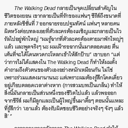
The Walking Dead
กลายเป็นจุดเปลี่ยนสำคัญใน
ชีวิตของยอน เขากลายเป็นที่รักของแฟนๆ ซีรีส์ถึงขนาดที่
ภายหลังซีซั่นที่ 7 ออกฉายรอบปฐมทัศน์ แฟนๆ หลายคน
ผิดหวังต่อบทลงเอยที่ตัวละครต้องเผชิญและกลายเป็นไว
รัลไปอยู่พักใหญ่ “ผมรู้ฉากที่ตัวละครต้องตายมาพักใหญ่ๆ
แล้ว และพูดจริงๆ นะ ผมเฝ้ารอฉากนั้นมาตลอดเลย ตื่น
เต้นที่จะได้โดนหวดกะโหลกเข้าให้สักป้าบ” เขาบอก “แต่
ว่าการไม่ได้แสดงใน The Walking Dead ก็ทำให้ผมตั้ง
ค้นหา
คำถามถึงตัวตนของตัวเองอย่างหนักเหมือนกัน ไม่ใช่
SHARE
TWEET
LINE
EMAIL
เพราะร่วมแสดงมานานนะ แต่เพราะผมต้องรู้สึกโดดเดี่ยว
อยู่เกือบตลอดเวลาต่างหาก (การสวมบทเป็นเกล็น) ทำให้
สิ่งนี้มันกลายเป็นส่วนหนึ่งของชีวิตไปแล้ว แล้วพอออก
จากซีรีส์ ผมก็มีลูกและเป็นผู้ใหญ่ขึ้นมาดื้อๆ ตอนนั้นแหละ
ที่รู้สึกว่า ‘เอาแล้ว ต้องรับผิดชอบชีวิตอย่างจริงๆ จังๆ แล้ว
สิ’ ”