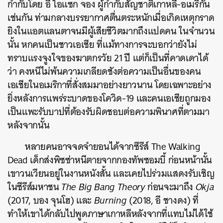
กำกับโดย อี ไอแซก จอง ผู้กำกับสัญชาติเกาหลี-อเมริกัน
เช่นกัน ท่ามกลางบรรยากาศตื่นตระหนักเมื่อเกิดเหตุกราด
ยิงในแอตแลนตาจนมีผู้เสียชีวิตมากถึงแปดคน ในจำนวน
นั้น หกคนเป็นชาวเอเชีย ที่แม้ทางการจะบอกว่ายังไม่
ทราบแรงจูงใจของฆาตกรวัย 21 ปี แต่ก็เป็นที่คาดเดาได้
ว่า คงหนีไม่พ้นความเกลียดชังต่อความเป็นอื่นของคน
เอเชียในอเมริกาที่สั่งสมมาอย่างยาวนาน โดยเฉพาะอย่าง
ยิ่งหลังการแพร่ระบาดของโควิด-19 และคนเอเชียถูกมอง
เป็นแพะรับบาปที่ต้องรับผิดชอบต่อความพินาศที่ตามมา
หลังจากนั้น
หลายคนอาจจดจำยอนได้จากซีรีส์ The Walking
Dead เด็กส่งพิซซ่าหนีตายจากกองทัพซอมบี้ ก่อนหน้านั้น
เขาวนเวียนอยู่ในงานหนังสั้น และเคยไปร่วมแสดงรับเชิญ
ในซีรีส์มหาชน
The Big Bang Theory
ก่อนจะมาถึง
Okja
(2017, บอง จุนโฮ) และ
Burning
(2018, อี ชางดง) ที่
ทำให้เขาได้กลับไปพูดภาษาเกาหลีหลังจากที่แทบไม่ได้ใช้