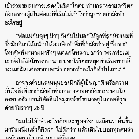
เข้าร่วมชมรมการแสดงในชิคาโกต่อ ท่ามกลางสายตาวิตก
กังวลของผู้เป็นพ่อแม่ที่เริ่มไม่เข้าใจว่าลูกชายกำลังทำ
อะไรอยู่
“พ่อแม่กับลุงๆ ป้าๆ ถึงกับไปบอกให้ลูกพี่ลูกน้องผมที่
ชื่อมิกกีมาโน้มน้าวให้ผมเลิกทำสิ่งที่กำลังทำอยู่ ซึ่งเขาก็
โทรศัพท์มาหาผมจริงๆ แต่แค่โทรมาบอกว่า ‘พวกพ่อแม่
เขาสั่งให้ฉันโทรมาหานาย บอกให้นายหยุดทำเรื่องพวกนี้
ซะ แต่ฉันแค่อยากบอกว่า อยากทำอะไรก็ทำไปเถอะ’ ”
อาจจะด้วยแรงหนุนของมิกกีผู้เป็นญาติ หรือความ
มั่นใจสิ่งที่เขากำลังทำท่ามกลางสายตากังขาของคนใน
ครอบครัว ยอนก็ตัดสินใจมุ่งหน้าย้ายมาอยู่ในฮอลลีวูด
ด้วยวัยราวๆ 26 ปี
“ผมไม่ได้กลัวอะไรด้วยนะ พูดจริงๆ เหมือนว่าตื่นขึ้น
มาวันหนึ่งแล้วก็คิดว่า ‘ไปดีกว่า’ แล้วเดินไปบอกทุกคนว่า
จะย้ายออกไปแล้วนะ แค่นั้นเอง