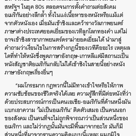
สหรัฐฯ ในยุค 80s ตลอดจนการตั้งคำถามต่อสังคม
อเมริกันอย่างลึกล้ำ ทั้งในแง่เนื้อหาของหนังหรือแม้แต่
จากตัวหนังเอง เมื่อมันเข้าชิงและคว้ารางวัลภาพยนตร์
ภาษาต่างประเทศยอดเยี่ยมของเวทีลูกโลกทองคำ แต่ไม่
อาจเข้าชิงสาขาภาพยนตร์ดราม่ายอดเยี่ยมได้ นำมาสู่
คำถามว่าเงื่อนไขในการสร้างกฎนี้ของเวทีคืออะไร เหตุผล
ใดที่ทำให้หนังซึ่งพูดภาษาอังกฤษ-เกาหลีแต่มีสถานะเป็น
หนังสัญชาติอเมริกันกลับไม่ได้เข้าชิงในสายนี้อย่างหนัง
ภาษาอังกฤษเรื่องอื่นๆ
“ผมโกรธมาก กฎพวกนี้ไม่มีทางเข้าใจหรือให้ภาพ
ความซับซ้อนของชีวิตจริงได้เลย ความรู้สึกที่มีต่อหนังที่ว่า
ด้วยประสบการณ์การเป็นคนเอเชีย-อเมริกันที่ด้านหนึ่งมัน
แบกเอาความ ‘ไม่เป็นอเมริกัน’ ติดตัวเสมอ เป็นคนนอก
ของสังคม เป็นคนที่จะไม่ถูกพิจารณาว่าเป็นส่วนหนึ่งของ
อเมริกา และไม่ว่ากฎนั้นมันจะมีพื้นมาจากอะไร มันก็มี
ส่วนหนึ่งที่มาจากฐานความคิดแบบนี้แหละ ผมภูมิใจ