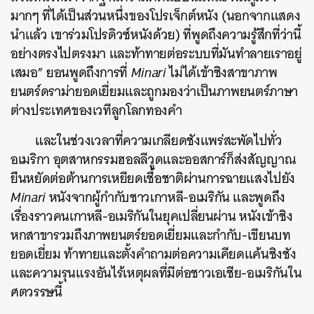
มากๆ ที่ได้เป็นส่วนหนึ่งของโปรเจ็กต์หนัง (นอกจากแสดง
นำแล้ว เขาร่วมโปรดิวซ์หนังด้วย) ที่พูดถึงความรู้สึกที่ว่านี้
อย่างตรงไปตรงมา และท้าทายต่อระบบที่มันทำลายเราอยู่
เสมอ” ยอนพูดถึงการที่
Minari
ไม่ได้เข้าชิงสาขาภาพ
ยนตร์ดราม่ายอดเยี่ยมและถูกมองว่าเป็นภาพยนตร์ภาษา
ต่างประเทศของเวทีลูกโลกทองคำ
และในช่วงเวลาที่ความเกลียดชังแพร่สะพัดไปทั่ว
อเมริกา อุตสาหกรรมฮอลลีวูดและออสการ์ก็ส่งสัญญาณ
ยืนหยัดต่อต้านการเหยียดเชื้อชาติผ่านการฉายแสงไปยัง
Minari
หนังจากผู้กำกับชาวเกาหลี-อเมริกัน และพูดถึง
เรื่องราวคนเกาหลี-อเมริกันในยุคเปลี่ยนผ่าน หนังเข้าชิง
หกสาขารวมถึงภาพยนตร์ยอดเยี่ยมและกำกับ-เขียนบท
ยอดเยี่ยม ท้าทายและตั้งคำถามต่อความเคียดแค้นชิงชัง
และความรุนแรงอันไร้เหตุผลที่มีต่อชาวเอเชีย-อเมริกันใน
ศตวรรษนี้