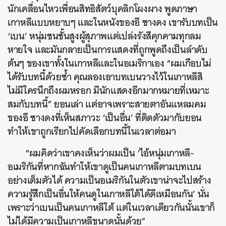
นักเคลื่อนไหวเพื่อนสิทธิสัตว์บุคลิกโผงผาง พูดภาษา
เกาหลีแบบหยาบๆ และในหนังของอี ชางดง เขารับบทเป็น
‘เบน’ หนุ่มชนชั้นสูงผู้สุภาพแต่เปล่งรังสีคุกคามทุกลม
หายใจ และมันกลายเป็นการแสดงที่ถูกพูดถึงเป็นลำดับ
ต้นๆ ของเขาทั้งในเกาหลีและในอเมริกาเอง “ผมเกือบไม่
ได้รับบทนี้ด้วยซ้ำ คุณลองเอาบทเบนวางไว้ในเกาหลีสิ
ไม่มีใครนึกถึงผมหรอก มีนักแสดงอีกมากหมายที่เหมาะ
สมกับบทนี้” ยอนเล่า แต่อาจเพราะสายตาอันแหลมคม
ของอี ชางดงที่เห็นสภาวะ ‘เป็นอื่น’ ที่ติดตัวมากับยอน
ทำให้เขาถูกเรียกไปคัดเลือกบทนี้ในเวลาต่อมา
“ผมคิดว่าเขาคงเห็นว่าผมเป็น ‘ไอ้หนุ่มเกาหลี-
อเมริกันที่หากฉันทำให้เขาดูเป็นคนเกาหลีตามบทเบน
อย่างเต็มตัวได้ ความเป็นอเมริกันในตัวเขาน่าจะไปสร้าง
ความรู้สึกเป็นอื่นให้คนดูในเกาหลีใต้ได้ดีเหมือนกัน’ นั่น
เพราะว่าเบนเป็นคนเกาหลีใต้ แต่ในเวลาเดียวกันนั้นเขาก็
ไม่ได้มีความเป็นเกาหลีขนาดนั้นด้วย”