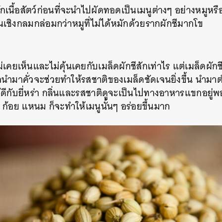
กเนื้อสัตว์ก่อนที่จะนำไปผัดทอดเป็นเมนูต่างๆ
อย่างหมูหร
้นเชิงกลมกล่อมกว่าหมูที่ไม่ได้หมักด้วยรากผักชีมากโข
คยเห็นและไม่คุ้นเคยกับเมล็ดผักชีสักเท่าไร
แต่เมล็ดผักช
นำมาคั่วจะช่วยทำให้รสชาติของเมล็ดชัดเจนยิ่งขึ้น
นำมาตำ
ีกับยี่หร่า
กลิ่นและรสชาติดูจะเป็นไปทางอาหารแขกอยู่
ก้อย
แหนม ก็จะทำให้เมนูนั้นๆ อร่อยขึ้นมาก