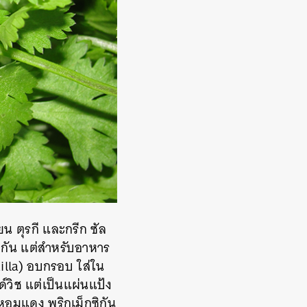
ียน
ตุรกี และกรีก
ซัล
กัน
แต่สำหรับอาหาร
illa)
อบกรอบ
ใส่ใน
วิช แต่เป็นแผ่นแป้ง
หอมแดง
พริกเม็กซิกัน