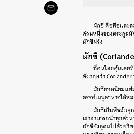
ผักชี คือพืชและส
ส่วนหนึ่งของตระกูลผั
ผักชีฝรั่ง
ผักชี (Coriande
ที่คนไทยคุ้นเคยที่
อังกฤษว่า
Coriander
ผักชียอดนิยมแต่ล
สรรค์เมนูอาหารได้
ผักชีเป็น
พืชล้มลุ
เราสามารถนำทุกส่วนข
ผักชียังอุดมไปด้วยวิ