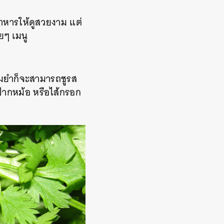
นอาหารให้ดูสวยงาม
แต่
ยๆ เมนู
้มยำ
ก็
จะสามารถชูรส
ปากหม้อ
หรือไส้กรอก