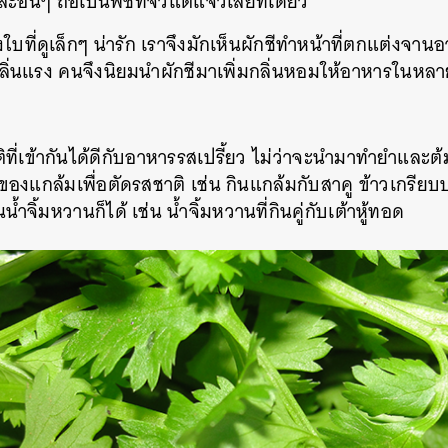
ละอื่นๆ
ถือเป็นพืชที่จิ๋วแต่แจ๋วเลยทีเดียว
ที่ดูเล็กๆ น่ารัก เราจึงมักเห็นผักชีทำหน้าที่ตกแต่งจา
่กลิ่นแรง คนจึงนิยมนำผักชีมาเพิ่มกลิ่นหอมให้อาหารในหลา
ที่เข้ากันได้ดีกับอาหารรสเปรี้ยว
ไม่ว่าจะนำมาทำยำ
และ
ต
ของแกล้มเพื่อตัดรสชาติ
เช่น กินแกล้มกับสาคู
ข้าวเกรียบ
น้ำจิ้มหวานก็ได้
เช่น
น้ำจิ้มหวานที่กินคู่กับเต้าหู้ทอด
นหา