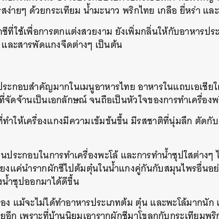
รสง่ายๆ ด้วยกระเทียม
น้ำมะนาว
พริกไทย
เกลือ
ยี่หร่า แล
กชีที่ใช้เพื่อการตกแต่งสวยงาม
ยังเพิ่มกลิ่นให้กับอาหารป
และสารพัดแกงจืดต่างๆ
เป็นต้น
วนประกอบสำคัญมากในเมนูอาหารไทย อาหารในแถบเอเชียใต
ี่จัดจ้านเป็นเอกลักษณ์
จนถือ
เป็นหัวใจของการทำเครื่องพร
ี่ทำให้เครื่องแกงมีความเข้มข้นขึ้น
มีรสชาติที่นุ่มลึก
ตัดกั
ส่วนประกอบในการทำเครื่องพะโล้
และ
การทำน้ำซุปใสต่างๆ
ียงแค่นำรากผักชีไปต้มตุ๋นในน้ำแกงคู่กันกับสมุนไพรอื่นอ
น้ำซุปออกมาได้ดีขึ้น
นเอง แม้จะไม่ได้ทำอาหารประเภทต้ม ตุ๋น และพะโล้มากนัก
ียอีก
เพราะที่บ้านนิยมเอารากผักชีมาโขลกกับกระเทียมพร