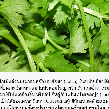
SHARE
TWEET
LINE
EMAIL
ชีก็เป็นส่วนประกอบหลักของซัลซา
(salsa)
ในสเปน
อิตาเล
สที่บดมะเขือเทศผสมกับหัวหอมใหญ่
พริก
ถั่ว
และอื่นๆ รวม
าใช้เป็นเครื่องจิ้ม หรือดิป กินคู่กับแผ่นแป้งตอติญ่า
(tort
ส่เป็นไส้ของเควซาดิลลา
(Quesadilla)
มีลักษณะคล้ายแซนด์
ะทอดในกระทะ
ซึ่งจะประกอบไปด้วยมะเขือเทศ
หอมใหญ่