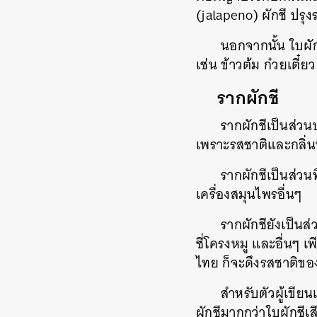
(jalapeno)
ผักชี
ปรุง
นอกจากนั้น
ใบผั
เช่น
ข้าวต้ม
ก๋วยเตี๋ยว
รากผักชี
รากผักชีเป็นส่
เพราะรสชาติและกลิ่นท
รากผักชีเป็นส่วนท
เครื่องสมุนไพรอื่นๆ
รากผักชียังเป็น
ซี่โครงหมู
และอื่นๆ
เพ
ไทย
ก็จะดึงรสชาติของ
สำหรับตัวผู้เขีย
ผักชีมากกว่าใบผักชีเส