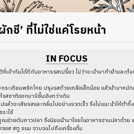
ักชี’ ที่ไม่ใช่แค่โรยหน้า
IN FOCUS
ติที่เข้ากันได้ดีกับอาหารรสเปรี้ยว ไม่ว่าจะนำมาทำยำและต
กระเทียมพริกไทย ปรุงรสด้วยเกลือเล็กน้อย แล้วนำมาหมักเน
รสชาติออกมามีชั้นเชิงกว่าเดิม
ไปแล้วจะเสียรสและกลิ่นไปอย่างรวดเร็ว จึงไม่แนะนำให้ตำทิ้งไว
รจะใช้
คุณช่วยดับคาวปลา จึงนิยมนำมาโรยในอาหารจานปลาด้วย และย
้ำซอส สตู ขนม จวบจนไปถึงเครื่องดื่ม