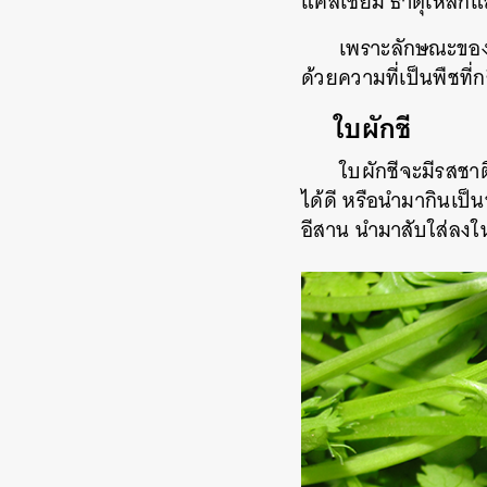
แคลเซียม
ธาตุเหล็กแ
เพราะลักษณะของใบ
ด้วยความที่เป็นพืชที
ใบผักชี
ใบผักชีจะมีรสชาติ
ได้ดี
หรือนำมากินเป็น
อีสาน
นำมาสับใส่ลงใน
ค้