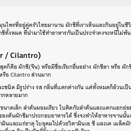
มุนไพรที่อยู่คู่ครัวไทยมานาน
ผักชีที่เราเห็นและกินอยู่ในช
กชีทั้งหมด
ที่นำมาใช้ทำอาหารกันเป็นประจำคงจะหนีไม่พ้นผ
r / Cilantro)
สุดก็คือ ผักชี
(
จีน
)
หรือมีชื่อเรียกอื่นอย่าง ผักชีลา
หรือ ผัก
หรือ
Cilantro
ส่วนมาก
ะชนิด มีรูปร่าง
รส
กลิ่นที่แตกต่างกัน
แต่ทั้งหมดก็ล้วนเป
หลากหลายมาก
กขนาดเล็ก
ลำต้นผอมเรียว
ใบติดกับลำต้นและแตกแยกย่
องต้นผักชีมาประกอบอาหารได้ ซึ่งจะทำให้อาหารจานนั้นสม
ตามินและแร่ธาตุ
ใบอุดมไปด้วยวิตามินเอ
ซี
และเค
เมล็ดผั