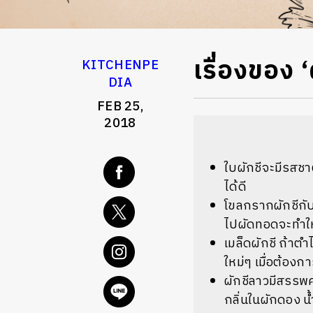
เรื่องของ ‘ผ
KITCHENPE
DIA
FEB 25,
2018
ใบผักชีจะมีรสชา
ได้ดี
โขลกรากผักชีกับ
ไปผัดทอดจะทำให้
เมล็ดผักชี ถ้าตำ
ใหม่ๆ เมื่อต้องกา
ผักชีลาวมีสรรพ
กลิ่นในผักดอง น