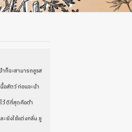
้มยำก็จะสามารถชูรส
ื้อสัตว์ ก่อนจะนำ
้ ดีที่สุดคือตำ
ังใช้แต่งกลิ่น ชู