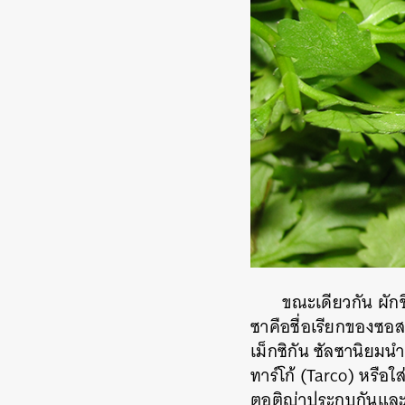
ขณะเดียวกัน
ผัก
ซาคือชื่อเรียกของซอ
เม็กซิกัน
ซัลซานิยมนำม
ทาร์โก้
(Tarco)
หรือใ
ตอติญ่าประกบกันแล