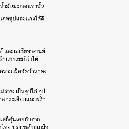
ะน้ำมันมะกอกเท่านั้น
ระเภทซุปและแกงได้ดี
้ และเอเชียอาคเนย์
ิกแกงเลยก็ว่าได้
บความเผ็ดจัดจ้านของ
ไม่ว่าจะเป็นซุปไก่
ซุป
ย่างกระเทียมและพริก
แต่ก็คุ้นเคยกับราก
ิกไทย
ปรุงรสด้วยเกลือ