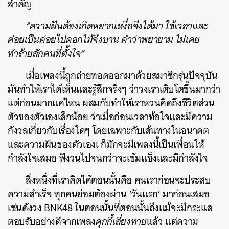
สำคัญ
“ความฝันต้องเกิดหยากเหงื่อจึงได้มา ใช้เวลาและ
ค่อยเป็นค่อยไปดอกไม้จึงบาน คำว่าพยายาม ไม่เคย
ทำร้ายสักคนที่ตั้งใจ”
เมื่อเพลงนี้ถูกถ่ายทอดออกมาด้วยสมาชิกรุ่นปัจจุบัน
มันทำให้เราได้เห็นและรู้สึกจริงๆ ว่าวงเราเติบโตขึ้นมากว่า
แต่ก่อนมากแค่ไหน ผสมกับทำให้เราหวนคิดถึงชีวิตส่วน
ตัวของตัวเองเล็กน้อย ว่าเมื่อก่อนเวลาท้อใจและมีความ
กังวลเกี่ยวกับเรื่องใดๆ โดยเฉพาะกับเส้นทางในอนาคต
และความฝันของตัวเองเ ก็มักจะมีเพลงนี้เป็นเพื่อนให้
กำลังใจเสมอ ฟังวนไปจนกว่าจะเข้มแข็งและมีกำลังใจ
สิ่งหนึ่งที่เราคิดได้ตอนนั้นคือ คนเราก่อนจะประสบ
ความสำเร็จ ทุกคนย่อมต้องผ่าน ‘วันแรก’ มาก่อนเสมอ
เช่นดังวง BNK48 ในตอนนั้นที่ตอนนั้นถึงแม้จะมีกระแส
ตอบรับอย่างดีจากเพลง
คุกกี้เสี่ยงทาย
แล้ว แต่ความ