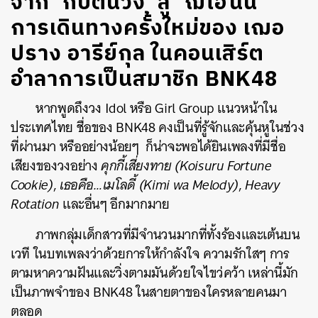
จาก ‘กัปตันวง’ สู่ ‘ฌิไฮนิน’
การเดินทางครั้งใหม่ของ เฌอ
ปราง อารีย์กุล ในคอนเสิร์ต
อำลาการเป็นสมาชิก BNK48
หากพูดถึงวง Idol หรือ Girl Group แนวหน้าใน
ประเทศไทย ชื่อของ BNK48 คงเป็นที่รู้จักและคุ้นหูในช่วง
ที่ผ่านมา หรืออย่างน้อยๆ ก็น่าจะพอได้ยินเพลงที่มีชื่อ
เสียงของวงอย่าง
คุกกี้เสี่ยงทาย (Koisuru Fortune
Cookie)
,
เธอคือ…เมโลดี้ (Kimi wa Melody)
,
Heavy
Rotation
และอื่นๆ อีกมากมาย
ภาพกลุ่มเด็กสาวที่มีจำนวนมากที่ทั้งร้องและเต้นบน
เวที ในบทเพลงว่าด้วยการให้กำลังใจ ความรักใสๆ การ
ตามหาความฝันและวิ่งตามมันด้วยใจไขว่คว้า เหล่านี้มัก
เป็นภาพจำของ BNK48 ในสายตาของใครหลายคนมา
ตลอด