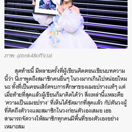
ภาพ: @bnk48official
สุดท้ายนี้ มีหลายครั้งที่ผู้เขียนคิดตอนเขียนบทความ
นี้ว่า นี่เราพูดถึงสมาชิกคนอื่นๆ ในวงมากเกินไปหน่อยไหม
นะ ทั้งที่เป็นคอนเสิร์ตจบการศึกษาของเฌอปรางแท้ๆ แต่
เมื่อท้ายที่สุดแล้วผู้เขียนก็มาคิดได้ว่า สิ่งเหล่านี้แหละคือ
‘ความเป็นเฌอปราง’ ที่เห็นได้ชัดมากที่สุดแล้ว กัปตันวงผู้
ที่คิดถึงตัววงและสมาชิกในวงก่อนตัวเองเสมอ เธอ
สามารถจัดวางให้สมาชิกทุกคนมีพื้นที่ของตัวเองอย่าง
เหมาะสม