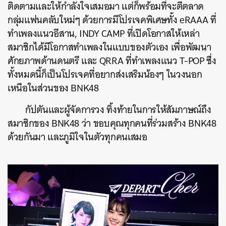
ติดตามและให้กำลังใจเสมอมา แต่ก็พร้อมที่จะตีตลาด
กลุ่มแฟนคลับใหม่ๆ ด้วยการมีโปรเจคพิเศษทั้ง eRAAA ที่
ทำเพลงแนวอีสาน, INDY CAMP ที่เปิดโอกาสให้เหล่า
สมาชิกได้มีโอกาสทำเพลงในแบบของตัวเอง เพื่อพัฒนา
ศักยภาพด้านดนตรี และ QRRA ที่ทำเพลงแนว T-POP ซึ่ง
ทั้งหมดนี้ก็เป็นโปรเจคที่อยากส่งเสริมน้องๆ ในวงนอก
เหนือในส่วนของ BNK48
กัปตันและผู้จัดการวง ทิ้งท้ายในการให้สัมภาษณ์ถึง
สมาชิกของ BNK48 ว่า ขอบคุณทุกคนที่ร่วมสร้าง BNK48
ด้วยกันมา และภูมิใจในตัวทุกคนเสมอ