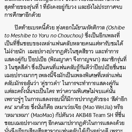
สุดท้ายของรุ่นที่ 1 ที่ยังคงอยู่กับวง และยังไม่ประกาศจบ
การศึกษาอีกด้วย
ปิดท้ายเบรคนี้ด้วย
ทุ่งดอกไม้ยามรัตติกาล (Oshibe
to Meshibe to Yoru no Chouchou)
ซึ่งเป็นอีกเพลงที่
เป็นที่ชื่นชอบของเหล่าแฟนคลับหลายคนแต่หารับชมได้
ไม่ง่ายนัก เฌอปรางปรากฏตัวในชุดสีขาว และทำการ
แสดงคู่กับ ป๊อปเป้อ (พิณญาดา จึงกาญจนา) สมาชิกรุ่นที่
3 ในชุดสีดำ ซึ่งเป็นคนที่แฟนคลับรู้กันดีว่าป๊อปเป้อชื่นชม
เฌอปรางมากๆ เพลงนี้จึงมักเป็นเพลงพิเศษที่เหล่าแฟน
คลับมักรอลุ้นว่า ‘คู่ขาวดำ’ ในการจะทำการแสดงคู่กัน
แต่ละครั้งนั้นจะเป็นใคร ทว่าความพิเศษไม่จบแค่นั้น
เพราะจู่ๆ ในการแสดงรอบนี้ก็มีการปรากฏตัวของ ‘สีดำอีก
คน’ มาด้วย ซึ่งนั่นก็คือ เหมาเว่ยเจีย (Mao WeiJia) หรือ
‘เหมาเหมา’ (MaoMao) กัปตันวง AKB48 Team SH ที่ชื่น
ชอบเฌอปรางมากๆ อีกคนมาปรากฏตัวในการแสดงด้วย
นั่นจึงเรียกเสียงฮือฮาจากแฟนคลับได้เป็นอย่างดี เพราะ