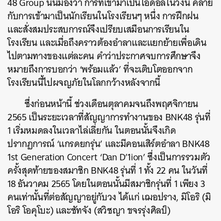
48 Group นั้นมองว่า การที่เข้ามาเป็นไอดอลในวงนี้ คล้าย
กับการเข้ามาเป็นนักเรียนในโรงเรียนๆ หนึ่ง การฝึกฝน
และสั่งสมประสบการณ์จึงเปรียบเสมือนการเรียนใน
โรงเรียน และเมื่อถึงคราวต้องอำลาและแยกย้ายเพื่อเดิน
ไปตามทางของแต่ละคน คำว่าประกาศจบการศึกษาจึง
หมายถึงการบอกว่า ‘พร้อมแล้ว’ ที่จะเติบโตออกจาก
โรงเรียนนี้ไปผจญภัยในโลกกว้างหลังจากนี้
ซึ่งก่อนหน้านี้ ช่วงเดือนตุลาคมจนถึงพฤศจิกายน
2565 เป็นระยะเวลาที่สัญญาการทำงานของ BNK48 รุ่นที่
1 เริ่มหมดลงในเวลาไล่เลี่ยกัน ในตอนนั้นจึงเกิด
ปรากฏการณ์ ‘แกรดยกรุ่น’ และมีคอนเสิร์ตอำลา BNK48
1st Generation Concert ‘Dan D’1ion’ ซึ่งเป็นการรวมตัว
ครั้งสุดท้ายของสมาชิก BNK48 รุ่นที่ 1 ทั้ง 22 คน ในวันที่
18 ธันวาคม 2565 โดยในตอนนั้นมีสมาชิกรุ่นที่ 1 เพียง 3
คนเท่านั้นที่ต่อสัญญาอยู่กับวง ได้แก่ เฌอปราง, มิโอริ (มิ
โอริ โอคุโบะ) และซัทจัง (สวิชญา ขจรรุ่งศิลป์)