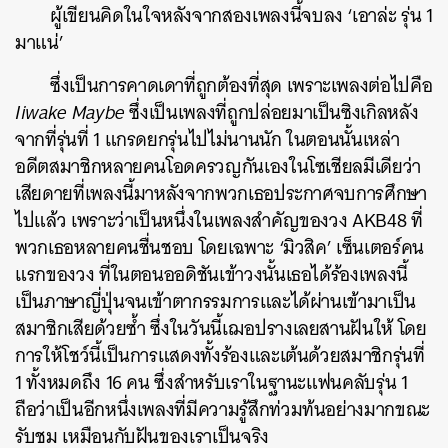
ผู้เขียนคิดในใจหลังจากสองเพลงนี้จบลง ‘เอาล่ะ รุ่น 1
มาแน่’
ซึ่งเป็นการคาดเดาที่ถูกต้องที่สุด เพราะเพลงต่อไปคือ
Iiwake Maybe
ซึ่งเป็นเพลงที่ถูกปล่อยมาเป็นซิงเกิลหลัง
จากที่รุ่นที่ 1 แกรดยกรุ่นไปไม่นานนัก ในตอนนั้นเหล่า
อดีตสมาชิกหลายคนโอดครวญกันเองในโซเชียลมีเดียว่า
เสียดายที่เพลงนี้มาหลังจากพวกเธอประกาศจบการศึกษา
ไปแล้ว เพราะว่าเป็นหนึ่งในเพลงสำคัญของวง AKB48 ที่
พวกเธอหลายคนชื่นชอบ โดยเฉพาะ ‘มิวสิค’ เซ็นเตอร์คน
แรกของวง ที่ในตอนออดิชันเข้าวงนั้นเธอได้ร้องเพลงนี้
เป็นภาษาญี่ปุ่นจนเข้าตากรรมการและได้ผ่านเข้ามาเป็น
สมาชิกเสียด้วยซ้ำ ซึ่งในวันนี้เฌอปรางเลยสานฝันให้ โดย
การให้โชว์นี้เป็นการแสดงทั้งร้องและเต้นด้วยสมาชิกรุ่นที่
1 ทั้งหมดถึง 16 คน ซึ่งสำหรับเราในฐานะแฟนคลับรุ่น 1
ถือว่าเป็นอีกหนึ่งเพลงที่มีความรู้สึกท่วมท้นอย่างมากขณะ
รับชม เหมือนกับฝันของเราเป็นจริง