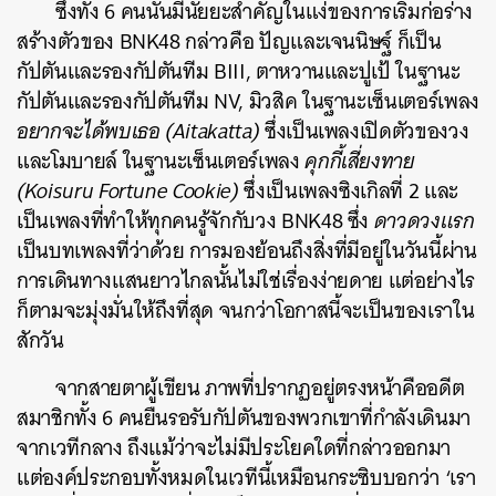
ซึ่งทั้ง 6 คนนั้นมีนัยยะสำคัญในแง่ของการเริ่มก่อร่าง
สร้างตัวของ BNK48 กล่าวคือ ปัญและเจนนิษฐ์ ก็เป็น
กัปตันและรองกัปตันทีม BIII, ตาหวานและปูเป้ ในฐานะ
กัปตันและรองกัปตันทีม NV, มิวสิค ในฐานะเซ็นเตอร์เพลง
อยากจะได้พบเธอ (Aitakatta)
ซึ่งเป็นเพลงเปิดตัวของวง
และโมบายล์ ในฐานะเซ็นเตอร์เพลง
คุกกี้เสี่ยงทาย
(Koisuru Fortune Cookie)
ซึ่งเป็นเพลงซิงเกิลที่ 2 และ
เป็นเพลงที่ทำให้ทุกคนรู้จักกับวง BNK48 ซึ่ง
ดาวดวงแรก
เป็นบทเพลงที่ว่าด้วย การมองย้อนถึงสิ่งที่มีอยู่ในวันนี้ผ่าน
การเดินทางแสนยาวไกลนั้นไม่ใช่เรื่องง่ายดาย แต่อย่างไร
ก็ตามจะมุ่งมั่นให้ถึงที่สุด จนกว่าโอกาสนี้จะเป็นของเราใน
สักวัน
จากสายตาผู้เขียน ภาพที่ปรากฏอยู่ตรงหน้าคืออดีต
สมาชิกทั้ง 6 คนยืนรอรับกัปตันของพวกเขาที่กำลังเดินมา
จากเวทีกลาง ถึงแม้ว่าจะไม่มีประโยคใดที่กล่าวออกมา
แต่องค์ประกอบทั้งหมดในเวทีนี้เหมือนกระซิบบอกว่า ‘เรา