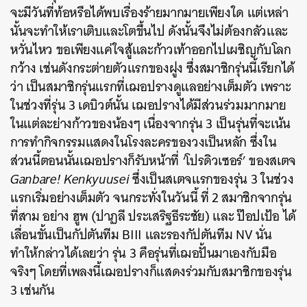
จะมีวันที่ท้อหรือได้พบเรื่องร้ายมากมายเพียงใด แต่เหล่า
นั้นจะทำให้เราเติบและโตขึ้นไป ดังนั้นจึงไม่ต้องกลัวและ
หวั่นไหว ขอเพียงแค่ใจสู้และก้าวเท้าออกไปเผชิญกับโลก
กว้าง เช่นดังกระต่ายตัวแรกของฝูง ซึ่งสมาชิกรุ่นนี้เรียกได้
ว่า เป็นสมาชิกรุ่นแรกที่เฌอปรางดูแลอย่างเต็มตัว เพราะ
ในช่วงที่รุ่น 3 เดบิวต์นั้น เฌอปรางได้มีส่วนร่วมมากมาย
ในแต่ละย่างก้าวของน้องๆ เนื่องจากรุ่น 3 เป็นรุ่นที่จะเน้น
การทำกิจกรรมแสดงในโรงละครของวงเป็นหลัก ซึ่งใน
ส่วนนี้ตอนนั้นเฌอปรางก็รับหน้าที่ ‘โปรดิวเซอร์’ ของสเตจ
Ganbare! Kenkyuusei
ซึ่งเป็นสเตจแรกของรุ่น 3 ในช่วง
แรกเริ่มอย่างเต็มตัว จนกระทั่งในวันนี้ ที่ 2 สมาชิกจากรุ่น
ที่สาม อย่าง ฮูพ (ปาฏลี ประเสริฐธีระชัย) และ ป๊อปเป้อ ได้
เลื่อนขั้นเป็นกัปตันทีม BIII และรองกัปตันทีม NV นั่น
ทำให้กล่าวได้เลยว่า รุ่น 3 คือรุ่นที่เฌอปั้นมาเองกับมือ
จริงๆ โดยที่เพลงนี้เฌอปรางก็แสดงร่วมกับสมาชิกของรุ่น
3 เช่นกัน