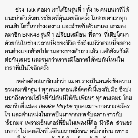
ช่วง Talk ต่อมา เราได้ยินรุ่นที่ 1 ทั้ง 16 คนบนเวทีได้
แนะนำตัวด้วยประโยคที่คุ้นเคยอีกครั้ง ในสายตาเราทุก
คนเติบโตขึ้นอย่างงดงาม และสำหรับตัวเราเอง เรามอง
สมาชิก BNK48 รุ่นที่ 1 เปรียบเสมือน ‘พี่สาว’ ที่เติบโตมา
ด้วยกันในช่วงเวลาหนึ่งของชีวิต ซึ่งถึงแม้ว่าตอนนี้จะต่าง
คนต่างแยกย้ายไปตามทางของตัวเองแล้ว แต่ก็ยังหวังดี
ต่อกันเสมอ และจนกว่าเราจะมีโอกาสได้พบกันใหม่ใน
เวลาที่เป็นใจอีกครั้ง
เหล่าอดีตสมาชิกเล่าว่า เฌอปรางเป็นคนส่งข้อความ
ชวนสมาชิกรุ่น 1 ทุกคนมาคอนเสิร์ตครั้งนี้เองกับมือ ซึ่งบ่ง
บอกถึงความใส่ใจที่กัปตันมีให้กับเพื่อนๆ ทุกคนเสมอ โดย
สมาชิกที่แสดง
Iiwake Maybe
ทุกคนมาจากความสมัคร
ใจ และตำแหน่งในการยืนมาจากการจับฉลาก ราวกับ
‘ล็อกมง’ เพราะเซ็นเตอร์ที่ยืนในเพลงนี้คือ ‘มิวสิค’ ส่วนอร
บอกว่าไม่เคยดีใจที่ได้ยืนแถวหลังขนาดนี้มาก่อน เพราะ