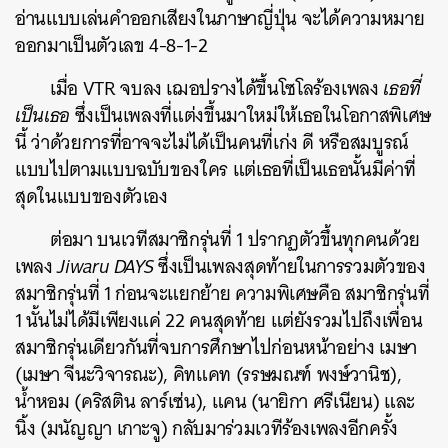
อ่านแบบเล่นคำออกเสียงในภาษาญี่ปุ่น จะได้ความหมาย
ออกมาเป็นตัวเลข 4-8-1-2
เมื่อ VTR จบลง เฌอปรางได้ขึ้นโซโลร้องเพลง
เธอที่
เป็นเธอ
ซึ่งเป็นเพลงที่แต่งขึ้นมาใหม่ให้เธอในโอกาสพิเศษ
นี้ ว่าด้วยการที่อาจจะไม่ได้เป็นคนที่เก่ง ดี หรือสมบูรณ์
แบบไปตามแบบฉบับของใคร แต่เธอที่เป็นเธอนั้นมีค่าที่
สุดในแบบของตัวเอง
ต่อมา บนเวทีสมาชิกรุ่นที่ 1 ปรากฏตัวขึ้นทุกคนด้วย
เพลง
Jiwaru DAYS
ซึ่งเป็นเพลงสุดท้ายในการรวมตัวของ
สมาชิกรุ่นที่ 1 ก่อนจะแยกย้าย ความพิเศษคือ สมาชิกรุ่นที่
1 นั้นไม่ได้มีเพียงแค่ 22 คนสุดท้าย แต่ยังรวมไปถึงเพื่อน
สมาชิกรุ่นเดียวกันที่จบการศึกษาไปก่อนหน้าอย่าง เมษา
(เมษา จีนะวิจารณะ), คิทแคท (รรษมณฑ์ พงษ์วานิช),
น้ำหอม (คริสติน ลาร์เซ่น), แคน (นายิกา ศรีเนียน) และ
นิ้ง (มนัญญา เกาะจู) กลับมาร่วมเวทีร้องเพลงอีกครั้ง