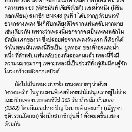
กลางเพลง อร (พัศชนันท์ เจียจิรโชติ) และน้ำหนึ่ง (มิลิน
SHARE
TWEET
LINE
EMAIL
ดอกเทียน) สมาชิก BNK48 รุ่นที่ 1 ได้ปรากฏตัวบนเวที
ช่วงกลางเพลง ซึ่งก็เรียกเสียงดีใจจากแฟนคลับมากมาย
เช่นเดียวกัน เพราะว่าเพลงนี้นอกจากจะเป็นเพลงหลักใน
อัลบั้มแรกของวง ซึ่งปล่อยต่อจากเพลงวันแรก ก็เรียกได้
ว่าในตอนนั้นเพลงนี้ถือเป็น ‘ยุคทอง’ ของทั้งอรและน้ำ
หนึ่ง ที่สำหรับแฟนคลับของทั้งสองคนแล้ว เพลงนี้จึงมี
ความหมายมากๆ เพราะเพลงนี้เป็นช่วงที่ทั้งคู่เริ่มมีคนรู้จัก
ในวงกว้างหลังจากเดบิวต์
ถัดไปเป็นเพลง
สายซับ
เพลงสบายๆ ว่าด้วย
‘ครอบครัว’ ในฐานะคนพิเศษที่คอยสนับสนุนเราอยู่ไม่ห่าง
และเป็นเพลงประกอบซีรีส์
365 วัน บ้านฉัน บ้านเธอ
(2562)
โดยมีเฌอปราง ปัญ โมบายล์ และแก้ว (ณัฐรุจา
ชุติวรรณโสภณ) ซึ่งเป็นสมาชิกรุ่นที่ 1 ทั้งหมดขึ้นแสดง
ด้วยกัน