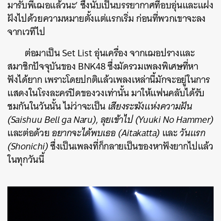
มารับพี่เฌอแล้วนะ’ ซึ่งนับเป็นบรรยากาศที่อบอุ่นและแฝง
ฝังไปด้วยความหมายตั้งแต่แรกเริ่ม ก่อนที่พวกเขาจะลง
จากเวทีไป
ต่อมาเป็น Set List อุ่นเครื่อง จากเฌอปรางและ
สมาชิกปัจจุบันของ BNK48 ซึ่งมัดรวมเพลงพิเศษที่หา
ฟังได้ยาก เพราะโดยปกติแล้วเพลงเหล่านี้มักจะอยู่ในการ
แสดงในโรงละครปิดของวงเท่านั้น มาให้แฟนคลับได้รับ
ชมกันในวันนั้น ไม่ว่าจะเป็น
เสียงระฆังแห่งความฝัน
(Saishuu Bell ga Naru)
,
ลุยเข้าไป (Yuuki No Hammer)
และต่อด้วย
อยากจะได้พบเธอ (Aitakatta)
และ
วันแรก
(Shonichi)
ซึ่งเป็นเพลงที่ก็กลายเป็นของหาฟังยากไปแล้ว
ในทุกวันนี้