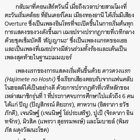
กลับมาที่คอนเสิร์ตวันนี้ เมื่อถึงเวลาบ่ายสามโมงที่
ตะวันเริ่มคล้อย ที่ธันเดอร์โดม เมืองทองธานี ได้เริ่มมีเสียง
Overture ซึ่งเป็นเพลงอินโทรที่จะเปิดขึ้นในการเริ่มต้นทุก
การแสดงของวงดังขึ้นมา เฌอปรางปรากฏกายที่เวทีกลาง
ด้วยชุดเซ็มบัตสึ
‘สัญญานะ’
ซึ่งเป็นเพลงแกรดของเธอ
และเป็นเพลงที่เฌอปรางมีส่วนร่วมทั้งร้องและเต้นเป็น
เพลงสุดท้ายในฐานะเมมเบอร์
เพลงแรกของการแสดงเริ่มต้นขึ้นด้วย
ดาวดวงแรก
(Hajimete no Hoshi)
ซึ่งเรียกเสียงตอบรับจากแฟนคลับ
ในฮอลล์ได้เป็นอย่างดี ด้วยการปรากฏตัวที่เวทีหลักของ
เหล่าสมาชิกรุ่นที่ 1 ที่ประกาศจบการศึกษาไปแล้วถึง 6 คน
ได้แก่ ปัญ (ปัญสิกรณ์ ติยะกร), ตาหวาน (อิสราภา ธวัช
ภักดี), เจนนิษฐ์ (เจนนิษฐ์ โอ่ประเสริฐ), ปูเป้ (จิรดาภา อิน
ทจักร), มิวสิค (แพรวา สุธรรมพงษ์) และโมบายล์ (พิมร
ภัส ผดุงวัฒนะโชค)