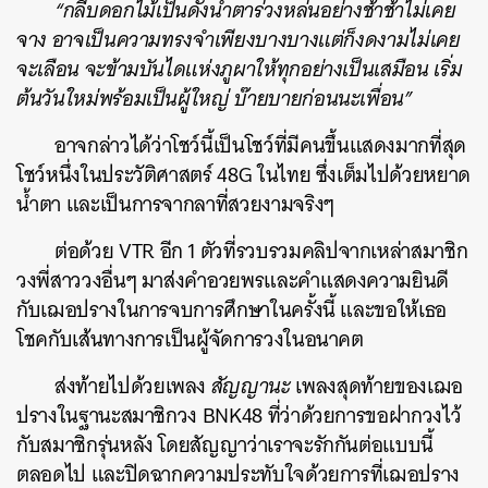
“กลีบดอกไม้เป็นดั่งน้ำตาร่วงหล่นอย่างช้าช้าไม่เคย
จาง อาจเป็นความทรงจำเพียงบางบางแต่ก็งดงามไม่เคย
จะเลือน จะข้ามบันไดแห่งภูผาให้ทุกอย่างเป็นเสมือน เริ่ม
ต้นวันใหม่พร้อมเป็นผู้ใหญ่ บ๊ายบายก่อนนะเพื่อน”
อาจกล่าวได้ว่าโชว์นี้เป็นโชว์ที่มีคนขึ้นแสดงมากที่สุด
โชว์หนึ่งในประวัติศาสตร์ 48G ในไทย ซึ่งเต็มไปด้วยหยาด
น้ำตา และเป็นการจากลาที่สวยงามจริงๆ
ต่อด้วย VTR อีก 1 ตัวที่รวบรวมคลิปจากเหล่าสมาชิก
วงพี่สาววงอื่นๆ มาส่งคำอวยพรและคำแสดงความยินดี
กับเฌอปรางในการจบการศึกษาในครั้งนี้ และขอให้เธอ
โชคกับเส้นทางการเป็นผู้จัดการวงในอนาคต
ส่งท้ายไปด้วยเพลง
สัญญานะ
เพลงสุดท้ายของเฌอ
ปรางในฐานะสมาชิกวง BNK48 ที่ว่าด้วยการขอฝากวงไว้
กับสมาชิกรุ่นหลัง โดยสัญญาว่าเราจะรักกันต่อแบบนี้
ตลอดไป และปิดฉากความประทับใจด้วยการที่เฌอปราง