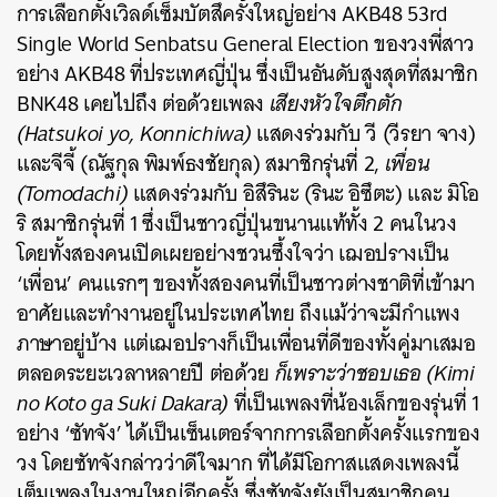
การเลือกตั้งเวิลด์เซ็มบัตสึครั้งใหญ่อย่าง AKB48 53rd
Single World Senbatsu General Election ของวงพี่สาว
อย่าง AKB48 ที่ประเทศญี่ปุ่น ซึ่งเป็นอันดับสูงสุดที่สมาชิก
BNK48 เคยไปถึง ต่อด้วยเพลง
เสียงหัวใจตึกตัก
(Hatsukoi yo, Konnichiwa)
แสดงร่วมกับ วี (วีรยา จาง)
และจีจี้ (ณัฐกุล พิมพ์ธงชัยกุล) สมาชิกรุ่นที่ 2,
เพื่อน
(Tomodachi)
แสดงร่วมกับ อิสึรินะ (รินะ อิซึตะ) และ มิโอ
ริ สมาชิกรุ่นที่ 1 ซึ่งเป็นชาวญี่ปุ่นขนานแท้ทั้ง 2 คนในวง
โดยทั้งสองคนเปิดเผยอย่างชวนซึ้งใจว่า เฌอปรางเป็น
‘เพื่อน’ คนแรกๆ ของทั้งสองคนที่เป็นชาวต่างชาติที่เข้ามา
อาศัยและทำงานอยู่ในประเทศไทย ถึงแม้ว่าจะมีกำแพง
ภาษาอยู่บ้าง แต่เฌอปรางก็เป็นเพื่อนที่ดีของทั้งคู่มาเสมอ
ตลอดระยะเวลาหลายปี ต่อด้วย
ก็เพราะว่าชอบเธอ (Kimi
no Koto ga Suki Dakara)
ที่เป็นเพลงที่น้องเล็กของรุ่นที่ 1
อย่าง ‘ซัทจัง’ ได้เป็นเซ็นเตอร์จากการเลือกตั้งครั้งแรกของ
วง โดยซัทจังกล่าวว่าดีใจมาก ที่ได้มีโอกาสแสดงเพลงนี้
เต็มเพลงในงานใหญ่อีกครั้ง ซึ่งซัทจังยังเป็นสมาชิกคน