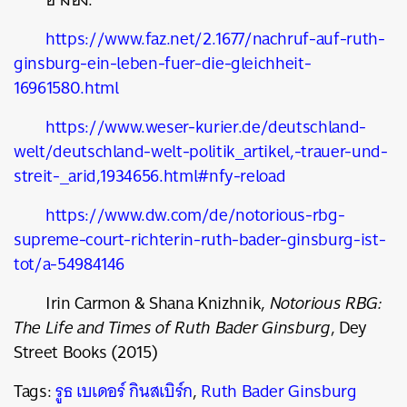
https://www.faz.net/2.1677/nachruf-auf-ruth-
ginsburg-ein-leben-fuer-die-gleichheit-
16961580.html
https://www.weser-kurier.de/deutschland-
welt/deutschland-welt-politik_artikel,-trauer-und-
streit-_arid,1934656.html#nfy-reload
https://www.dw.com/de/notorious-rbg-
supreme-court-richterin-ruth-bader-ginsburg-ist-
tot/a-54984146
Irin Carmon & Shana Knizhnik,
Notorious RBG:
The Life and Times of Ruth Bader Ginsburg
, Dey
Street Books (2015)
Tags:
รูธ เบเดอร์ กินสเบิร์ก
,
Ruth Bader Ginsburg