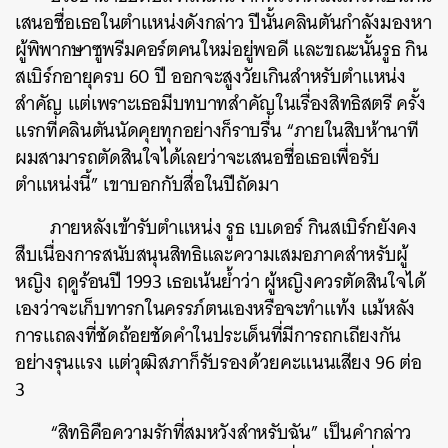
เสนอชื่อเธอในตำแหน่งดังกล่าว
ปีนั้นคลินตันกำลังมองหา
ผู้พิพากษาซูพรีมคอร์ตคนใหม่อยู่พอดี
และขณะนั้นรูธ
กิน
สเบิร์กอายุครบ
60
ปี
ออกจะสูงวัยเกินสำหรับตำแหน่ง
สำคัญ
แต่เพราะเธอมีบทบาทสำคัญในเรื่องสิทธิสตรี
ครั้ง
แรกที่คลินตันนัดคุยทุกอย่างก็ราบรื่น
“
ภายในสิบห้านาที
ผมสามารถตัดสินใจได้เลยว่าจะเสนอชื่อเธอเพื่อรับ
ตำแหน่งนี้
”
เขาบอกกับสื่อในปีถัดมา
ภายหลังเข้ารับตำแหน่ง
รูธ
เบเดอร์
กินสเบิร์กยังคง
สืบเนื่องการสนับสนุนสิทธิและความเสมอภาคสำหรับผู้
หญิง
ฤดูร้อนปี
1993
เธอเน้นย้ำว่า
ผู้หญิงควรตัดสินใจได้
เองว่าจะเก็บทารกในครรภ์ตนเองหรือจะทำแท้ง
แม้หลัง
การแถลงที่ชัดถ้อยชัดคำในประเด็นที่มีการถกเถียงกัน
อย่างรุนแรง
แต่วุฒิสภาก็รับรองด้วยคะแนนเสียง
96
ต่อ
3
“
สิทธิคือความรักที่สมหวังสำหรับฉัน
”
เป็นคำกล่าว