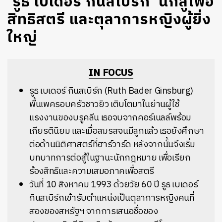
‘รูธ เบเดอร์ กินสเบิร์ก’ นักสู้เพื่อ
สิทธิสตรี และตุลาการหญิงผู้ยิ่ง
ใหญ่
IN FOCUS
รูธ
เบเดอร์
กินสเบิร์ก
(Ruth Bader Ginsburg)
พื้นเพครอบครัวชาวยิว
เติบโตมาในย่านผู้ใช้
แรงงานของบรูคลีน
เธอจบจากคอร์เนลล์พร้อม
เกียรตินิยม
และเมื่อสมรสจนมีลูกแล้ว
เธอยังศึกษา
ต่อด้านนิติศาสตร์ที่ฮาร์วาร์ด
หลังจากนั้นจึงเริ่ม
บทบาทการต่อสู้ในฐานะนักกฎหมาย
เพื่อเรียก
ร้องสิทธิและความเสมอภาคเพื่อสตรี
วันที่ 10 สิงหาคม 1993 ด้วยวัย 60 ปี รูธ เบเดอร์
กินสเบิร์กเข้ารับตำแหน่งเป็นตุลาการหญิงคนที่
สองของสหรัฐฯ จากการเสนอชื่อของ