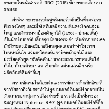
ของเธอในหนังสารคดี
‘RBG’ (2018)
ที่ถ่ายทอดเรื่องราว
ของเธอ
คำพิพากษาของรูธในซูพรีมคอร์ตมักเป็นที่จดจ่อรอ
ฟังของใครๆ
และเมื่อใดที่เธอมีความเห็นตรงใจคนส่วน
ใหญ่
เธอมักสวมจาบ็อตผ้าลูกไม้
(Jabot –
ปกคอเสื้อ
)
เป็นนัยบ่งบอกทับเสื้อครุย
โดยเฉพาะคำ
‘
คัดค้าน
’
ของเธอ
มักมีรายละเอียดอธิบายถึงเหตุผลเสมอว่าทำไม
ภาพ
ใบหน้ามั่นใจ
แว่นตาโดดเด่น
จาบ็อตผ้าลูกไม้
และ
ประโยคคำพูด
“
ฉันคัดค้าน
”
ของเธอสามารถพบเห็นได้
ทั่วไป
ทั้งบนถ้วยกาแฟ
เข็มกลัด
แผ่นแม่เหล็ก
หรือ
ผลิตภัณฑ์สินค้าอื่นๆ
ความชัดเจนในถ้อยคำและการจัดการด้านสิทธิสตรี
จากวัยสาวถึงวัยชราทำให้
รูธ
เบเดอร์
กินสเบิร์กกลายเป็น
ตัวแทนของกลุ่มการเมืองฝ่ายซ้าย
รวมถึงเป็นที่มาของ
สมญานาม
‘Notorious RBG’ (
รูธ
เบเดอร์
กินสเบิร์กที่อื้อ