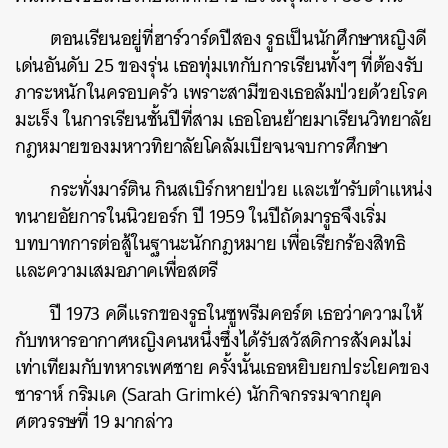
ตอนเรียนอยู่ที่ฮาร์วาร์ดปีสอง
รูธเป็นนักศึกษาหญิงดี
เด่นอันดับ
25
ของรุ่น
เธอทุ่มเทกับการเรียนทั้งๆ
ที่ต้องรับ
ภาระหนักในครอบครัว
เพราะสามีของเธอล้มป่วยด้วยโรค
มะเร็ง
ในการเรียนชั้นปีที่สาม
เธอโอนย้ายมาเรียนวิทยาลัย
กฎหมายของมหาวทิยาลัยโคลัมเบียจนจบการศึกษา
กระทั่งมาร์ติน
กินสเบิร์กหายป่วย
และเข้ารับตำแหน่ง
ทนายอัยการในนิวยอร์ก
ปี
1959
ในปีถัดมารูธจึงเริ่ม
บทบาทการต่อสู้ในฐานะนักกฎหมาย
เพื่อเรียกร้องสิทธิ
และความเสมอภาคเพื่อสตรี
ปี
1973
คดีแรกของรูธในซูพรีมคอร์ต
เธอว่าความให้
กับทหารอากาศหญิงคนหนึ่งซึ่งได้รับสวัสดิการสังคมไม่
เท่าเทียมกับทหารเพศชาย
ครั้งนั้นเธอหยิบยกประโยคของ
ซาราห์
กริมเค
(Sarah Grimké)
นักกิจกรรมจากยุค
ศตวรรษที่
19
มากล่าว