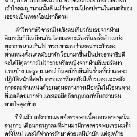
ฉาว
)
ล้อตามชื่อของแรปเปอร์
Notorious BIG
เธอเองก็
เข้าใจสมญานามนั้นดี
แม้ว่าความโปรดปรานในดนตรีของ
เธอจะเป็นเพลงโอเปราก็ตาม
คำวิพากษ์วิจารณ์ในเชิงลบเกี่ยวกับเธอจากฝ่าย
ลิเบอรัลก็มีเหมือนกัน
โดยเฉพาะเรื่องที่เธอรั้งตำแหน่ง
ตุลาการนานเกินไป
พวกเขามองว่าเธอน่าจะก้าวลง
ตำแหน่งตั้งแต่สมัยบารัก
โอบามาขึ้นเป็นประธานาธิบดี
จะได้มีตุลาการไม่ว่าชายหรือหญิงจากฝ่ายลิเบอรัลมา
แทนบ้าง
แต่รูธ
เบเดอร์
กินสเบิร์กยืนยันซ้ำครั้งว่าเธอจะ
ปฏิบัติหน้าที่ต่อไปตราบเท่าที่เธอยังมีเรี่ยวแรงและพลัง
การสละตำแหน่งด้วยเหตุผลทางการเมืองนั้นไม่ใช่หนทาง
ที่เธอคิดอยากทำ
และเธอยึดถือกฎเกณฑ์นั้นตราบลม
หายใจสุดท้าย
ปีที่แล้ว
หลังจากแพทย์ตรวจพบเนื้องอกหลายจุดใน
ร่างกาย
เดือนกรกฎาคมที่ผ่านมามีการตรวจพบเจอมะเร็ง
ครั้งใหม่
และได้ทำการรักษาด้วยเคมีบำบัด
แต่สุดท้าย