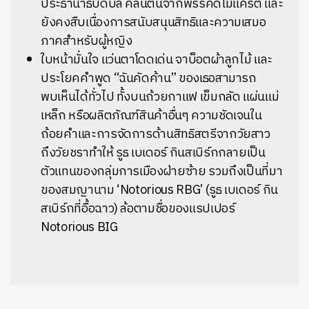
ประธานาธิบดีบิล คลินตันจากพรรคดีโมแครต และ
ยังคงสืบเนื่องการสนับสนุนสิทธิและความเสมอ
ภาคสำหรับผู้หญิง
ใบหน้ามั่นใจ แว่นตาโดดเด่น จาบ็อตผ้าลูกไม้ และ
ประโยคคำพูด “ฉันคัดค้าน” ของเธอสามารถ
พบเห็นได้ทั่วไป ทั้งบนถ้วยกาแฟ เข็มกลัด แผ่นแม่
เหล็ก หรือผลิตภัณฑ์สินค้าอื่นๆ ความชัดเจนใน
ถ้อยคำและการจัดการด้านสิทธิสตรีจากวัยสาว
ถึงวัยชราทำให้ รูธ เบเดอร์ กินสเบิร์กกลายเป็น
ตัวแทนของกลุ่มการเมืองฝ่ายซ้าย รวมถึงเป็นที่มา
ของสมญานาม ‘Notorious RBG’ (รูธ เบเดอร์ กิน
สเบิร์กที่อื้อฉาว) ล้อตามชื่อของแรปเปอร์
Notorious BIG