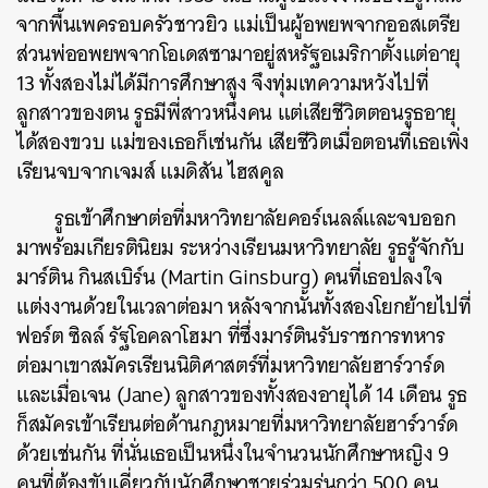
จากพื้นเพครอบครัวชาวยิว
แม่เป็นผู้อพยพจากออสเตรีย
ส่วนพ่ออพยพจากโอเดสซามาอยู่สหรัฐอเมริกาตั้งแต่อายุ
13
ทั้งสองไม่ได้มีการศึกษาสูง
จึงทุ่มเทความหวังไปที่
ลูกสาวของตน
รูธมีพี่สาวหนึ่งคน
แต่เสียชีวิตตอนรูธอายุ
ได้สองขวบ
แม่ของเธอก็เช่นกัน
เสียชีวิตเมื่อตอนที่เธอเพิ่ง
เรียนจบจากเจมส์
แมดิสัน
ไฮสคูล
รูธเข้าศึกษาต่อที่มหาวิทยาลัยคอร์เนลล์และจบออก
มาพร้อมเกียรตินิยม
ระหว่างเรียนมหาวิทยาลัย
รูธรู้จักกับ
มาร์ติน
กินสเบิร์น
(Martin Ginsburg)
คนที่เธอปลงใจ
แต่งงานด้วยในเวลาต่อมา
หลังจากนั้นทั้งสองโยกย้ายไปที่
ฟอร์ต
ซิลล์
รัฐโอคลาโฮมา
ที่ซึ่งมาร์ตินรับราชการทหาร
ต่อมาเขาสมัครเรียนนิติศาสตร์ที่มหาวิทยาลัยฮาร์วาร์ด
และเมื่อเจน
(Jane)
ลูกสาวของทั้งสองอายุได้
14
เดือน
รูธ
ก็สมัครเข้าเรียนต่อด้านกฎหมายที่มหาวิทยาลัยฮาร์วาร์ด
ด้วยเช่นกัน
ที่นั่นเธอเป็นหนึ่งในจำนวนนักศึกษาหญิง
9
คนที่ต้องขับเคี่ยวกับนักศึกษาชายร่วมรุ่นกว่า
500
คน