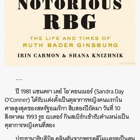
…..
ปี
1981
แซนดรา
เดย์
โอ
’
คอนเนอร์
(Sandra Day
O’Conner)
ได้รับแต่งตั้งเป็นตุลาการหญิงคนแรกใน
ศาลสูงสุดของสหรัฐอเมริกา
สิบสองปีถัดมา
วันที่
10
สิงหาคม
1993
รูธ
เบเดอร์
กินสเบิร์กเข้ารับตำแหน่งเป็น
ตุลาการหญิงคนที่สอง
ค้นหา
ประธานาธิบดีบิล
คลินตันจากพรรคดีโมแครตเป็นคน
SHARE
TWEET
LINE
EMAIL