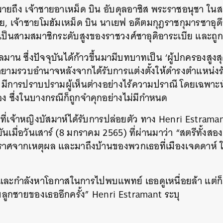
ายถึง เจ้าชายอาเหม็ด บิน อับดุลอาซิส พระราชอนุชา ในส
ย, เจ้าชายโมฮัมเหม็ด บิน นาเยฟ อดีตมกุฎราชกุมารซาอุด
เป็นสามสมาชิกระดับสูงของราชวงศ์ซาอุดิอาระเบีย และถูกกั
ัลมาน ซึ่งปัจจุบันได้ก้าวขึ้นมามีบทบาทเป็น ‘ผู้ปกครองสู
นหา
ยายามรวบอำนาจหลังจากได้รับการแต่งตั้งให้ดำรงตำแหน่ง
SHARE
TWEET
LINE
EMAIL
ีย มีการปราบปรามผู้เห็นต่างอย่างไร้ความปราณี โดยเฉพาะน
ง ซึ่งในบางกรณีก็ถูกจำคุกอย่างไม่มีกำหนด
ากที่เจ้าหญิงบัสมาห์ได้รับการปล่อยตัว ทาง Henri Estram
นเมื่อวันเสาร์ (8 มกราคม 2565) ที่ผ่านมาว่า “สตรีทั้งส
ราศจากเหตุผล และมาถึงบ้านของพวกเธอที่เมืองเจดดาห์ ใน
ละกำลังหาโอกาสในการไปพบแพทย์ เธอดูเหนื่อยล้า แต่ก็มีกำ
ับลูกชายของเธออีกครั้ง” Henri Estramant ระบุ