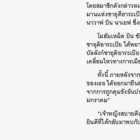
โดยสมาชิกดังกล่าวหม
มานแห่งซาอุดีอาระเบี
นาวาฟ บิน นาเยฟ ซึ่ง
โมฮัมเหม็ด บิน ซ
ค้
ซาอุดิอาระเบีย ได้พ
บัลลังก์ซาอุดิอาระเบ
เคลื่อนไหวทางการเมือ
ทั้งนี้ ภายหลังจ
ของเธอ ได้ออกมายืนยั
จากการถูกคุมขังอันป
มกราคม”
“เจ้าหญิงสบายดีแ
ยินดีที่ได้กลับมาพบก