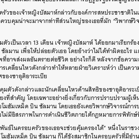
ครัวของเจ้าหญิงบัสมาห์กล่าวกับองค์การสหประชาชาติใ
ูกควบคุมน่าจะมาจากท่าทีส่วนใหญ่ของเธอที่มัก “วิพากษ์ว
ตัวเป็นเวลา 13 เดือน เจ้าหญิงบัสมาห์ ได้ออกมาเรียกร้อง
ซัลมาน เพื่อให้ปล่อยตัวเธอ โดยอ้างว่าไม่ได้ทำผิดอะไร แ
ี่อาจส่งผลอันตรายต่อชีวิต อย่างไรก็ดี หลังจากข้อความ
 การเคลื่อนไหวดังกล่าวทำให้หลายฝ่ายวิเคราะห์ว่า เป็
ทศของซาอุดิอาระเบีย
คุมตัวดังกล่าวและนักเคลื่อนไหวด้านสิทธิของซาอุดิอาระเบ
ยงที่สำคัญ โดยเฉพาะอย่างยิ่งเกี่ยวกับการปราบปรามผู้เ
โมฮัมเหม็ด บิน ซัลมาน โดยเธอยังเคยวิพากษ์วิจารณ์การป
ทบไม่มีอิสรภาพในการดำเนินชีวิตภายใต้กฎหมายการพิทักษ์
มพันธ์ในครอบครัวของเธอจะช่วยคุ้มครองได้” หนึ่งในราชวง
แต่ โมฮัมเหม็ด บิน ซัลมาน ก็ได้ขังสมาชิกในครอบครัวที่มีอำน