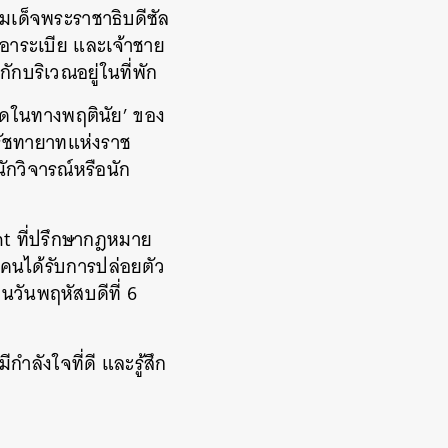
มเด็จพระราชาธิบดีซัล
ีอาระเบีย และเจ้าชาย
กบริเวณอยู่ในที่พัก
งสุดในทางพฤตินัย’ ของ
รัชทายาทแห่งราช
ักวิจารณ์หรือนัก
ant ที่ปรึกษากฎหมาย
องคนได้รับการปล่อยตัว
วันพฤหัสบดีที่ 6
ลังใจที่ดี และรู้สึก