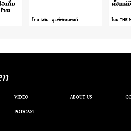
ไอเท็ม
ตั้งแต่
กบ้าน
โดย ธิติมา อุรพีพัฒนพงศ์
โดย THE
en
VIDEO
ABOUT US
C
PODCAST