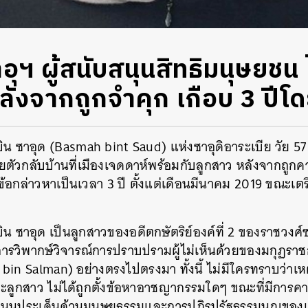
อุฯ ผู้สนับสนุนสิทธิมนุษยชน 
ลังจากถูกจำคุก เกือบ 3 ปีโด
บิน ซาอุด (Basmah bint Saud) แห่งซาอุดิอาระเบีย วัย 57 
ยตัวกลับบ้านที่เมืองเจดดาห์พร้อมกับลูกสาว หลังจากถูกค
งข้อกล่าวหาเป็นเวลา 3 ปี ตั้งแต่เดือนมีนาคม 2019 ขณะเ
บิน ซาอุด เป็นลูกสาวของอดีตกษัตริย์องค์ที่ 2 ของราชวงศ
การวิพากษ์วิจารณ์การปราบปรามผู้ไม่เห็นด้วยของมกุฏราช
n Salman) อย่างตรงไปตรงมา ทั้งนี้ ไม่มีใครทราบว่าเห
และลูกสาว ไม่ได้ถูกตั้งข้อหาอาชญากรรมใดๆ ขณะที่มีการค
บสนุนประเด็นด้านมนุษยธรรมและการปฏิรูปรัฐธรรมนูญของ