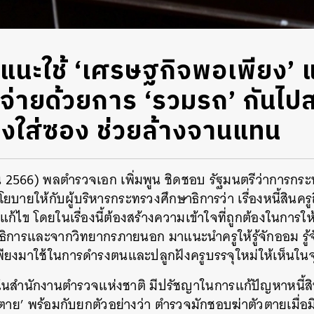
นะใช้ ‘เศรษฐกิจพอเพียง’ แก
้จ่ายด้วยการ ‘รวมรถ’ กันไ
้องใส่ซอง ช่วยล้างจานแทน
ยน 2566) พลตำรวจเอก เพิ่มพูน ชิดชอบ รัฐมนตรีว่าการกร
ายให้กับผู้บริหารกระทรวงศึกษาธิการว่า เรื่องหนี้สินครู
แก้ไข โดยในเรื่องนี้ต้องสร้างความเข้าใจที่ถูกต้องในการให้
การและจากวิทยากรภายนอก มาแนะนำครูให้รู้จักออม รู้จัก
ยงมาใช้ในการดำรงตนและปลูกฝังครูบรรจุใหม่ให้เห็นในจุ
งอยู่ในสำนักงานตำรวจแห่งชาติ มีปรัชญาในการแก้ปัญหาหนี้สิ
ไม่ตาย’ พร้อมกับยกตัวอย่างว่า ตำรวจมักชอบฆ่าตัวตายเมื่อมี