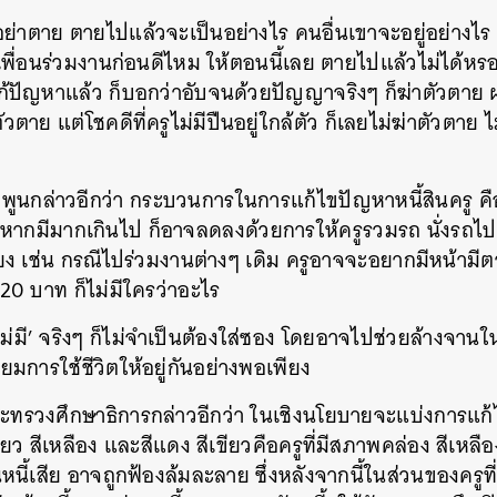
่าตาย ตายไปแล้วจะเป็นอย่างไร คนอื่นเขาจะอยู่อย่างไร 
พื่อนร่วมงานก่อนดีไหม ให้ตอนนี้เลย ตายไปแล้วไม่ได้หรอก
้ปัญหาแล้ว ก็บอกว่าอับจนด้วยปัญญาจริงๆ ก็ฆ่าตัวตาย ผมเ
ตาย แต่โชคดีที่ครูไม่มีปืนอยู่ใกล้ตัว ก็เลยไม่ฆ่าตัวตาย ไ
พูนกล่าวอีกว่า กระบวนการในการแก้ไขปัญหาหนี้สินครู ค
าย’ หากมีมากเกินไป ก็อาจลดลงด้วยการให้ครูรวมรถ นั่งรถ
ียง เช่น กรณีไปร่วมงานต่างๆ เดิม ครูอาจจะอยากมีหน้ามีต
20 บาท ก็ไม่มีใครว่าอะไร
ม่มี’ จริงๆ ก็ไม่จำเป็นต้องใส่ซอง โดยอาจไปช่วยล้างจานในง
ิยมการใช้ชีวิตให้อยู่กันอย่างพอเพียง
ระทรวงศึกษาธิการกล่าวอีกว่า ในเชิงนโยบายจะแบ่งการแก้ไ
ว สีเหลือง และสีแดง สีเขียวคือครูที่มีสภาพคล่อง สีเหลืองคื
นหา
หนี้เสีย อาจถูกฟ้องล้มละลาย ซึ่งหลังจากนี้ในส่วนของครูท
SHARE
TWEET
LINE
EMAIL