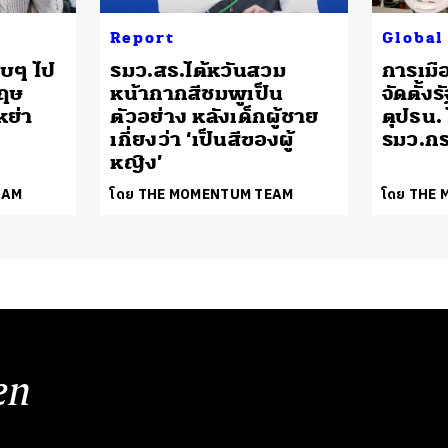
Report
Global
จบๆ ไป
รมว.สธ.ไต้หวันสวม
การเมือ
กฤษ
หน้ากากสีชมพูเป็น
จัดตั้ง
ย่า
ตัวอย่าง หลังเด็กผู้ชาย
ตุปธน.
ม
เกี่ยงว่า ‘เป็นสีของผู้
รมว.ก
หญิง’
EAM
โดย THE MOMENTUM TEAM
โดย THE
en