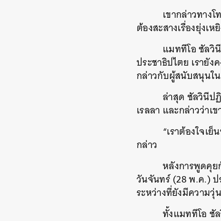
เขากล่าวทางโทรทัศน์ว
ต้องสะสางเรื่องยุ่งเ
แมททีโอ ซัลวินี ผู
ประชาธิปไตย เรายังคง
กล่าวกับผู้สนับสนุน
ล่าสุด ซัลวินีปฏิเ
เรลลา และกล่าวว่าเข
“เราต้องใจเย็นๆ ไม
กล่าว
ค้
หลังการพูดคุยกับคาร
วันจันทร์ (28 พ.ค.)
ระหว่างที่ยังมีความวุ
ทั้งแมททีโอ ซัลวินีแ