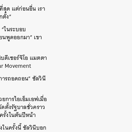
สุด แต่ก่อนอื่น เรา
ตั้ง”
่ “ในระบอบ
ลียนพูดออกมา” เขา
บดีเซอร์จิโอ แมตตา
Star Movement
การถอดถอน” ซัลวินี
วยการไอเอ็มเอฟเมื่อ
ตั้งรัฐบาลชั่วคราว
ครั้งในต้นปีหน้า
ครั้งนี้ ซัลวินีบอก