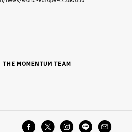
om/news/world-europe-44280046
THE MOMENTUM TEAM