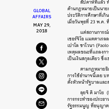
สัปดาห์ที่แล้ว ทั้ง
ด้านกฎหมายเป็นนายกร
GLOBAL
ประวัติการศึกษาที่เก
AFFAIRS
เมื่อวันพุธที่ 23 พ.ค. 
MAY 29,
2018
แต่สถานการณ์การเมื
เซอร์จิโอ แมตตาเรลล
เปาโล ซาโวนา (Paolo
เหตุผลขณะที่แถลงการณ
เป็นเงินสกุลเดียว ซึ
ตามกฎหมายอิตาลี ปร
การใช้อำนาจนี้เลย บท
ตั้งหัวหน้ารัฐบาลแล
ลุยจิ ดิ มาโย (Lui
การกระทำของประธานา
รัฐธรรมนูญ ที่อนุญา