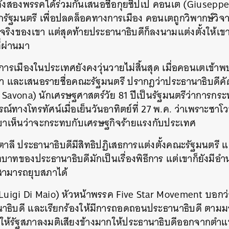
สองพรรคได้ร่วมกันเสนอชื่อกุยซิปเป คอนเต (Giuseppe 
ัฐมนตรี เพื่อปลดล็อคทางการเมือง คอนเตถูกวิพากษ์วิจาร
ินจริงของเขา แต่สุดท้ายประธานาธิบดีก็ลงนามแต่งตั้งให้เ
ที่ผ่านมา
องในประเทศยังคงวุ่นวายไม่สิ้นสุด เมื่อคอนเตเข้าพบ
า และเสนอรายชื่อคณะรัฐมนตรี ปรากฎว่าประธานาธิบดีคัด
 Savona) นักเศรษฐศาสตร์วัย 81 ปีเป็นรัฐมนตรีว่าการกระ
์ทางโทรทัศน์เมื่อเย็นวันอาทิตย์ที่ 27 พ.ค. ว่าเพราะซาโว
่งเขาเห็นว่าจะกระทบกับเศรษฐกิจร้ายแรงกับประเทศ
ะธานาธิบดีมีสิทธิปฏิเสธการแต่งตั้งคณะรัฐมนตรี แต่
บาทของประธานาธิบดีมักเป็นเรื่องพิธีการ แต่เขาก็ยังมีอำ
ะสามารถยุบสภาได้
gi Di Maio) หัวหน้าพรรค Five Star Movement บอกว่า
ธิบดี และเรียกร้องให้มีการถอดถอนประธานาธิบดี ตาม
ตให้รัฐสภาลงมติเสียงข้างมากให้ประธานาธิบดีออกจากตำแ