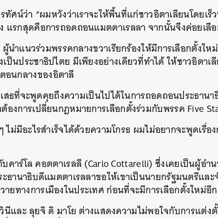
่า “ผมหวังว่าเราจะให้พื้นที่แก่ชาวอิตาเลียนโดยเร็วที่
หยิง แรกสุดคือการถอดถอนแมตตาเรลลา จากนั้นจึงค่อยเลือก
้นำแนวร่วมพรรคกลางขวาเรียกร้องให้มีการเลือกตั้งใหม
เป็นประชาธิปไตย มีเพียงอย่างเดียวที่ทำได้ ให้ชาวอิตาเ
ในตอนกลางของอิตาลี
สธที่จะพูดคุยถึงความเป็นไปได้ในการถอดถอนประธานาธิ
าต้องการเปลี่ยนกฎหมายการเลือกตั้งร่วมกับพรรค Five 
่มีอะไรสำเร็จได้ด้วยความโกรธ ผมไม่อยากจะพูดเรื่อง
นหา
SHARE
TWEET
LINE
EMAIL
์โล คอตตาเรลลี (Carlo Cottarelli) ซึ่งเคยเป็นผู้อำน
 ประธานาธิบดีแมตตาเรลลาขอให้เขาเป็นนายกรัฐมนตรีและจัด
่นวายทางการเมืองในประเทศ ก่อนที่จะมีการเลือกตั้งใหม่อีก
ละ ลุยจิ ดิ มาโย ต่างแสดงความไม่พอใจกับการแต่งตั้งใน