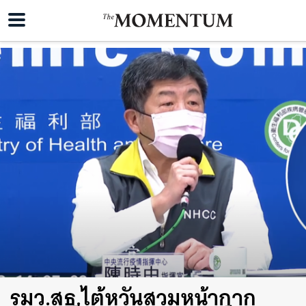
รมว.สธ.ไต้หวันสวมหน้ากาก