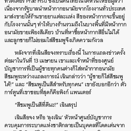
ทวิตเตอร์ Prae Hsu ซึ่งเป็นคนไทยในไต้หวันให้ข้อมูลว่า
เนื่องจากรัฐบาลนำหน้ากากอนามัยจากโรงงานทั่วประเทศ
มาส่งขายให้ร้านขายยาแต่ละแห่ง สีของหน้ากากจะขึ้นอยู่
กับโรงงานนั้นๆ ทำให้บางร้านรวมถึงในบางพื้นที่มีหน้ากาก
อนามัยขายเพียงสีเดียว บ้านที่หาซื้อหน้ากากสีอื่นไม่ได้
และลูกชายก็ไม่ยอมใส่สีชมพูจึงเกิดความกังวล
หลังจากที่เฉินสือจงทราบเรื่องนี้ ในการแถลงข่าวครั้ง
ต่อมาในวันที่ 13 เมษายน เขาและเจ้าหน้าที่ของศูนย์
บัญชาการที่เป็นผู้ชายทุกคนต่างก็ใส่หน้ากากอนามัย
สีชมพูระหว่างแถลงการณ์ เฉินกล่าวว่า “ผู้ชายก็ใส่สีชมพู
ได้!” และ “สีชมพูเป็นสีสำหรับทุกคน” เขายังบอกอีกว่า ตัว
การ์ตูนที่เขาชอบที่สุดก็คือพิงก์ แพนเตอร์
“สีชมพูเป็นสีที่ดีนะ!” เฉินสรุป
เฉินสือจง หรือ ‘ลุงเฉิน’ หัวหน้าศูนย์บัญชาการ
ควบคุมการระบาดแห่งชาติกลายเป็นบุคคลที่โดดเด่นจาก