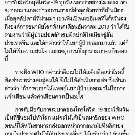
การรับมือวิกฤติโควิด-19 ทุกวันเวลาบ่ายสองโมงตรง เขา
จะออกมาแถลงข่าวสถานการณ์ล่าสุดด้วยท่าทีเป็นมิตร
เมื่อสุดสัปดาห์ที่ผ่านมา เขาเพิ่งเปิดเผยอีเมลที่ไต้หวันส่ง
ถึงองค์การอนามัยโลกตั้งแต่เดือนธันวาคม 2019 ว่า ได้รับ
รายงานว่ามีผู้ป่วยปอดอักเสบผิดปกติในเมืองอู่ฮั่น
ประเทศจีน และได้กล่าวว่าให้แยกผู้ป่วยออกมาแล้ว แต่ก็
ไม่ได้รับความสนใจ และเหตุการณ์ก็ลุกลามมาจนถึงตอน
นี้
ทางฝั่ง WHO กล่าวว่าอีเมลไม่ได้แจ้งเตือนว่าโรคนี้
ติดต่อระหว่างคนสู่คนได้ จึงไม่ได้ดำเนินการต่อ ซึ่งเฉินก
ล่าวว่า “ถ้าการบอกให้แพทย์แยกผู้ป่วยออกมาไม่ใช่การ
แจ้งเตือน แล้วคำเตือนควรเป็นอะไร”
การรับมือกับการระบาดของโรคโควิด-19 ของไต้หวัน
เป็นที่ชื่นชมไปทั่วโลก แม้จะไม่ได้เป็นสมาชิกของ WHO
ตอนนี้ไต้หวันสามารถส่งออกหน้ากากอนามัยที่ผลิตเอง
ภายในประเทศไปให้กับประเทศอื่นๆ ได้แล้วกว่า 1 ล้านชิ้น