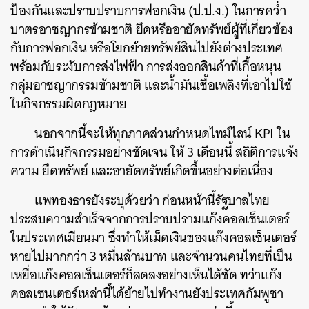
ป้องกันและปราบปราบการฟอกเงิน (ป.ป.ง.) ในการคว่ำ
บาตรอาชญากรข้ามชาติ ยึดหรืออายัดทรัพย์ผู้ที่เกี่ยวข้อง
กับการฟอกเงิน หรือโยกย้ายทรัพย์สินไปยังต่างประเทศ
พร้อมกับระงับการส่งไฟฟ้า การส่งออกสินค้าที่เกื้อหนุน
กลุ่มอาชญากรรมข้ามชาติ และน้ำมันเชื้อเพลิงที่เอาไปใช้
ในกิจกรรมผิดกฎหมาย
นอกจากนี้จะให้ทุกภาคส่วนกำหนดไทม์ไลน์ KPI ใน
การดำเนินกิจกรรมอย่างชัดเจน ให้ 3 เดือนนี้ สถิติการแจ้ง
ความ ยึดทรัพย์ และอายัดทรัพย์เกิดขึ้นอย่างต่อเนื่อง
ค้นหา
SHARE
TWEET
LINE
EMAIL
แพทองธารยังระบุด้วยว่า ก่อนหน้านี้รัฐบาลไทย
ประสบความสำเร็จจากการปราบปรามแก๊งคอลเซ็นเตอร์
ในประเทศเมียนมา ซึ่งทำให้เม็ดเงินของแก๊งคอลเซ็นเตอร์
หายไปมากกว่า 3 หมื่นล้านบาท และจำนวนคนไทยที่เป็น
เหยื่อแก๊งคอลเซ็นเตอร์ก็ลดลงอย่างเห็นได้ชัด ทว่าแก๊ง
คอลเซนเตอร์เหล่านี้ได้ย้ายไปทำงานยังประเทศกัมพูชา