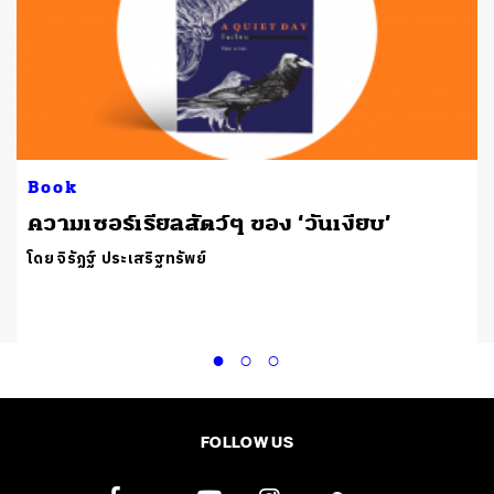
Book
ความเซอร์เรียลสัตว์ๆ ของ ‘วันเงียบ’
โดย จิรัฏฐ์​ ประเสริฐทรัพย์
FOLLOW US