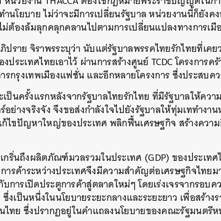
ุด หน่วยงาน THACCA ต้องใช้กฎหมายพระราชบัญญัติในการจัด
ำนโยบาย ไม่ว่าจะมีการเปลี่ยนรัฐบาล หน่วยงานนี้ก็ยังค
SHARE
TWEET
LINE
EMAIL
ม่ต้องล้มลุกคลุกคลานไปตามการเปลี่ยนแปลงทางการเมือง
ภิปราย จิราพรระบุว่า นับแต่รัฐบาลพรรคไทยรักไทยที่เ
องประเทศไทยเอาไว้ ผ่านการสร้างศูนย์ TCDC โครงการครัว
ารกรุงเทพเมืองแฟชั่น และอีกหลายโครงการ ซึ่งประสบคว
่าจะเป็นครั้งแรกหลังจากรัฐบาลไทยรักไทย ที่มีรัฐบาลให้ค
ย่างจริงจัง จึงขอส่งกำลังใจไปยังรัฐบาลให้ทุ่มเททำงานห
ก้ไขปัญหาใหญ่ของประเทศ พลิกฟื้นเศรษฐกิจ สร้างความกินด
รเกริ่นถึงผลิตภัณฑ์มวลรวมในประเทศ (GDP) ของประเทศไท
้น การค้าระหว่างประเทศจึงมีความสำคัญต่อเศรษฐกิจไทยมาก
ับการเปิดประตูการค้าสู่ตลาดใหม่ๆ โดยเร่งเจรจากรอบค
 ซึ่งเป็นหนึ่งในนโยบายระยะกลางและระยะยาว เพื่อสร้างร
คนไทย ซึ่งปรากฏอยู่ในคำแถลงนโยบายของคณะรัฐมนตรีหน้า