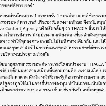
ายซอฟต์พาวเวอร์”
คนผ่านโครงการ 1 ครอบครัว 1 ซอฟต์พาวเวอร์ จิราพรมอง
รมซอฟต์พาวเวอร์ เพื่อรองรับแรงงานทักษะ จึงสนับสนุนใ
tive Content Agency หรือเรียกสั้นๆ ว่า THACCA ขึ้นมา ให
ีอำนาจในการสั่งการ มีงบประมาณเพียงพอ เพื่อผลักดันทุก
โดยเฉพาะ ทำให้ทุกองคาพยพขยับไปในทิศทางเดียวกัน และให
ายและยุทธศาสตร์ ในการพัฒนาอุตสาหกรรมซอฟต์พาวเวอ
การบริหารงบประมาณร่วมกัน
รพัฒนาอุตสาหกรรมซอฟต์พาวเวอร์โดยหน่วยงาน THACCA ไม
ขับเคลื่อนมหาศาลเหมือนที่หลายท่านคิด เพราะแม้งบป
อกชนมีมหาศาล ดังนั้น หน้าที่ภาครัฐคือการอำนวยความสะ
ฐควรถูกใช้ไปในการชี้นำการลงทุน ทำให้เอกชนเห็นโอกา
เงินอีกมหาศาลจากภาคเอกชน เข้ามาช่วยกันขับเคลื่อนอุ
นหา