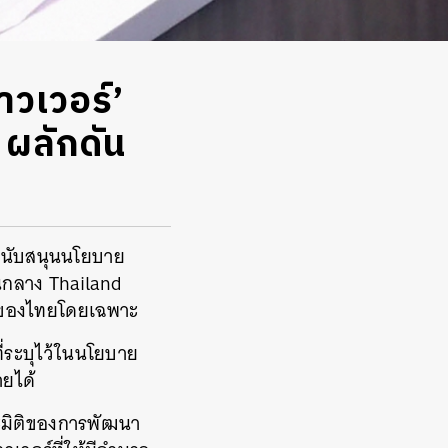
าวเวอร์’
 ผลักดัน
ยสนับสนุนนโยบาย
านกลาง Thailand
์ของไทยโดยเฉพาะ
่ระบุไว้ในนโยบาย
ายได้
าะมิติของการพัฒนา