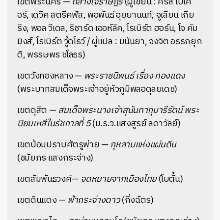
เขตพระนคร —
กลางใจราษฎร์
(ผู้เขียน : คริส เบเค
อร์, เดวิค สตรีคฟัส, พอพันธ์ อุยยานนท์, จูเลียน เกีย
ริง, พอล วีเดล, ริชาร์ด เออห์ลิค, โรเบิร์ต ฮอร์น, โจ คัม
มิงส์, โรเบิร์ต วู้ดโรว์ / ผู้แปล : มนันยา, จงจิต อรรถยุก
ติ, พรรษพร ชโลธร)
เขตวังทองหลาง —
พระราชนิพนธ์ เรื่อง ทองแดง
(พระบาทสมเด็จพระเจ้าอยู่หัวภูมิพลอดุลยเดช)
เขตดุสิต —
สมเด็จพระนางเจ้าสุนันทากุมารีรัตน์ พระ
ปิยมเหสีในรัชกาลที่ 5
(ม.ร.ว.แสงสูรย์ ลดาวัลย์)
เขตป้อมปราบศัตรูพ่าย —
กุหลาบแห่งแผ่นดิน
(ชมัยภร แสงกระจ่าง)
เขตสัมพันธวงศ์—
จดหมายจากเมืองไทย
(โบตั๋น)
เขตดินแดง —
ฟ้ากระจ่างดาว
(กิ่งฉัตร)