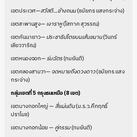
เขตประเวศ—
สวัสดี...ข้างถนน
(ชมัยภร แสงกระจ่าง)
เขตสะพานสูง—
เงาราหู
(โสภาค สุวรรณ)
เขตคันนายาว—
ประชาธิปไตยบนเส้นขนาน
(วินทร์
เลียววาริณ)
เขตหนองจอก—
ร่มฉัตร
(ทมยันตี)
เขตคลองสามวา—
จดหมายถึงดวงดาว
(ชมัยภร แสง
กระจ่าง)
กลุ่มเขตที่ 5 กรุงธนเหนือ (8 เขต)
เขตบางกอกใหญ่ —
สี่แผ่นดิน
(ม.ร.ว.คึกฤทธิ์
ปราโมช)
เขตบางกอกน้อย —
คู่กรรม
(ทมยันตี)