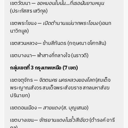
เขตวัฒนา —
ขอหมอนใบนั้น...ที่เธอฝันยามหนุน
(ประภัสสร เสวิกุล)
เขตพระโขนง —
เปิดตำนานแม่นากพระโขนง
(เอนก
นาวิกมูล)
เขตสวนหลวง— ข้ามสีทันดร (กฤษณา อโศกสิน)
เขตบางนา— ฟ้าสางที่กลางใจ (นราวดี)
กลุ่มเขตที่ 3 กรุงเทพเหนือ (7 เขต)
เขตจตุจักร —
จิตตนคร นครหลวงของโลก
(สมเด็จ
พระญาณสังวร สมเด็จพระสังฆราช สกลมหาสังฆ
ปรินายก)
เขตดอนเมือง —
สายแดง
(ส. บุญเสนอ)
เขตบางเขน—
จักรยานแดงในรั้วสีเขียว
(ดำรงค์ อารี
กุล)