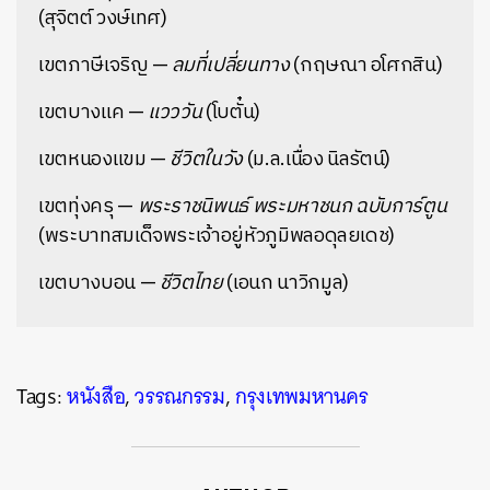
(สุจิตต์ วงษ์เทศ)
เขตภาษีเจริญ —
ลมที่เปลี่ยนทาง
(กฤษณา อโศกสิน)
เขตบางแค —
แวววัน
(โบตั๋น)
เขตหนองแขม —
ชีวิตในวัง
(ม.ล.เนื่อง นิลรัตน์)
เขตทุ่งครุ —
พระราชนิพนธ์ พระมหาชนก ฉบับการ์ตูน
(พระบาทสมเด็จพระเจ้าอยู่หัวภูมิพลอดุลยเดช)
เขตบางบอน —
ชีวิตไทย
(เอนก นาวิกมูล)
Tags:
หนังสือ
,
วรรณกรรม
,
กรุงเทพมหานคร