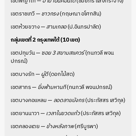
เขตพญาไท —
อาม่าบนคอนโด
(ชมัยภร แสงกระจ่าง)
เขตราชเทวี —
ชาวกรง
(กฤษณา อโศกสิน)
เขตห้วยขวาง —
สามเกลอ
(ป.อินทรปาลิต)
กลุ่มเขตที่ 2 กรุงเทพใต้ (10 เขต)
เขตปทุมวัน —
ซอย 3 สยามสแควร์
(กนกวลี พจน
ปกรณ์)
เขตบางรัก —
ผู้ดี
(ดอกไม้สด)
เขตสาทร —
ยิ่งฟ้ามหานที
(กนกวลี พจนปกรณ์)
เขตบางคอแหลม —
ลอดลายมังกร
(ประภัสสร เสวิกุล)
เขตยานนาวา —
เวลาในขวดแก้ว
(ประภัสสร เสวิกุล)
เขตคลองเตย —
ข้างหลังภาพ
(ศรีบูรพา)