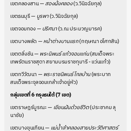
เขตคลองสาน —
สองฝั่งคลอง
(ว.วินิจฉัยกุล)
เขตธนบุรี —
บูรพา
(ว.วินิจฉัยกุล)
เขตจอมทอง —
ปริศนา
(ว.ณ ประมวญมารค)
เขตบางพลัด —
หน้าต่างบานแรก
(กฤษณา อโศกสิน)
เขตตลิ่งชัน —
พระนิพนธ์ แก้วจอมแก่น
(สมเด็จพระ
เทพรัตนราชสุดา สยามบรมราชกุมารี - แว่นแก้ว)
เขตทวีวัฒนา —
พระราชนิพนธ์ ไกลบ้าน
(พระบาท
สมเด็จพระจุลจอมเกล้าเจ้าอยู่หัว)
กลุ่มเขตที่ 6 กรุงธนใต้ (7 เขต)
เขตราษฎร์บูรณะ —
เขียนฝันด้วยชีวิต
(ประชาคม ลุ
นาชัย)
เขตบางขุนเทียน —
แม่น้ำลำคลองสายประวัติศาสตร์