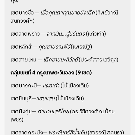
เขตบางซื่อ —
เมื่อคุณตาคุณยายยังเด็ก
(ทิพย์วาณี
สนิทวงศ์ฯ)
เขตลาดพร้าว —
จากฝัน...สู่นิรันดร
(แก้วเก้า)
เขตหลักสี่ —
คุณชายรณพีร์
(แพรณัฐ)
เขตสายไหม —
เด็กชายมะลิวัลย์
(ประภัสสร เสวิกุล)
กลุ่มเขตที่ 4 กรุงเทพตะวันออก (9 เขต)
เขตบางกะปิ—
แผลเก่า
(ไม้ เมืองเดิม)
เขตมีนบุรี—
แสนแสบ
(ไม้ เมืองเดิม)
เขตบึงกุ่ม—
ตำนานเสรีไทย
(ดร.วิชิตวงศ์ ณ ป้อม
เพชร)
เขตลาดกระบัง—
พระจันทร์สีน้ำเงิน
(สุวรรณี สุคนธา)