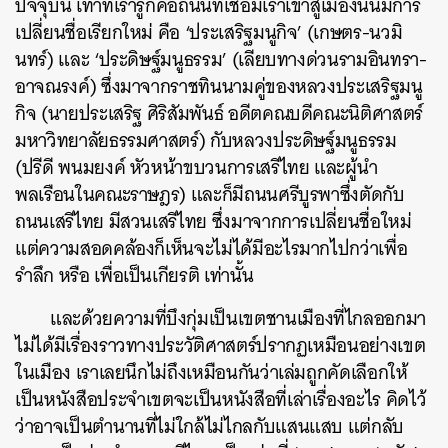
ปัจจุบัน เท่าที่เรารู้ก็คือถนนที่เชื่อมเราเข้าสู่เมืองนั้นมีการ
เปลี่ยนชื่อเรียกใหม่ คือ ‘ประเสริฐมนูกิจ’ (เกษตร-นวมิ
นทร์) และ ‘ประดิษฐ์มนูธรรม’ (เลียบทางด่วนรามอินทรา-
อาจณรงค์) ซึ่งมาจากราชทินนามคู่ของหลวงประเสริฐมนู
กิจ (นายประเสริฐ ศิริสัมพันธ์ อดีตคณบดีคณะนิติศาสตร์
มหาวิทยาลัยธรรมศาสตร์) กับหลวงประดิษฐ์มนูธรรม
(ปรีดี พนมยงค์ หัวหน้าขบวนการเสรีไทย และผู้นำ
พลเรือนในคณะราษฎร) และก็มีถนนศรีบูรพาซึ่งตัดกับ
ถนนเสรีไทย มีสวนเสรีไทย ซึ่งมาจากการเปลี่ยนชื่อใหม่
แต่ความสอดคล้องก็เห็นจะไม่ได้มีอะไรมากไปกว่าเพื่อ
รำลึก หรือ เพื่อเป็นเกียรติ เท่านั้น
และด้วยความที่บึงกุ่มเป็นเขตชานเมืองที่ไกลออกมา
ไม่ได้มีเรื่องราวทางประวัติศาสตร์ปรากฏเหมือนอย่างเขต
ในเมือง เราเลยนึกไม่ถึงเหมือนกันว่าเล่มถูกคัดเลือกให้
เป็นหนังสือประจำเขตจะเป็นหนังสือที่เล่าเรื่องอะไร คิดไว้
ว่าอาจเป็นตำนานที่ไม่ใกล้ไม่ไกลกับแสนแสบ แต่กลับ