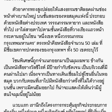
ตัวอาคารทรงสูงปล่อยให้แสงธรรมชาติลอดผ่านช่อง
หน้าต่างบานใหญ่ บนชั้นสองของหอสมุดแห่งนี้ ประกอบ
ด้วยหนังสือต่างประเทศ วรรณกรรมหายาก และหนังสือ
ทั่วไป เราไล่สายตาไปตามชั้นหนังสือที่วางเรียงแถวหน้า
กระดานอยู่ในโซน
‘หนึ่งเขต หนึ่งวรรณกรรม
กรุงเทพมหานคร’ ตรงหน้าคือ
หนังสือจำนวน 50 เล่ม ที่
มีชื่อเขตการปกครองของกรุงเทพฯ ทั้ง 50 เขตระบุไว้
โซนพิเศษนี้ถูกจำแนกออกมาเป็นมุมเฉพาะ ข้างกัน
เป็นหนังสือรางวัลซีไรต์ มีป้ายกำกับชัดเจน เป็นบริเวณที่มี
คนผ่านไปมา เนื่องจากเป็นทางเดินเชื่อมไปสู่โซนอื่นในหอ
สมุด บวกกับตอนที่เราไปมีหนังสือกว่าครึ่งที่ไม่ได้วางอยู่
บนชั้น เพราะมีคนยืมออกไป ก็น่าจะแสดงให้เห็นว่ามีผู้
สนใจมุมนี้อยู่ไม่น้อย
แวบแรก เรานึกถึงโครงการกระตุ้นธุรกิจประกอบการ
ท้องถิ่น หนึ่งตำบล หนึ่งผลิตภัณฑ์ หรือโอทอป ที่ริเริ่มเมื่อ