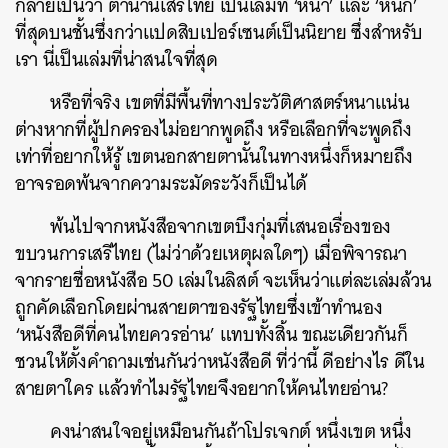
กลายเป็นว่า ตำนานเสรีไทย เป็นเล่มที่ ‘หนา’ และ ‘หนัก’
ที่สุดบนชั้นซึ่งกว่าแปดสิบเปอร์เซนต์เป็นนิยาย ซึ่งสำหรับ
เรา นี่เป็นเล่มที่น่าสนใจที่สุด
หรือที่จริง เขตที่มีพื้นที่ทางประวัติศาสตร์หนาแน่น
ต่างหากที่ผู้ปกครองไม่อยากพูดถึง หรือเลือกที่จะพูดถึง
เท่าที่อยากให้รู้ เขตนอกสายตานั้นในทางหนึ่งก็หมายถึง
อาจรอดพ้นจากความระมัดระวังก็เป็นได้
พ้นไปจากหนังสือจากเขตบึงกุ่มที่เสนอเรื่องของ
ขบวนการเสรีไทย (ไม่ว่าด้วยเหตุผลใดๆ) เมื่อพิจารณา
จากรายชื่อหนังสือ 50 เล่มในลิสต์ จะเห็นว่าแต่ละเล่มล้วน
ถูกคัดเลือกโดยผ่านสายตาของรัฐไทยซึ่งเข้าทำนอง
‘หนังสือดีที่คนไทยควรอ่าน’ แทบทั้งสิ้น ขณะเดียวกันก็
ชวนให้ตั้งคำถามเช่นกันว่าหนังสือดี ที่ว่านี้ ดีอย่างไร ดีใน
สายตาใคร แล้วทำไมรัฐไทยจึงอยากให้คนไทยอ่าน?
คงน่าสนใจอยู่เหมือนกันถ้าโปรเจกต์ หนึ่งเขต หนึ่ง