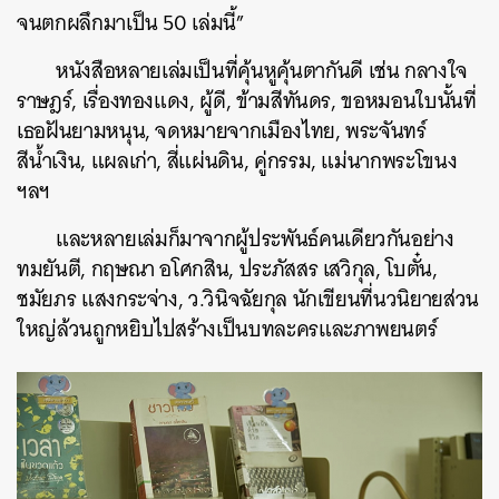
จนตกผลึกมาเป็น 50 เล่มนี้”
หนังสือหลายเล่มเป็นที่คุ้นหูคุ้นตากันดี เช่น กลางใจ
ราษฎร์, เรื่องทองแดง, ผู้ดี, ข้ามสีทันดร, ขอหมอนใบนั้นที่
เธอฝันยามหนุน, จดหมายจากเมืองไทย, พระจันทร์
สีน้ำเงิน, แผลเก่า, สี่แผ่นดิน, คู่กรรม, แม่นากพระโขนง
ฯลฯ
และหลายเล่มก็มาจากผู้ประพันธ์คนเดียวกันอย่าง
ทมยันตี, กฤษณา อโศกสิน, ประภัสสร เสวิกุล, โบตั๋น,
ชมัยภร แสงกระจ่าง, ว.วินิจฉัยกุล นักเขียนที่นวนิยายส่วน
ใหญ่ล้วนถูกหยิบไปสร้างเป็นบทละครและภาพยนตร์