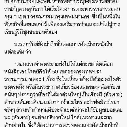
กับสถาบันวิจัยและพัฒนาทรัพยากรมนุษย์ มหาวิทยาลัย
ราชภัฏสวนสุนันทา ได้เริ่มโครงการตามหาวรรณกรรมคน
กรุง ‘1 เขต 1 วรรณกรรม กรุงเทพมหานคร’ ซึ่งเป็นหนึ่งใน
พันธกิจที่เคยเสนอไว้ เพื่อส่งเสริมการอ่านและนำไปสู่การ
เรียนรู้วิถีชุมชนของตัวเอง
บรรณารักษ์ยังเล่าถึงขั้นตอนการคัดเลือกหนังสือ
แต่ละเล่ม ว่า
“
ตอนแรกทำจดหมายส่งไปให้แต่ละเขตคัดเลือก
หนังสือเอง โจทย์คือให้ 50 เขตของกรุงเทพฯ ส่ง
วรรณกรรมเขตละ 1 เรื่อง ซึ่ง
ในเนื้อหาต้องมีตัวละครใดตัว
ละครหนึ่ง หรือมีบรรยากาศเกี่ยวข้องและสอดคล้องกับเข
ตนั้นๆ ปรากฏว่าเรื่องที่ได้มาส่วนใหญ่เป็นเรื่องผี (หัวเราะ)
ตำนานต้นตะเคียน แม่นาก เจ้าแม่ไทร อะไรต่อมิอะไรมา
จริงๆ ถ้าจะทำตำนานผีประจำเขตก็น่าจะได้ข้อมูลเยอะเลย
นะ
(หัวเราะ) จนต้องอธิบายใหม่ ไกด์แนวทางและยก
ตัวอย่างไป ซึ่งก็ต้องผ่านการตรวจสอบและคัดเลือกอีกที