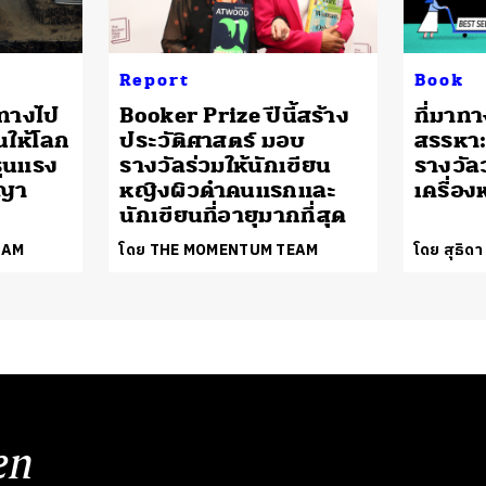
Report
Book
นทางไป
Booker Prize ปีนี้สร้าง
​ที่มา
นให้โลก
ประวัติศาสตร์ มอบ
สรรหา:
ุนแรง
รางวัลร่วมให้นักเขียน
รางวั
งญา
หญิงผิวดำคนแรกและ
เครื่อ
นักเขียนที่อายุมากที่สุด
EAM
โดย THE MOMENTUM TEAM
โดย สุธิดา
en