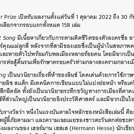
์
er Prize เปิดรับผลงานตั้งแต่วันที่ 1 ตุลาคม 2022 ถึง 30
คัดเลือกจากรอบแรกทั้งหมด 158 เล่ม
t Song
มีเนื้อหาเกี่ยวกับการตามติดชีวิตของตัวละครชื่อ อ
์คุณแม่ลูกสี่ หลังจากที่สามีของเธอซึ่งเป็นผู้นำในสหภาพ
ละหายตัวไปพร้อมกับพลเมืองหลายร้อยคน โดยมีฉากเป็นเ
ารต่อสู้ดิ้นรน
เพื่อรักษาครอบครัวท่ามกลางสงครามกลางเม
ong
เป็นนวนิยายเรื่องที่ห้าของลินช์ โดดเด่นด้วยการใช้ภาษ
ยลิช สแต็ก มีเทคนิคการเขียนแบบไม่แบ่งย่อหน้า หรือเคร
ู้สึกอึดอัด ทั้งยังเป็นนวนิยายระทึกขวัญทางการเมืองที่คา
ที่ส่วนใหญ่เป็นนวนิยายอิงประวัติศาสตร์ และมีฉากเป็นไ
ับรางวัลว่า หนึ่งในแรงบันดาลใจหลักของหนังสือเล่มนี้ คือ
กฤตผู้ลี้ภัยตามมา และความเฉยเมยของชาวตะวันตกต่อชะตาก
งถึงผลงานของ เฮอร์มาน เฮสเส (Hermann Hesse) นักเขียน