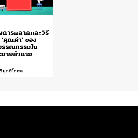
ทางการตลาดและวิธี
 ‘คุณค่า’ ของ
ลวรรณกรรมใน
งหมายคำถาม
 วิมุตติโกศล