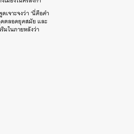
ลางเมืองในศรีลังกา
พูดเจาะจงว่า ‘นี่คือคำ
ิ้นสุดตลอดยุคสมัย และ
สริมในภายหลังว่า