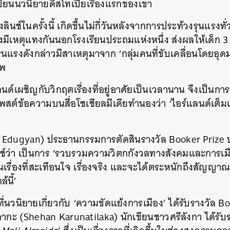
ียนนวนิยายดิสโทเปียเรื่องแรกของเขา
ินช์ในครั้งนี้ เกิดขึ้นไม่กี่วันหลังจากการประท้วงรุนแรงท
มีเหตุแทงกันนอกโรงเรียนประถมแห่งหนึ่ง ส่งผลให้เด็ก 3
นแรงดังกล่าวมีสาเหตุมาจาก ‘กลุ่มคนที่ขับเคลื่อนโดยอุดม
ยพ
ลนด์เผชิญกับวิกฤตเรื่องที่อยู่อาศัยเป็นเวลานาน จึงเป็นการ
รโพสต์ข้อความบนสื่อโซเชียลมีเดียทำนองว่า ‘ไอร์แลนด์เต็มแล้
นหา
SHARE
TWEET
LINE
EMAIL
i Edugyan) ประธานกรรมการตัดสินรางวัล Booker Prize ปร
ินช์ว่า เป็นการ ‘รวบรวมความวิตกกังวลทางสังคมและการเม
็นเรื่องที่สะเทือนใจ เรื่องจริง และจะได้ตระหนักถึงสัญญา
้นี้’
งที่นวนิยายเกี่ยวกับ ‘ความขัดแย้งการเมือง’ ได้รับรางวัล Bo
ากะ (Shehan Karunatilaka) นักเขียนชาวศรีลังกา ได้รับร