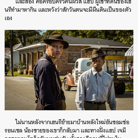
และสอง คือครอบครัวคนผิวสี แฮป ผู้เช่าที่ดินของเฮ
นรีทำมาหากิน และหวังว่าสักวันตนจะมีผืนดินเป็นของตัว
เอง
ไม่นานหลังจากเฮนรีย้ายมาบ้านหลังใหม่อันซอมซ่อ
รอนเซล น้องชายของเขาก็กลับมา และทางฝั่งแฮป เจมี