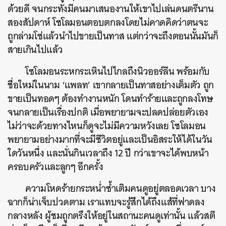
ด้วยดี จนกระทั่งมีคนมาเสนองานให้เขาไปเล่นดนตรีนาน
สองสัปดาห์ โซโลมอนตอบตกลงโดยไม่คาดคิดว่าตนจะ
ถูกล่ามโซ่แล้วนำไปขายเป็นทาส แต่กว่าจะถึงตอนนั้นมันก็
สายเกินไปแล้ว
โซโลมอนระหกระเหินไปไกลถึงนิวออร์ลีน พร้อมกับ
ชื่อใหม่ในนาม ‘แพลท’ เขากลายเป็นทาสอย่างเต็มตัว ถูก
ขายเป็นทอดๆ ต้องทำงานหนัก โดนทำร้ายและถูกลงโทษ
จนกลายเป็นเรื่องปกติ เมื่อพยายามจะปลดปล่อยตัวเอง
ไม่ว่าจะด้วยทางไหนก็ดูจะไม่มีความหวังเลย โซโลมอน
พยายามอย่างมากที่จะมีชีวิตอยู่และเป็นอิสระให้ได้ในวัน
ใดวันหนึ่ง และนั่นกินเวลาถึง 12 ปี กว่าเขาจะได้พบหน้า
ครอบครัวและลูกๆ อีกครั้ง
ความโหดร้ายกระหน่ำซ้ำเติมคนดูอยู่ตลอดเวลา บาง
ฉากก็น่าเจ็บปวดตาม เราแทบจะรู้สึกได้ถึงแส้ที่ฟาดลง
กลางหลัง ผู้ชมถูกตรึงให้อยู่ในสถานะคนดูเท่านั้น แล้วสตี