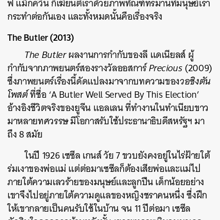
ฟ แม็กควีน ก็เฆี่ยนตีเราด้วยภาพทัณฑ์ทรมานที่มนุษย์เรา
กระทำต่อกันเอง และทั้งหมดนั้นคือเรื่องจริง
The Butler (2013)
The Butler
ผลงานการกำกับของลี แดเนียลส์ ผู้
กำกับจากภาพยนตร์สองรางวัลออสการ์
Precious
(2009)
ซึ่งภาพยนตร์เรื่องนี้ดัดแปลงมาจากบทความของ
วอชิงตัน
โพสต์
ที่ชื่อ ‘A Butler Well Served By This Election’
อ้างอิงชีวิตจริงของยูจีน แอลเลน ที่ทำงานในทำเนียบขาว
มาหลายทศวรรษ มีโอกาสรับใช้ประธานาธิบดีสหรัฐฯ มา
ถึง 8 สมัย
ในปี 1926 เซซีล เกนส์ วัย 7 ขวบยังคงอยู่ในไร่ฝ้ายใต้
ร่มเงาของพ่อแม่ แต่ต่อมาเซซีลก็ต้องเสียพ่อและแม่ไป
ภายใต้ความเลวร้ายของมนุษย์และลูกปืน เด็กน้อยอย่าง
เขาจึงไปอยู่ภายใต้ความดูแลของหญิงชราคนหนึ่ง ซึ่งฝึก
ให้เขากลายเป็นคนรับใช้ในบ้าน จน 11 ปีต่อมา เซซีล