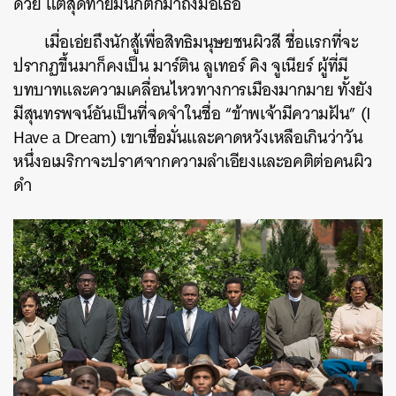
ด้วย แต่สุดท้ายมันก็ตกมาถึงมือเธอ
ค้นหา
เมื่อเอ่ยถึงนักสู้เพื่อสิทธิมนุษยชนผิวสี ชื่อแรกที่จะ
SHARE
TWEET
LINE
EMAIL
ปรากฏขึ้นมาก็คงเป็น มาร์ติน ลูเทอร์ คิง จูเนียร์ ผู้ที่มี
บทบาทและความเคลื่อนไหวทางการเมืองมากมาย ทั้งยัง
มีสุนทรพจน์อันเป็นที่จดจำในชื่อ “ข้าพเจ้ามีความฝัน” (I
Have a Dream) เขาเชื่อมั่นและคาดหวังเหลือเกินว่าวัน
หนึ่งอเมริกาจะปราศจากความลำเอียงและอคติต่อคนผิว
ดำ