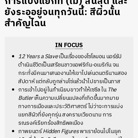
การแบ่งแยกที่ (ไม่) สิ้นสุด และ
ยังระอุอยู่จนทุกวันนี้: สีผิวนั้น
สำคัญไฉน
IN FOCUS
12 Years a Slave
เป็นเรื่องของโซโลมอน นอร์ธัป
ดำเนินชีวิตเป็นเสรีชนชาวแอฟริกัน-อเมริกัน จน
กระทั่งมีคนมาเสนองานให้เขาไปเล่นดนตรีนานสอง
สัปดาห์ แต่กลับถูกล่ามโซ่แล้วนำไปขายเป็นทาส
การเข้าไปอยู่ในทำเนียบขาวทำให้เซซีล ใน
The
Butler
เห็นความเปลี่ยนแปลงที่เกิดขึ้นมากมาย
ทางการเมืองและประวัติศาสตร์ ไม่ว่าจะการแบ่ง
แยกสีผิวที่ยังคุกรุ่น สงครามเวียดนาม การ
รณรงค์เรียกร้องสิทธิพลเมือง
ภาพยนตร์
Hidden Figures
พาเราย้อนไปในยุค