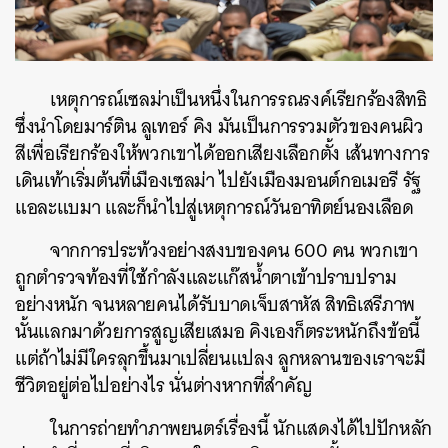
เหตุการณ์เซลม่าเป็นหนึ่งในการรณรงค์เรียกร้องสิทธิ
ซึ่งนำโดยมาร์ติน ลูเทอร์ คิง มันเป็นการรวมตัวของคนผิว
สีเพื่อเรียกร้องให้พวกเขาได้ออกเสียงเลือกตั้ง เส้นทางการ
เดินเท้าเริ่มต้นที่เมืองเซลม่า ไปยังเมืองมอนต์กอเมอรี รัฐ
แอละแบมา และก็นำไปสู่เหตุการณ์วันอาทิตย์นองเลือด
จากการประท้วงอย่างสงบของคน 600 คน พวกเขา
ถูกตำรวจท้องที่ใช้กำลังและแก๊สน้ำตาเข้าปราบปราม
อย่างหนัก จนหลายคนได้รับบาดเจ็บสาหัส สิทธิเสรีภาพ
นั้นแลกมาด้วยการสูญเสียเสมอ คิงเองก็ตระหนักถึงข้อนี้
แต่ถ้าไม่มีใครลุกขึ้นมาเปลี่ยนแปลง ลูกหลานของเราจะมี
ชีวิตอยู่ต่อไปอย่างไร นั่นต่างหากที่สำคัญ
ในการถ่ายทำภาพยนตร์เรื่องนี้ นักแสดงได้ไปปักหลัก