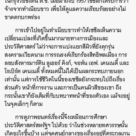
ในกรุงวอชิงตัน ดี.ซี. เมื่อมาถึงปี 1957 เซซีลก็ได้รับการว่า
จ้างจากทำเนียบขาว เพื่อให้ดูแลความเรียบร้อยอย่างไม่
ขาดตกบกพร่อง
การเข้าไปอยู่ในทำเนียบขาวทำให้เซซีลเห็นความ
เปลี่ยนแปลงที่เกิดขึ้นมากมายทางการเมืองและ
ประวัติศาสตร์ ไม่ว่าจะการแบ่งแยกสีผิวที่ยังคุกรุ่น
สงครามเวียดนาม การรณรงค์เรียกร้องสิทธิพลเมือง การ
ลอบสังหารมาร์ติน ลูเธอร์ คิงก์, จอห์น เอฟ. เคนเนดี้ และ
โรเบิร์ต เคนเนดี้ ทั้งหมดนี้ไม่ได้เป็นผลกระทบภายนอก
เท่านั้น แต่การใช้ชีวิตในนี้ของเซซีลยังกระทบไปถึงเรื่อง
ส่วนตัว หน้าที่การงาน และการเป็นคนผิวสีของเขา ถึง
กระนั้นเขาก็ยังเต็มที่กับบทบาทหน้าที่ของตัวเอง แม้จะอยู่
ในจุดเล็กๆ ก็ตาม
การดูภาพยนตร์เรื่องนี้จึงเหมือนการศึกษา
ประวัติศาสตร์สหรัฐฯ ไปด้วย ว่าในช่วงหลายทศวรรษนั้น
เกิดอะไรขึ้นบ้าง แต่จุดศูนย์กลางของเรื่องอยู่ที่ตระกูลเกน