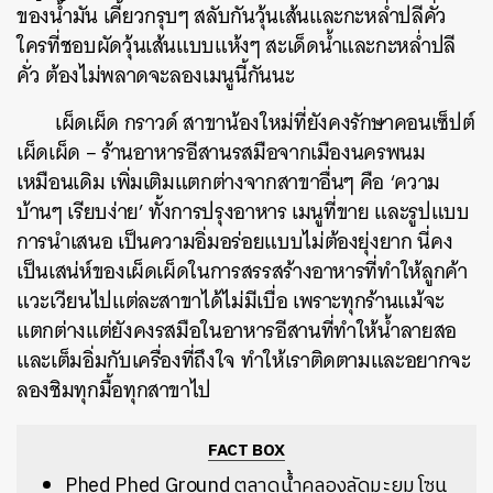
ของน้ำมัน เคี้ยวกรุบๆ สลับกันวุ้นเส้นและกะหล่ำปลีคั่ว
ใครที่ชอบผัดวุ้นเส้นแบบแห้งๆ สะเด็ดน้ำและกะหล่ำปลี
คั่ว ต้องไม่พลาดจะลองเมนูนี้กันนะ
เผ็ดเผ็ด กราวด์ สาขาน้องใหม่ที่ยังคงรักษาคอนเซ็ปต์
เผ็ดเผ็ด – ร้านอาหารอีสานรสมือจากเมืองนครพนม
เหมือนเดิม เพิ่มเติมแตกต่างจากสาขาอื่นๆ คือ ‘ความ
บ้านๆ เรียบง่าย’ ทั้งการปรุงอาหาร เมนูที่ขาย และรูปแบบ
การนำเสนอ เป็นความอิ่มอร่อยแบบไม่ต้องยุ่งยาก นี่คง
เป็นเสน่ห์ของเผ็ดเผ็ดในการสรรสร้างอาหารที่ทำให้ลูกค้า
แวะเวียนไปแต่ละสาขาได้ไม่มีเบื่อ เพราะทุกร้านแม้จะ
แตกต่างแต่ยังคงรสมือในอาหารอีสานที่ทำให้น้ำลายสอ
และเต็มอิ่มกับเครื่องที่ถึงใจ ทำให้เราติดตามและอยากจะ
ลองชิมทุกมื้อทุกสาขาไป
FACT BOX
Phed Phed Ground
ตลาดน้ำคลองลัดมะยม โซน