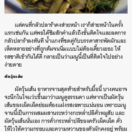
แต่คนที่กลัวปลาร้าคงส่ายหน้า เราก็ส่ายหน้าในครั้ง
แรกเช่นกัน แต่พอได้ชิมสักคำแล้วถึงขั้นติดใจและลดการ
กลัวปลาร้าลงทันที น้ำแกงที่ซดคู่กับบรรดาสารพัดผักและ
เห็ดหลายอย่างที่ถูกต้มจนนิ่มแบบไม่ต้องเคี้ยวเยอะ ให้
รสชาติเข้ากันได้ดี กลายเป็นว่าเมนูนี้เป็นที่ติดใจไปอย่าง
ง่ายดาย
ผัดวุ้นเส้น
ผัดวุ้นเส้น อาหารจานสุดท้ายสำหรับมื้อนี้ บางคนอาจ
จะนึกในใจแว่บขึ้นมาว่าเมนูดูธรรมดา แต่หากเป็นผัดวุ้น
เส้นของเผ็ดเผ็ดย่อมต้องแฝงรสเฉพาะแน่นอน เพราะเมนู
จานนี้เป็นการผสมผสานระหว่างกะหล่ำปลีคั่วหมูสับ และ
ผัดวุ้นเส้นนั่นเอง การคั่วกระหล่ำปลีของครัวเผ็ดเผ็ด คั่ว
ให้ไวให้ความกรอบและความหวานของตัวผักคงอยู่ พร้อม