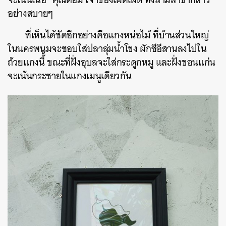
อย่างสบายๆ
ที่เห็นได้ชัดอีกอย่างคือแกงหน่อไม้ ที่บ้านส่วนใหญ่
ในนครพนมจะชอบใส่ปลาลุ่มน้ำโขง ผักชีอีสานลงไปใน
ถ้วยแกงนี้้ ขณะที่ฝั่งอุบลจะใส่กระดูกหมู และฝั่งขอนแก่น
จะเน้นกระชายในแกงเมนูเดียวกัน