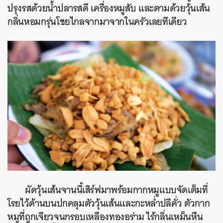
ปรุงรสด้วยน้ำปลารสดี เครื่องหมูสับ และตามด้วยวุ้นเส้น
กลิ่นหอมกรุ่นโชยไกลจากมาจากในครัวเลยทีเดียว
ผัดวุ้นเส้นจานนี้เสิร์ฟมาพร้อมกากหมูแบบจัดเต็มที่
โรยไว้ด้านบนปกคลุมตัววุ้นเส้นและกะหล่ำปลีคั่ว ตัวกาก
หมูที่ถูกเจียวจนกรอบเหลืองทองอร่าม ไร้กลิ่นเหม็นหืน