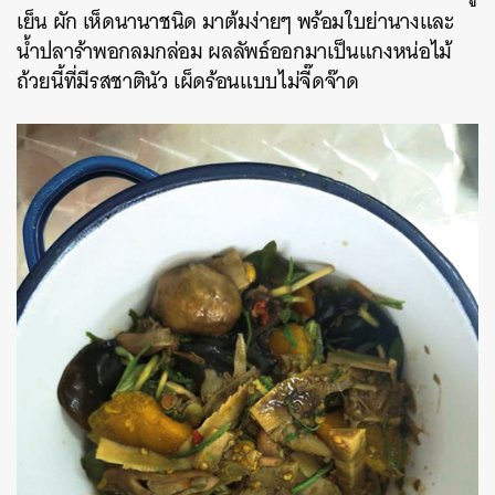
เย็น ผัก เห็ดนานาชนิด มาต้มง่ายๆ พร้อมใบย่านางและ
น้ำปลาร้าพอกลมกล่อม ผลลัพธ์ออกมาเป็นแกงหน่อไม้
ถ้วยนี้ที่มีรสชาตินัว เผ็ดร้อนแบบไม่จี๊ดจ๊าด