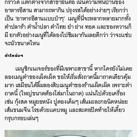
กราวด์ แตกต่างจากสาขาอื่นคือ เน้นความพื้นบ้านของ
อาหารอีสาน สามารถหากิน ปรุงรสได้อย่างง่ายๆ เรียกว่า
เป็น ‘อาหารอีสานแบบป่าๆ’ เมนูที่นี่จะหลากหลายมากทั้ง
ตำปลาร้า ตำน้ำปลา ตำไทย ยำ ย่าง ทอด และของหวานก็
มี ยกตัวอย่างเมนูที่ได้ลองไปชิมมากันเลยดีกว่า ว่าจะแซ่บ
จะนัวขนาดไหน
ตำโหน่งๆ
เมนูซิกเนเจอร์ของที่มีเฉพาะสาขานี้ หากใครยังไม่เคย
ลองเมนูตำของเผ็ดเผ็ด ขอให้เริ่มสั่งถาดนี้มาถาดเดียวคุ้ม
มาก เสมือนได้ลิ้มลองสิบเมนูตำของร้านเผ็ดเผ็ด เพราะตำ
ถาดนี้ (ใหญ่ขนาดต้องใส่มาในถาด) แน่นไปด้วยเครื่อง
เช่น กุ้งสด หมูยอหนัง ปูดองเค็มๆ เส้นมะละกอนิดหน่อย
เส้นขนมจีน โรยด้วยแคบหมู และสะตอปิดท้ายให้เคี้ยว
กรุบกรอบเล่นๆ