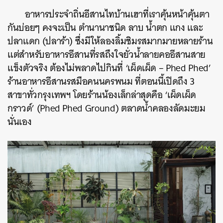
อาหารประจำถิ่นอีสานไทบ้านเฮาที่เราคุ้นหน้าคุ้นตา
กันบ่อยๆ คงจะเป็น ตำนานาชนิด ลาบ น้ำตก แกง และ
ปลาแดก (ปลาร้า) ซึ่งมีให้ลองลิ้มชิมรสมากมายหลายร้าน
แต่สำหรับอาหารอีสานที่รสถึงใจยั่วน้ำลายคออีสานสาย
แข็งตัวจริง ต้องไม่พลาดไปกินที่ ‘เผ็ดเผ็ด – Phed Phed’
ร้านอาหารอีสานรสมือคนนครพนม ที่ตอนนี้เปิดถึง 3
สาขาทั่วกรุงเทพฯ โดยร้านน้องเล็กล่าสุดคือ ‘เผ็ดเผ็ด
กราวด์’ (Phed Phed Ground) ตลาดน้ำคลองลัดมะยม
นั่นเอง