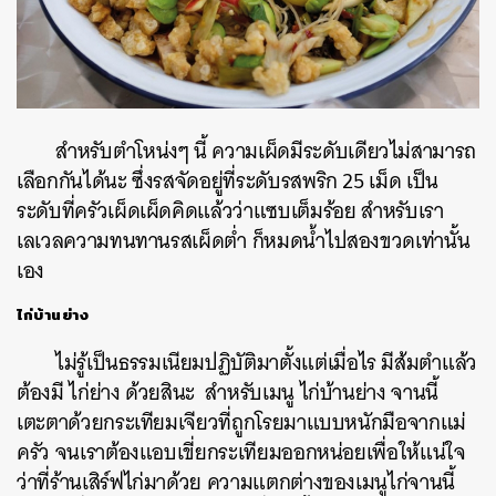
สำหรับตำโหน่งๆ นี้ ความเผ็ดมีระดับเดียวไม่สามารถ
เลือกกันได้นะ ซึ่งรสจัดอยู่ที่ระดับรสพริก 25 เม็ด เป็น
ระดับที่ครัวเผ็ดเผ็ดคิดแล้วว่าแซบเต็มร้อย สำหรับเรา
เลเวลความทนทานรสเผ็ดต่ำ ก็หมดน้ำไปสองขวดเท่านั้น
เอง
ไก่บ้านย่าง
ไม่รู้เป็นธรรมเนียมปฏิบัติมาตั้งแต่เมื่อไร มีส้มตำแล้ว
ต้องมี ไก่ย่าง ด้วยสินะ สำหรับเมนู ไก่บ้านย่าง จานนี้
เตะตาด้วยกระเทียมเจียวที่ถูกโรยมาแบบหนักมือจากแม่
ค้นหา
ครัว จนเราต้องแอบเขี่ยกระเทียมออกหน่อยเพื่อให้แน่ใจ
SHARE
TWEET
LINE
EMAIL
ว่าที่ร้านเสิร์ฟไก่มาด้วย ความแตกต่างของเมนูไก่จานนี้