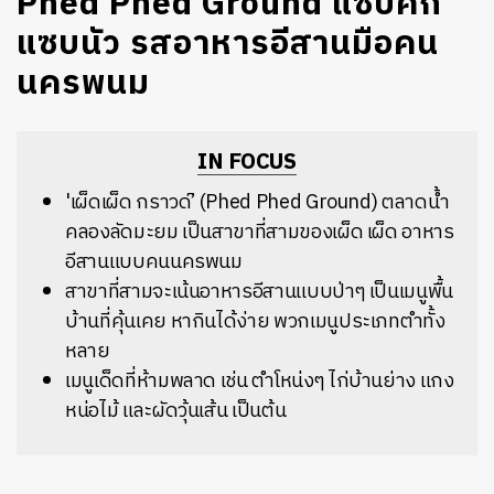
Phed Phed Ground แซบคัก
แซบนัว รสอาหารอีสานมือคน
นครพนม
IN FOCUS
'เผ็ดเผ็ด กราวด์’ (Phed Phed Ground) ตลาดน้ำ
คลองลัดมะยม เป็นสาขาที่สามของเผ็ด เผ็ด อาหาร
อีสานแบบคนนครพนม
สาขาที่สามจะเน้นอาหารอีสานแบบป่าๆ เป็นเมนูพื้น
บ้านที่คุ้นเคย หากินได้ง่าย พวกเมนูประเภทตำทั้ง
หลาย
เมนูเด็ดที่ห้ามพลาด เช่น ตำโหน่งๆ ไก่บ้านย่าง แกง
หน่อไม้ และผัดวุ้นเส้น เป็นต้น