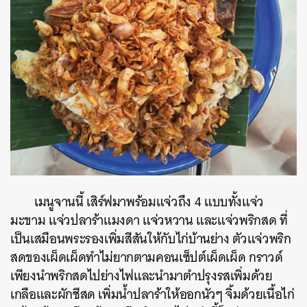
เมนูจานนี้ เสิร์ฟมาพร้อมแจ่วถึง 4 แบบทั้งแจ่ว
มะขาม แจ่วปลาร้าแมงดา แจ่วหวาน และแจ่วพริกสด ที่
เป็นเสมือนพระรองเพิ่มสีสันให้กับไก่บ้านย่าง ตัวแจ่วพริก
สดของเผ็ดเผ็ดทำไม่ยากตามคอนเซ็ปต์เผ็ดเผ็ด กราวด์
เพียงนำพริกสดไปย่างไฟและนำมาตำปรุงรสเพิ่มด้วย
เกลือและผักชีสด เพิ่มน้ำปลาร้าให้ออกนัวๆ จิ้มด้วยเนื้อไก่